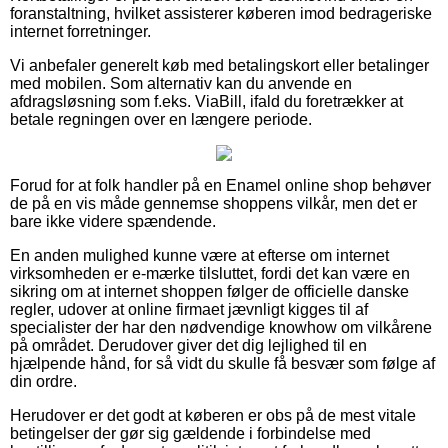
foranstaltning, hvilket assisterer køberen imod bedrageriske
internet forretninger.
Vi anbefaler generelt køb med betalingskort eller betalinger
med mobilen. Som alternativ kan du anvende en
afdragsløsning som f.eks. ViaBill, ifald du foretrækker at
betale regningen over en længere periode.
Forud for at folk handler på en Enamel online shop behøver
de på en vis måde gennemse shoppens vilkår, men det er
bare ikke videre spændende.
En anden mulighed kunne være at efterse om internet
virksomheden er e-mærke tilsluttet, fordi det kan være en
sikring om at internet shoppen følger de officielle danske
regler, udover at online firmaet jævnligt kigges til af
specialister der har den nødvendige knowhow om vilkårene
på området. Derudover giver det dig lejlighed til en
hjælpende hånd, for så vidt du skulle få besvær som følge af
din ordre.
Herudover er det godt at køberen er obs på de mest vitale
betingelser der gør sig gældende i forbindelse med