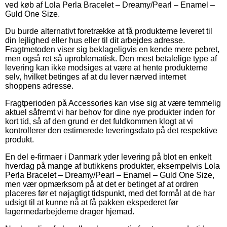
ved køb af Lola Perla Bracelet – Dreamy/Pearl – Enamel –
Guld One Size.
Du burde alternativt foretrække at få produkterne leveret til
din lejlighed eller hus eller til dit arbejdes adresse.
Fragtmetoden viser sig beklageligvis en kende mere pebret,
men også ret så uproblematisk. Den mest betalelige type af
levering kan ikke modsiges at være at hente produkterne
selv, hvilket betinges af at du lever nærved internet
shoppens adresse.
Fragtperioden på Accessories kan vise sig at være temmelig
aktuel såfremt vi har behov for dine nye produkter inden for
kort tid, så af den grund er det fuldkommen klogt at vi
kontrollerer den estimerede leveringsdato på det respektive
produkt.
En del e-firmaer i Danmark yder levering på blot en enkelt
hverdag på mange af butikkens produkter, eksempelvis Lola
Perla Bracelet – Dreamy/Pearl – Enamel – Guld One Size,
men vær opmærksom på at det er betinget af at ordren
placeres før et nøjagtigt tidspunkt, med det formål at de har
udsigt til at kunne nå at få pakken ekspederet før
lagermedarbejderne drager hjemad.