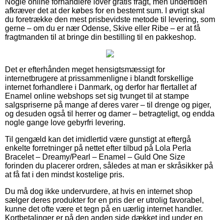
Nogle online forhandlere lover gratis fragt, men undertiden
afkræver det at der købes for en bestemt sum. I øvrigt skal
du foretrække den mest prisbevidste metode til levering, som
gerne – om du er nær Odense, Skive eller Ribe – er at få
fragtmanden til at bringe din bestilling til en pakkeshop.
Det er efterhånden meget hensigtsmæssigt for
internetbrugere at prissammenligne i blandt forskellige
internet forhandlere i Danmark, og derfor har flertallet af
Enamel online webshops set sig tvunget til at stampe
salgspriserne på mange af deres varer – til drenge og piger,
og desuden også til herrer og damer – betragteligt, og endda
nogle gange love gebyrfri levering.
Til gengæld kan det imidlertid være gunstigt at eftergå
enkelte forretninger på nettet efter tilbud på Lola Perla
Bracelet – Dreamy/Pearl – Enamel – Guld One Size
forinden du placerer ordren, således at man er skråsikker på
at få fat i den mindst kostelige pris.
Du må dog ikke undervurdere, at hvis en internet shop
sælger deres produkter for en pris der er utrolig favorabel,
kunne det ofte være et tegn på en uærlig internet handler.
Kortbetalinger er på den anden side dækket ind under en