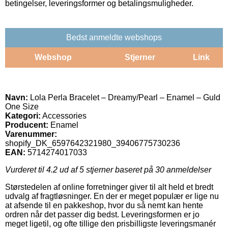
betingelser, leveringsformer og betalingsmuligheder.
Bedst anmeldte webshops
Webshop
Stjerner
Link
Navn:
Lola Perla Bracelet – Dreamy/Pearl – Enamel – Guld
One Size
Kategori:
Accessories
Producent:
Enamel
Varenummer:
shopify_DK_6597642321980_39406775730236
EAN:
5714274017033
Vurderet til
4.2
ud af 5 stjerner baseret på
30
anmeldelser
Størstedelen af online forretninger giver til alt held et bredt
udvalg af fragtløsninger. En der er meget populær er lige nu
at afsende til en pakkeshop, hvor du så nemt kan hente
ordren når det passer dig bedst. Leveringsformen er jo
meget ligetil, og ofte tillige den prisbilligste leveringsmanér