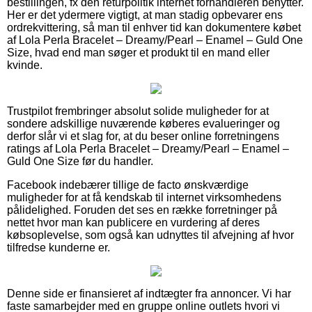
bestillingen, fx den returpolitik internet forhandleren benytter.
Her er det ydermere vigtigt, at man stadig opbevarer ens
ordrekvittering, så man til enhver tid kan dokumentere købet
af Lola Perla Bracelet – Dreamy/Pearl – Enamel – Guld One
Size, hvad end man søger et produkt til en mand eller
kvinde.
Trustpilot frembringer absolut solide muligheder for at
sondere adskillige nuværende køberes evalueringer og
derfor slår vi et slag for, at du beser online forretningens
ratings af Lola Perla Bracelet – Dreamy/Pearl – Enamel –
Guld One Size før du handler.
Facebook indebærer tillige de facto ønskværdige
muligheder for at få kendskab til internet virksomhedens
pålidelighed. Foruden det ses en række forretninger på
nettet hvor man kan publicere en vurdering af deres
købsoplevelse, som også kan udnyttes til afvejning af hvor
tilfredse kunderne er.
Denne side er finansieret af indtægter fra annoncer. Vi har
faste samarbejder med en gruppe online outlets hvori vi