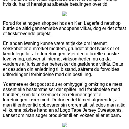
hvis du har til hensigt at afbetale betalingen over tid.
Forud for at nogen shopper hos en Karl Lagerfeld netshop
burde de altid gennemløbe shoppens vilkår, dog er det oftest
et tidskrævende projekt.
En anden løsning kunne være at tjekke om internet
selskabet er e-mærket medlem, grundet at det typisk er et
kendetegn for at e-forretningen føjer den officielle danske
lovgivning, udover at internet virksomheden nu og da
vurderes af jurister der behersker de gældende vilkår. Dette
er desuden din anledning til bistand, såfremt du forvoldes
udfordringer i forbindelse med din bestilling.
Ydermere er det godt at du er omhyggelig omkring de mest
essentielle bestemmelser der spiller ind i forbindelse med
handlen, som for eksempel den returneringsret e-
forretningen kører med. Derfor er det tilmed afgørende, at
man til enhver tid opbevarer sin ordremail, således man altid
vil kunne påvise handlen af Logo Tape Jersey Sweatpants,
uanset om man søger produkter til en voksen eller et barn.