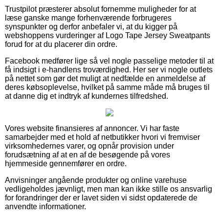
Trustpilot præsterer absolut fornemme muligheder for at
læse ganske mange forhenværende forbrugeres
synspunkter og derfor anbefaler vi, at du kigger på
webshoppens vurderinger af Logo Tape Jersey Sweatpants
forud for at du placerer din ordre.
Facebook medfører lige så vel nogle passelige metoder til at
få indsigt i e-handlens troværdighed. Her ser vi nogle outlets
på nettet som gør det muligt at nedfælde en anmeldelse af
deres købsoplevelse, hvilket på samme måde må bruges til
at danne dig et indtryk af kundernes tilfredshed.
Vores website finansieres af annoncer. Vi har faste
samarbejder med et hold af netbutikker hvori vi fremviser
virksomhedernes varer, og opnår provision under
forudsætning af at en af de besøgende på vores
hjemmeside gennemfører en ordre.
Anvisninger angående produkter og online varehuse
vedligeholdes jævnligt, men man kan ikke stille os ansvarlig
for forandringer der er lavet siden vi sidst opdaterede de
anvendte informationer.