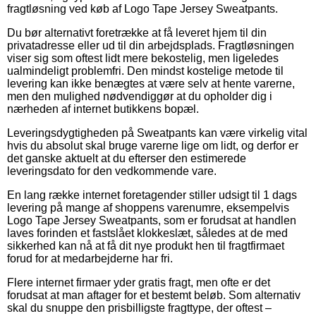
fragtløsning ved køb af Logo Tape Jersey Sweatpants.
Du bør alternativt foretrække at få leveret hjem til din
privatadresse eller ud til din arbejdsplads. Fragtløsningen
viser sig som oftest lidt mere bekostelig, men ligeledes
ualmindeligt problemfri. Den mindst kostelige metode til
levering kan ikke benægtes at være selv at hente varerne,
men den mulighed nødvendiggør at du opholder dig i
nærheden af internet butikkens bopæl.
Leveringsdygtigheden på Sweatpants kan være virkelig vital
hvis du absolut skal bruge varerne lige om lidt, og derfor er
det ganske aktuelt at du efterser den estimerede
leveringsdato for den vedkommende vare.
En lang række internet foretagender stiller udsigt til 1 dags
levering på mange af shoppens varenumre, eksempelvis
Logo Tape Jersey Sweatpants, som er forudsat at handlen
laves forinden et fastslået klokkeslæt, således at de med
sikkerhed kan nå at få dit nye produkt hen til fragtfirmaet
forud for at medarbejderne har fri.
Flere internet firmaer yder gratis fragt, men ofte er det
forudsat at man aftager for et bestemt beløb. Som alternativ
skal du snuppe den prisbilligste fragttype, der oftest –