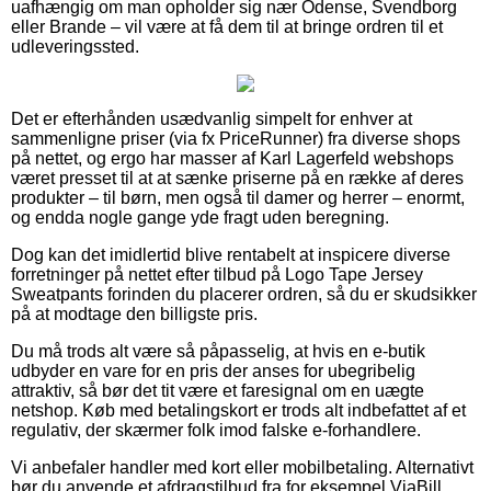
uafhængig om man opholder sig nær Odense, Svendborg
eller Brande – vil være at få dem til at bringe ordren til et
udleveringssted.
Det er efterhånden usædvanlig simpelt for enhver at
sammenligne priser (via fx PriceRunner) fra diverse shops
på nettet, og ergo har masser af Karl Lagerfeld webshops
været presset til at at sænke priserne på en række af deres
produkter – til børn, men også til damer og herrer – enormt,
og endda nogle gange yde fragt uden beregning.
Dog kan det imidlertid blive rentabelt at inspicere diverse
forretninger på nettet efter tilbud på Logo Tape Jersey
Sweatpants forinden du placerer ordren, så du er skudsikker
på at modtage den billigste pris.
Du må trods alt være så påpasselig, at hvis en e-butik
udbyder en vare for en pris der anses for ubegribelig
attraktiv, så bør det tit være et faresignal om en uægte
netshop. Køb med betalingskort er trods alt indbefattet af et
regulativ, der skærmer folk imod falske e-forhandlere.
Vi anbefaler handler med kort eller mobilbetaling. Alternativt
bør du anvende et afdragstilbud fra for eksempel ViaBill,