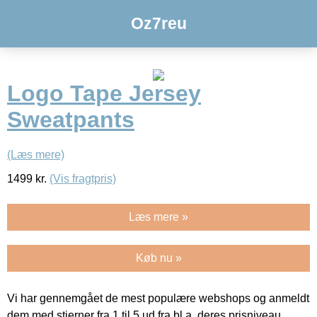
Oz7reu
Logo Tape Jersey
Sweatpants
(Læs mere)
1499
kr.
(Vis fragtpris)
Læs mere »
Køb nu »
Vi har gennemgået de mest populære webshops og anmeldt
dem med stjerner fra 1 til 5 ud fra bl.a. deres prisniveau,