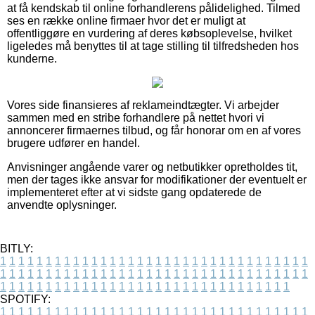
at få kendskab til online forhandlerens pålidelighed. Tilmed
ses en række online firmaer hvor det er muligt at
offentliggøre en vurdering af deres købsoplevelse, hvilket
ligeledes må benyttes til at tage stilling til tilfredsheden hos
kunderne.
Vores side finansieres af reklameindtægter. Vi arbejder
sammen med en stribe forhandlere på nettet hvori vi
annoncerer firmaernes tilbud, og får honorar om en af vores
brugere udfører en handel.
Anvisninger angående varer og netbutikker opretholdes tit,
men der tages ikke ansvar for modifikationer der eventuelt er
implementeret efter at vi sidste gang opdaterede de
anvendte oplysninger.
BITLY:
1
1
1
1
1
1
1
1
1
1
1
1
1
1
1
1
1
1
1
1
1
1
1
1
1
1
1
1
1
1
1
1
1
1
1
1
1
1
1
1
1
1
1
1
1
1
1
1
1
1
1
1
1
1
1
1
1
1
1
1
1
1
1
1
1
1
1
1
1
1
1
1
1
1
1
1
1
1
1
1
1
1
1
1
1
1
1
1
1
1
1
1
1
1
1
1
1
1
1
1
SPOTIFY:
1
1
1
1
1
1
1
1
1
1
1
1
1
1
1
1
1
1
1
1
1
1
1
1
1
1
1
1
1
1
1
1
1
1