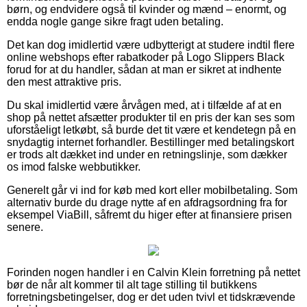
børn, og endvidere også til kvinder og mænd – enormt, og
endda nogle gange sikre fragt uden betaling.
Det kan dog imidlertid være udbytterigt at studere indtil flere
online webshops efter rabatkoder på Logo Slippers Black
forud for at du handler, sådan at man er sikret at indhente
den mest attraktive pris.
Du skal imidlertid være årvågen med, at i tilfælde af at en
shop på nettet afsætter produkter til en pris der kan ses som
uforståeligt letkøbt, så burde det tit være et kendetegn på en
snydagtig internet forhandler. Bestillinger med betalingskort
er trods alt dækket ind under en retningslinje, som dækker
os imod falske webbutikker.
Generelt går vi ind for køb med kort eller mobilbetaling. Som
alternativ burde du drage nytte af en afdragsordning fra for
eksempel ViaBill, såfremt du higer efter at finansiere prisen
senere.
Forinden nogen handler i en Calvin Klein forretning på nettet
bør de når alt kommer til alt tage stilling til butikkens
forretningsbetingelser, dog er det uden tvivl et tidskrævende