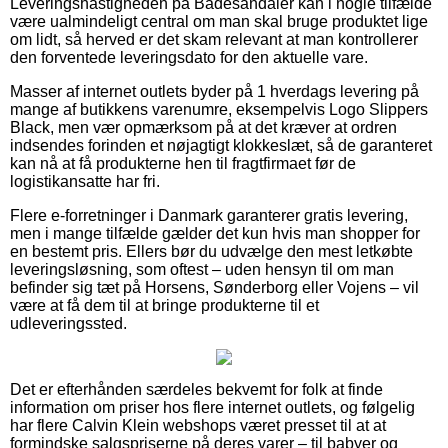
Leveringshastigheden på Badesandaler kan i nogle tilfælde
være ualmindeligt central om man skal bruge produktet lige
om lidt, så herved er det skam relevant at man kontrollerer
den forventede leveringsdato for den aktuelle vare.
Masser af internet outlets byder på 1 hverdags levering på
mange af butikkens varenumre, eksempelvis Logo Slippers
Black, men vær opmærksom på at det kræver at ordren
indsendes forinden et nøjagtigt klokkeslæt, så de garanteret
kan nå at få produkterne hen til fragtfirmaet før de
logistikansatte har fri.
Flere e-forretninger i Danmark garanterer gratis levering,
men i mange tilfælde gælder det kun hvis man shopper for
en bestemt pris. Ellers bør du udvælge den mest letkøbte
leveringsløsning, som oftest – uden hensyn til om man
befinder sig tæt på Horsens, Sønderborg eller Vojens – vil
være at få dem til at bringe produkterne til et
udleveringssted.
Det er efterhånden særdeles bekvemt for folk at finde
information om priser hos flere internet outlets, og følgelig
har flere Calvin Klein webshops været presset til at at
formindske salgspriserne på deres varer – til babyer og