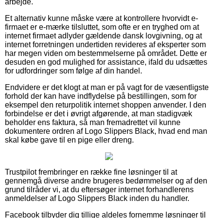
arbejde.
Et alternativ kunne måske være at kontrollere hvorvidt e-
firmaet er e-mærke tilsluttet, som ofte er en tryghed om at
internet firmaet adlyder gældende dansk lovgivning, og at
internet forretningen undertiden revideres af eksperter som
har megen viden om bestemmelserne på området. Dette er
desuden en god mulighed for assistance, ifald du udsættes
for udfordringer som følge af din handel.
Endvidere er det klogt at man er på vagt for de væsentligste
forhold der kan have indflydelse på bestillingen, som for
eksempel den returpolitik internet shoppen anvender. I den
forbindelse er det i øvrigt afgørende, at man stadigvæk
beholder ens faktura, så man fremadrettet vil kunne
dokumentere ordren af Logo Slippers Black, hvad end man
skal købe gave til en pige eller dreng.
Trustpilot frembringer en række fine løsninger til at
gennemgå diverse andre brugeres bedømmelser og af den
grund tilråder vi, at du eftersøger internet forhandlerens
anmeldelser af Logo Slippers Black inden du handler.
Facebook tilbyder dig tillige aldeles fornemme løsninger til