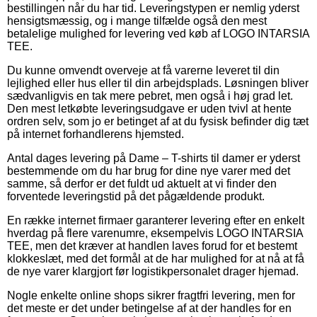
bestillingen når du har tid. Leveringstypen er nemlig yderst
hensigtsmæssig, og i mange tilfælde også den mest
betalelige mulighed for levering ved køb af LOGO INTARSIA
TEE.
Du kunne omvendt overveje at få varerne leveret til din
lejlighed eller hus eller til din arbejdsplads. Løsningen bliver
sædvanligvis en tak mere pebret, men også i høj grad let.
Den mest letkøbte leveringsudgave er uden tvivl at hente
ordren selv, som jo er betinget af at du fysisk befinder dig tæt
på internet forhandlerens hjemsted.
Antal dages levering på Dame – T-shirts til damer er yderst
bestemmende om du har brug for dine nye varer med det
samme, så derfor er det fuldt ud aktuelt at vi finder den
forventede leveringstid på det pågældende produkt.
En række internet firmaer garanterer levering efter en enkelt
hverdag på flere varenumre, eksempelvis LOGO INTARSIA
TEE, men det kræver at handlen laves forud for et bestemt
klokkeslæt, med det formål at de har mulighed for at nå at få
de nye varer klargjort før logistikpersonalet drager hjemad.
Nogle enkelte online shops sikrer fragtfri levering, men for
det meste er det under betingelse af at der handles for en