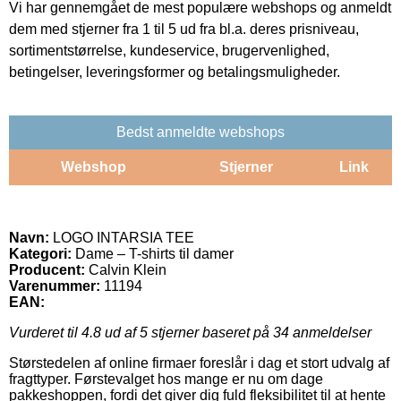
Vi har gennemgået de mest populære webshops og anmeldt
dem med stjerner fra 1 til 5 ud fra bl.a. deres prisniveau,
sortimentstørrelse, kundeservice, brugervenlighed,
betingelser, leveringsformer og betalingsmuligheder.
Bedst anmeldte webshops
Webshop
Stjerner
Link
Navn:
LOGO INTARSIA TEE
Kategori:
Dame – T-shirts til damer
Producent:
Calvin Klein
Varenummer:
11194
EAN:
Vurderet til
4.8
ud af 5 stjerner baseret på
34
anmeldelser
Størstedelen af online firmaer foreslår i dag et stort udvalg af
fragttyper. Førstevalget hos mange er nu om dage
pakkeshoppen, fordi det giver dig fuld fleksibilitet til at hente