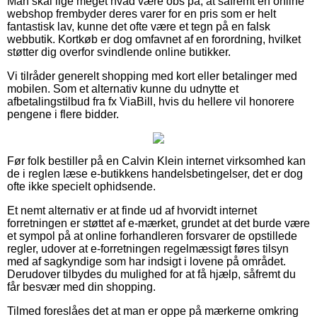
Man skal lige meget hvad være obs på, at såfremt en online
webshop frembyder deres varer for en pris som er helt
fantastisk lav, kunne det ofte være et tegn på en falsk
webbutik. Kortkøb er dog omfavnet af en forordning, hvilket
støtter dig overfor svindlende online butikker.
Vi tilråder generelt shopping med kort eller betalinger med
mobilen. Som et alternativ kunne du udnytte et
afbetalingstilbud fra fx ViaBill, hvis du hellere vil honorere
pengene i flere bidder.
Før folk bestiller på en Calvin Klein internet virksomhed kan
de i reglen læse e-butikkens handelsbetingelser, det er dog
ofte ikke specielt ophidsende.
Et nemt alternativ er at finde ud af hvorvidt internet
forretningen er støttet af e-mærket, grundet at det burde være
et sympol på at online forhandleren forsvarer de opstillede
regler, udover at e-forretningen regelmæssigt føres tilsyn
med af sagkyndige som har indsigt i lovene på området.
Derudover tilbydes du mulighed for at få hjælp, såfremt du
får besvær med din shopping.
Tilmed foreslåes det at man er oppe på mærkerne omkring