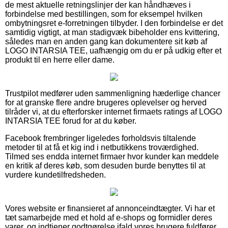
de mest aktuelle retningslinjer der kan håndhæves i
forbindelse med bestillingen, som for eksempel hvilken
ombytningsret e-forretningen tilbyder. I den forbindelse er det
samtidig vigtigt, at man stadigvæk bibeholder ens kvittering,
således man en anden gang kan dokumentere sit køb af
LOGO INTARSIA TEE, uafhængig om du er på udkig efter et
produkt til en herre eller dame.
Trustpilot medfører uden sammenligning hæderlige chancer
for at granske flere andre brugeres oplevelser og herved
tilråder vi, at du efterforsker internet firmaets ratings af LOGO
INTARSIA TEE forud for at du køber.
Facebook frembringer ligeledes forholdsvis tiltalende
metoder til at få et kig ind i netbutikkens troværdighed.
Tilmed ses endda internet firmaer hvor kunder kan meddele
en kritik af deres køb, som desuden burde benyttes til at
vurdere kundetilfredsheden.
Vores website er finansieret af annonceindtægter. Vi har et
tæt samarbejde med et hold af e-shops og formidler deres
varer, og indtjener godtgørelse ifald vores brugere fuldfører