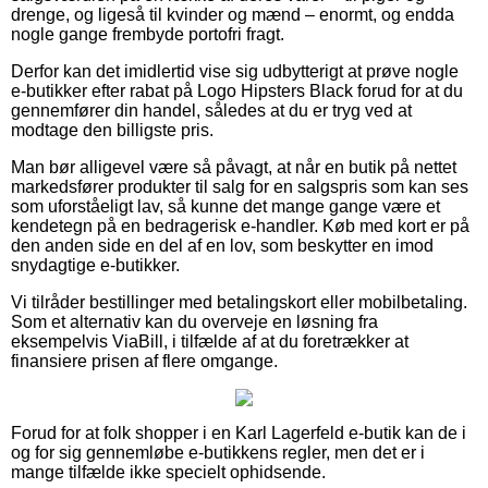
drenge, og ligeså til kvinder og mænd – enormt, og endda
nogle gange frembyde portofri fragt.
Derfor kan det imidlertid vise sig udbytterigt at prøve nogle
e-butikker efter rabat på Logo Hipsters Black forud for at du
gennemfører din handel, således at du er tryg ved at
modtage den billigste pris.
Man bør alligevel være så påvagt, at når en butik på nettet
markedsfører produkter til salg for en salgspris som kan ses
som uforståeligt lav, så kunne det mange gange være et
kendetegn på en bedragerisk e-handler. Køb med kort er på
den anden side en del af en lov, som beskytter en imod
snydagtige e-butikker.
Vi tilråder bestillinger med betalingskort eller mobilbetaling.
Som et alternativ kan du overveje en løsning fra
eksempelvis ViaBill, i tilfælde af at du foretrækker at
finansiere prisen af flere omgange.
Forud for at folk shopper i en Karl Lagerfeld e-butik kan de i
og for sig gennemløbe e-butikkens regler, men det er i
mange tilfælde ikke specielt ophidsende.