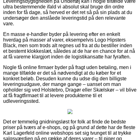
Leveringsdygtigheden på Undertøj kan i nogle tilfælde være
ultra bestemmende ifald vi absolut skal bruge din ordre
inden for få dage, så herved er det ret så på sin plads at du
undersøger den anslåede leveringstid på den relevante
vare.
En masse e-handler byder på levering efter en enkelt
hverdag på masser af varer, eksempelvis Logo Hipsters
Black, men som trods alt regnes ud fra at du bestiller inden
et bestemt klokkeslæt, således at de har en chance for at nå
at få varerne klargjort inden de logistikansatte har fyraften.
Nogle få online firmaer byder på fragt uden betaling, men i
mange tilfælde er det så nødvendigt at du køber for et
konkret beløb. Desuden kunne du udse dig den billigste
leveringsudgave, der mange gange – uanset om man
opholder sig ved Holstebro, Dragør eller Skælskør – vil blive
at få fragtfirmaet til at levere produkterne til et
udleveringssted.
Det er temmelig gnidningsløst for folk at finde de bedste
priser på tværs af e-shops, og på grund af dette har de fleste
Karl Lagerfeld online webshops set sig tvunget til at trykke
salgsværdien på en række af deres varer – til piger og