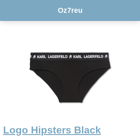
Oz7reu
Logo Hipsters Black