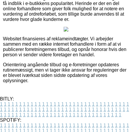
få indblik i e-butikkens popularitet. Herinde er der en del
online forhandlere som giver folk mulighed for at notere en
vurdering af ordreforløbet, som tillige burde anvendes til at
vurdere hvor glade kunderne er.
Websitet finansieres af reklameindtægter. Vi arbejder
sammen med en række internet forhandlere i form af at vi
publicerer forretningernes tilbud, og opnår honorar hvis den
person vi sender videre foretager en handel.
Orientering angående tilbud og e-forretninger opdateres
rutinemæssigt, men vi tager ikke ansvar for reguleringer der
er blevet iværksat siden sidste opdatering af vores
oplysninger.
BITLY:
1
1
1
1
1
1
1
1
1
1
1
1
1
1
1
1
1
1
1
1
1
1
1
1
1
1
1
1
1
1
1
1
1
1
1
1
1
1
1
1
1
1
1
1
1
1
1
1
1
1
1
1
1
1
1
1
1
1
1
1
1
1
1
1
1
1
1
1
1
1
1
1
1
1
1
1
1
1
1
1
1
1
1
1
1
1
1
1
1
1
1
1
1
1
1
1
1
1
1
1
SPOTIFY:
1
1
1
1
1
1
1
1
1
1
1
1
1
1
1
1
1
1
1
1
1
1
1
1
1
1
1
1
1
1
1
1
1
1
1
1
1
1
1
1
1
1
1
1
1
1
1
1
1
1
1
1
1
1
1
1
1
1
1
1
1
1
1
1
1
1
1
1