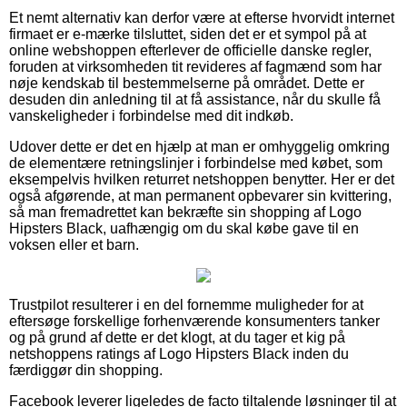
Et nemt alternativ kan derfor være at efterse hvorvidt internet
firmaet er e-mærke tilsluttet, siden det er et sympol på at
online webshoppen efterlever de officielle danske regler,
foruden at virksomheden tit revideres af fagmænd som har
nøje kendskab til bestemmelserne på området. Dette er
desuden din anledning til at få assistance, når du skulle få
vanskeligheder i forbindelse med dit indkøb.
Udover dette er det en hjælp at man er omhyggelig omkring
de elementære retningslinjer i forbindelse med købet, som
eksempelvis hvilken returret netshoppen benytter. Her er det
også afgørende, at man permanent opbevarer sin kvittering,
så man fremadrettet kan bekræfte sin shopping af Logo
Hipsters Black, uafhængig om du skal købe gave til en
voksen eller et barn.
Trustpilot resulterer i en del fornemme muligheder for at
eftersøge forskellige forhenværende konsumenters tanker
og på grund af dette er det klogt, at du tager et kig på
netshoppens ratings af Logo Hipsters Black inden du
færdiggør din shopping.
Facebook leverer ligeledes de facto tiltalende løsninger til at