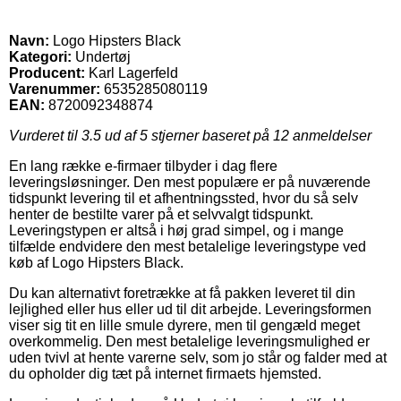
Navn:
Logo Hipsters Black
Kategori:
Undertøj
Producent:
Karl Lagerfeld
Varenummer:
6535285080119
EAN:
8720092348874
Vurderet til
3.5
ud af 5 stjerner baseret på
12
anmeldelser
En lang række e-firmaer tilbyder i dag flere
leveringsløsninger. Den mest populære er på nuværende
tidspunkt levering til et afhentningssted, hvor du så selv
henter de bestilte varer på et selvvalgt tidspunkt.
Leveringstypen er altså i høj grad simpel, og i mange
tilfælde endvidere den mest betalelige leveringstype ved
køb af Logo Hipsters Black.
Du kan alternativt foretrække at få pakken leveret til din
lejlighed eller hus eller ud til dit arbejde. Leveringsformen
viser sig tit en lille smule dyrere, men til gengæld meget
overkommelig. Den mest betalelige leveringsmulighed er
uden tvivl at hente varerne selv, som jo står og falder med at
du opholder dig tæt på internet firmaets hjemsted.