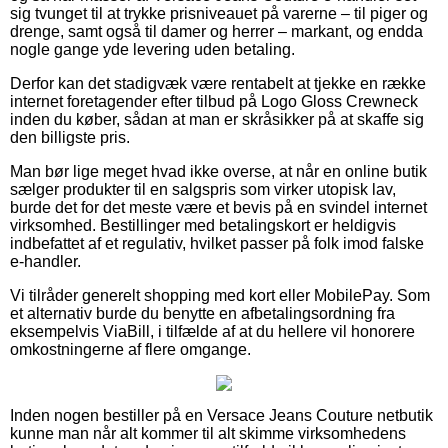
sig tvunget til at trykke prisniveauet på varerne – til piger og
drenge, samt også til damer og herrer – markant, og endda
nogle gange yde levering uden betaling.
Derfor kan det stadigvæk være rentabelt at tjekke en række
internet foretagender efter tilbud på Logo Gloss Crewneck
inden du køber, sådan at man er skråsikker på at skaffe sig
den billigste pris.
Man bør lige meget hvad ikke overse, at når en online butik
sælger produkter til en salgspris som virker utopisk lav,
burde det for det meste være et bevis på en svindel internet
virksomhed. Bestillinger med betalingskort er heldigvis
indbefattet af et regulativ, hvilket passer på folk imod falske
e-handler.
Vi tilråder generelt shopping med kort eller MobilePay. Som
et alternativ burde du benytte en afbetalingsordning fra
eksempelvis ViaBill, i tilfælde af at du hellere vil honorere
omkostningerne af flere omgange.
Inden nogen bestiller på en Versace Jeans Couture netbutik
kunne man når alt kommer til alt skimme virksomhedens