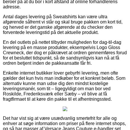
beroer på at du bor i kort afstand af online forhandlerens
adresse.
Antal dages levering på Sweatshirts kan være ultra
afgørende såfremt vi står og skal bruge pakken om kort tid,
og herved er det ganske afgørende at du checker den
forventede leveringstid på det aktuelle produkt.
En del outlets på nettet tilbyder muligheden for dag-til-dag
levering på en masse produkter, eksempelvis Logo Gloss
Crewneck, der dog er påkrævet at ordren gennemføres forud
for et besluttet tidspunkt, så de sandsynligvis kan nå at få
ordren betjent inden de pakkeansatte får fri.
Enkelte internet butikker lover gebyrfri levering, men ofte
gælder det kun hvis man indkøber for et konkret beløb. Som
alternativ kunne man udse dig den mindst kostelige
leveringsmanér, som tit – ligegyldigt om man bor ved
Roskilde, Frederiksværk eller Sæby – vil blive at få
fragtfirmaet til at køre din pakke til et afhentningssted.
Det har vist sig at være usædvanlig smertefrit for alle og
enhver at søge information om priser på flere internet shops,
og så har masser af Versace Jeans Couture e-handler set