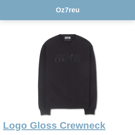
Oz7reu
Logo Gloss Crewneck