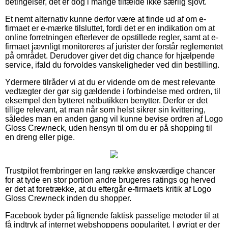
betingelser, det er dog i mange tilfælde ikke særlig sjovt.
Et nemt alternativ kunne derfor være at finde ud af om e-
firmaet er e-mærke tilsluttet, fordi det er en indikation om at
online forretningen efterlever de opstillede regler, samt at e-
firmaet jævnligt monitoreres af jurister der forstår reglementet
på området. Derudover giver det dig chance for hjælpende
service, ifald du forvoldes vanskeligheder ved din bestilling.
Ydermere tilråder vi at du er vidende om de mest relevante
vedtægter der gør sig gældende i forbindelse med ordren, til
eksempel den bytteret netbutikken benytter. Derfor er det
tillige relevant, at man når som helst sikrer sin kvittering,
således man en anden gang vil kunne bevise ordren af Logo
Gloss Crewneck, uden hensyn til om du er på shopping til
en dreng eller pige.
Trustpilot frembringer en lang række ønskværdige chancer
for at tyde en stor portion andre brugeres ratings og herved
er det at foretrække, at du eftergår e-firmaets kritik af Logo
Gloss Crewneck inden du shopper.
Facebook byder på lignende faktisk passelige metoder til at
få indtryk af internet webshoppens popularitet. I øvrigt er der