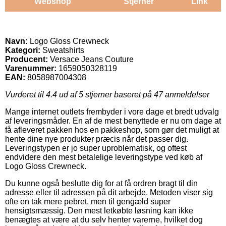
Webshop
Stjerner
Link
Navn:
Logo Gloss Crewneck
Kategori:
Sweatshirts
Producent:
Versace Jeans Couture
Varenummer:
1659050328119
EAN:
8058987004308
Vurderet til
4.4
ud af 5 stjerner baseret på
47
anmeldelser
Mange internet outlets frembyder i vore dage et bredt udvalg
af leveringsmåder. En af de mest benyttede er nu om dage at
få afleveret pakken hos en pakkeshop, som gør det muligt at
hente dine nye produkter præcis når det passer dig.
Leveringstypen er jo super uproblematisk, og oftest
endvidere den mest betalelige leveringstype ved køb af
Logo Gloss Crewneck.
Du kunne også beslutte dig for at få ordren bragt til din
adresse eller til adressen på dit arbejde. Metoden viser sig
ofte en tak mere pebret, men til gengæld super
hensigtsmæssig. Den mest letkøbte løsning kan ikke
benægtes at være at du selv henter varerne, hvilket dog