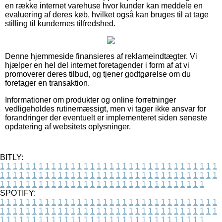
en række internet varehuse hvor kunder kan meddele en
evaluering af deres køb, hvilket også kan bruges til at tage
stilling til kundernes tilfredshed.
Denne hjemmeside finansieres af reklameindtægter. Vi
hjælper en hel del internet foretagender i form af at vi
promoverer deres tilbud, og tjener godtgørelse om du
foretager en transaktion.
Informationer om produkter og online forretninger
vedligeholdes rutinemæssigt, men vi tager ikke ansvar for
forandringer der eventuelt er implementeret siden seneste
opdatering af websitets oplysninger.
BITLY:
1
1
1
1
1
1
1
1
1
1
1
1
1
1
1
1
1
1
1
1
1
1
1
1
1
1
1
1
1
1
1
1
1
1
1
1
1
1
1
1
1
1
1
1
1
1
1
1
1
1
1
1
1
1
1
1
1
1
1
1
1
1
1
1
1
1
1
1
1
1
1
1
1
1
1
1
1
1
1
1
1
1
1
1
1
1
1
1
1
1
1
1
1
1
1
1
1
1
1
1
SPOTIFY:
1
1
1
1
1
1
1
1
1
1
1
1
1
1
1
1
1
1
1
1
1
1
1
1
1
1
1
1
1
1
1
1
1
1
1
1
1
1
1
1
1
1
1
1
1
1
1
1
1
1
1
1
1
1
1
1
1
1
1
1
1
1
1
1
1
1
1
1
1
1
1
1
1
1
1
1
1
1
1
1
1
1
1
1
1
1
1
1
1
1
1
1
1
1
1
1
1
1
1
1