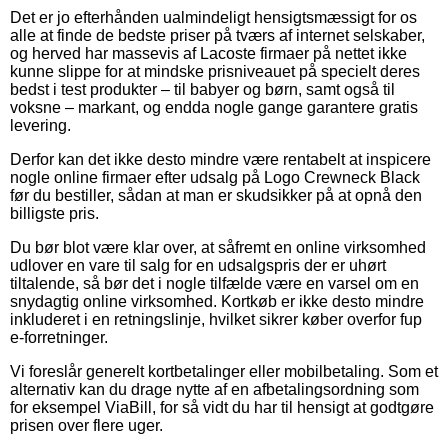
Det er jo efterhånden ualmindeligt hensigtsmæssigt for os
alle at finde de bedste priser på tværs af internet selskaber,
og herved har massevis af Lacoste firmaer på nettet ikke
kunne slippe for at mindske prisniveauet på specielt deres
bedst i test produkter – til babyer og børn, samt også til
voksne – markant, og endda nogle gange garantere gratis
levering.
Derfor kan det ikke desto mindre være rentabelt at inspicere
nogle online firmaer efter udsalg på Logo Crewneck Black
før du bestiller, sådan at man er skudsikker på at opnå den
billigste pris.
Du bør blot være klar over, at såfremt en online virksomhed
udlover en vare til salg for en udsalgspris der er uhørt
tiltalende, så bør det i nogle tilfælde være en varsel om en
snydagtig online virksomhed. Kortkøb er ikke desto mindre
inkluderet i en retningslinje, hvilket sikrer køber overfor fup
e-forretninger.
Vi foreslår generelt kortbetalinger eller mobilbetaling. Som et
alternativ kan du drage nytte af en afbetalingsordning som
for eksempel ViaBill, for så vidt du har til hensigt at godtgøre
prisen over flere uger.