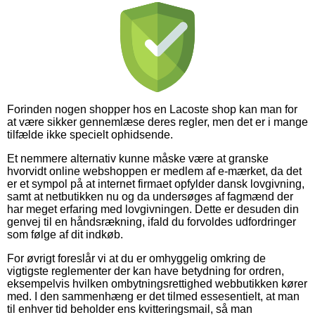
Forinden nogen shopper hos en Lacoste shop kan man for
at være sikker gennemlæse deres regler, men det er i mange
tilfælde ikke specielt ophidsende.
Et nemmere alternativ kunne måske være at granske
hvorvidt online webshoppen er medlem af e-mærket, da det
er et sympol på at internet firmaet opfylder dansk lovgivning,
samt at netbutikken nu og da undersøges af fagmænd der
har meget erfaring med lovgivningen. Dette er desuden din
genvej til en håndsrækning, ifald du forvoldes udfordringer
som følge af dit indkøb.
For øvrigt foreslår vi at du er omhyggelig omkring de
vigtigste reglementer der kan have betydning for ordren,
eksempelvis hvilken ombytningsrettighed webbutikken kører
med. I den sammenhæng er det tilmed essesentielt, at man
til enhver tid beholder ens kvitteringsmail, så man