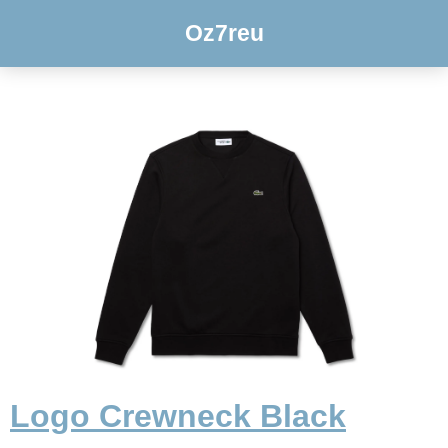
Oz7reu
Logo Crewneck Black