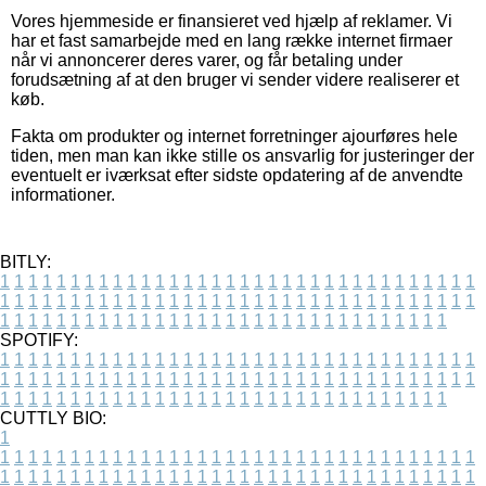
Vores hjemmeside er finansieret ved hjælp af reklamer. Vi
har et fast samarbejde med en lang række internet firmaer
når vi annoncerer deres varer, og får betaling under
forudsætning af at den bruger vi sender videre realiserer et
køb.
Fakta om produkter og internet forretninger ajourføres hele
tiden, men man kan ikke stille os ansvarlig for justeringer der
eventuelt er iværksat efter sidste opdatering af de anvendte
informationer.
BITLY:
1
1
1
1
1
1
1
1
1
1
1
1
1
1
1
1
1
1
1
1
1
1
1
1
1
1
1
1
1
1
1
1
1
1
1
1
1
1
1
1
1
1
1
1
1
1
1
1
1
1
1
1
1
1
1
1
1
1
1
1
1
1
1
1
1
1
1
1
1
1
1
1
1
1
1
1
1
1
1
1
1
1
1
1
1
1
1
1
1
1
1
1
1
1
1
1
1
1
1
1
SPOTIFY:
1
1
1
1
1
1
1
1
1
1
1
1
1
1
1
1
1
1
1
1
1
1
1
1
1
1
1
1
1
1
1
1
1
1
1
1
1
1
1
1
1
1
1
1
1
1
1
1
1
1
1
1
1
1
1
1
1
1
1
1
1
1
1
1
1
1
1
1
1
1
1
1
1
1
1
1
1
1
1
1
1
1
1
1
1
1
1
1
1
1
1
1
1
1
1
1
1
1
1
1
CUTTLY BIO:
1
1
1
1
1
1
1
1
1
1
1
1
1
1
1
1
1
1
1
1
1
1
1
1
1
1
1
1
1
1
1
1
1
1
1
1
1
1
1
1
1
1
1
1
1
1
1
1
1
1
1
1
1
1
1
1
1
1
1
1
1
1
1
1
1
1
1
1
1