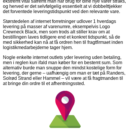
ekstremt vital såfremt man har brug for dine nye varer straks,
og herved er det selvfølgelig essentielt at vi dobbelttjekker
det forventede leveringstidspunkt ved den relevante vare.
Størstedelen af internet forretninger udlover 1 hverdags
levering på masser af varenumre, eksempelvis Logo
Crewneck Black, men som trods alt stiller krav om at
bestillingen laves tidligere end et konkret tidspunkt, så de
med sikkerhed kan nå at få ordren hen til fragtfirmaet inden
logistikmedarbejderne tager hjem.
Nogle enkelte internet outlets yder levering uden betaling,
men i reglen kun ifald man køber for en bestemt sum. Som
alternativ burde man snuppe den mindst kostelige form for
levering, der gerne – uafhængig om man er tæt på Randers,
Solrød Strand eller Hammel – vil være at få fragtmanden til
at bringe din ordre til et afhentningssted.