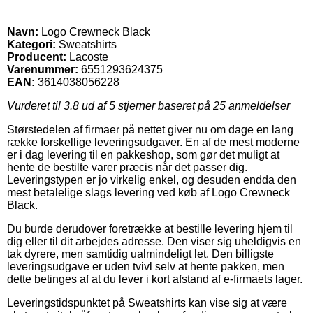
Navn:
Logo Crewneck Black
Kategori:
Sweatshirts
Producent:
Lacoste
Varenummer:
6551293624375
EAN:
3614038056228
Vurderet til
3.8
ud af 5 stjerner baseret på
25
anmeldelser
Størstedelen af firmaer på nettet giver nu om dage en lang
række forskellige leveringsudgaver. En af de mest moderne
er i dag levering til en pakkeshop, som gør det muligt at
hente de bestilte varer præcis når det passer dig.
Leveringstypen er jo virkelig enkel, og desuden endda den
mest betalelige slags levering ved køb af Logo Crewneck
Black.
Du burde derudover foretrække at bestille levering hjem til
dig eller til dit arbejdes adresse. Den viser sig uheldigvis en
tak dyrere, men samtidig ualmindeligt let. Den billigste
leveringsudgave er uden tvivl selv at hente pakken, men
dette betinges af at du lever i kort afstand af e-firmaets lager.
Leveringstidspunktet på Sweatshirts kan vise sig at være