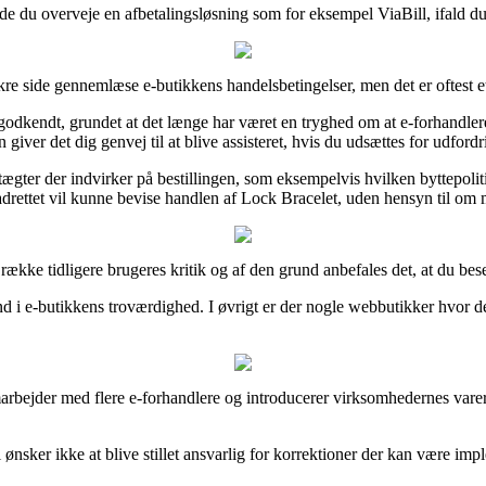
burde du overveje en afbetalingsløsning som for eksempel ViaBill, ifald d
ikre side gennemlæse e-butikkens handelsbetingelser, men det er oftest e
godkendt, grundet at det længe har været en tryghed om at e-forhandler
iver det dig genvej til at blive assisteret, hvis du udsættes for udford
ægter der indvirker på bestillingen, som eksempelvis hvilken byttepolitik
adrettet vil kunne bevise handlen af Lock Bracelet, uden hensyn til om 
 række tidligere brugeres kritik og af den grund anbefales det, at du b
ind i e-butikkens troværdighed. I øvrigt er der nogle webbutikker hvor 
amarbejder med flere e-forhandlere og introducerer virksomhedernes varer,
nsker ikke at blive stillet ansvarlig for korrektioner der kan være imp