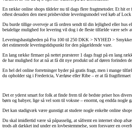
En række online shops tildeler nu til dags flere fragtmetoder. Et hit e
oftest desuden den mest prisbevidste leveringsmodel ved køb af Lock 
Du burde tillige overveje at få ordren sendt til din lejlighed eller hu
betalelige mulighed for levering vil dog i de fleste tilfælde være selv 
Leveringshastigheden på Fra 100 til 250 DKK > NYHED > Smykker > A
det estimerede leveringstidspunkt for den pågældende vare.
En lang række firmaer på nettet præsterer 1 dags fragt på en lang rækk
de har mulighed for at nå at få dit nye produkt ud af døren forinden de
En hel del online forretninger byder på gratis fragt, men i mange tilfæl
du opholder sig i Fredericia, Værløse eller Ribe – er at få fragtfirmaet 
Det er yderst smart for folk at finde frem til de bedste priser hos dive
børn og babyer, lige så vel som til voksne – enormt, og endda nogle g
Det kan stadigvæk være gunstigt at studere nogle enkelte online shops e
Du skal imidlertid være så påpasselig, at såfremt en internet shop afsæ
trods alt dækket ind under en lovbestemmelse, som forsvarer en overf