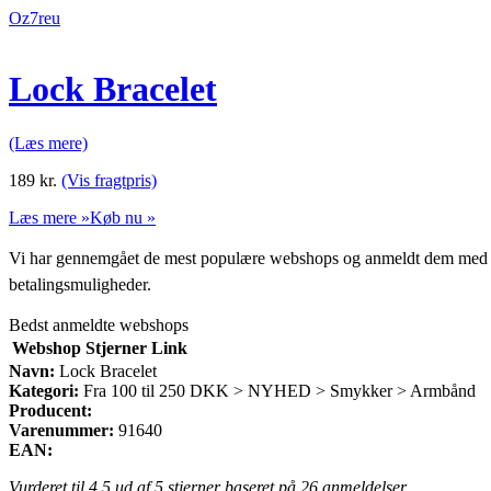
Oz7reu
Lock Bracelet
(Læs mere)
189
kr.
(Vis fragtpris)
Læs mere »
Køb nu »
Vi har gennemgået de mest populære webshops og anmeldt dem med stjern
betalingsmuligheder.
Bedst anmeldte webshops
Webshop
Stjerner
Link
Navn:
Lock Bracelet
Kategori:
Fra 100 til 250 DKK > NYHED > Smykker > Armbånd
Producent:
Varenummer:
91640
EAN:
Vurderet til
4.5
ud af 5 stjerner baseret på
26
anmeldelser