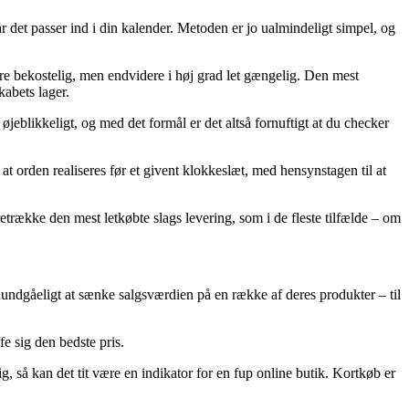
år det passer ind i din kalender. Metoden er jo ualmindeligt simpel, og
mere bekostelig, men endvidere i høj grad let gængelig. Den mest
kabets lager.
kkeligt, og med det formål er det altså fornuftigt at du checker
t orden realiseres før et givent klokkeslæt, med hensynstagen til at
oretrække den mest letkøbte slags levering, som i de fleste tilfælde – om
et uundgåeligt at sænke salgsværdien på en række af deres produkter – til
fe sig den bedste pris.
g, så kan det tit være en indikator for en fup online butik. Kortkøb er