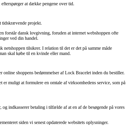
u efterspørger at dække pengene over tid.
t tidskrævende projekt.
en forstår dansk lovgivning, foruden at internet webshoppen ofte
ringer ved din handel.
 netshoppen tilsikrer. I relation til det er det på samme måde
man skal købe til en kvinde eller mand.
eser online shoppens bedømmelser af Lock Bracelet inden du bestiller.
det er muligt at formulere en omtale af virksomhedens service, som på
 og indkasserer betaling i tilfælde af at en af de besøgende på vores
lementeret siden vi senest opdaterede websitets oplysninger.