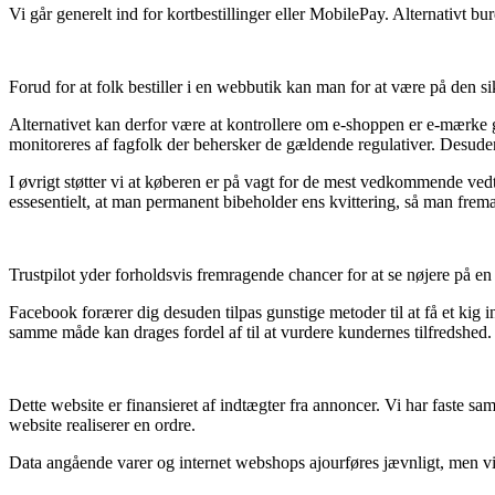
Vi går generelt ind for kortbestillinger eller MobilePay. Alternativt 
Forud for at folk bestiller i en webbutik kan man for at være på den s
Alternativet kan derfor være at kontrollere om e-shoppen er e-mærke 
monitoreres af fagfolk der behersker de gældende regulativer. Desuden g
I øvrigt støtter vi at køberen er på vagt for de mest vedkommende vedt
essesentielt, at man permanent bibeholder ens kvittering, så man frem
Trustpilot yder forholdsvis fremragende chancer for at se nøjere på en
Facebook forærer dig desuden tilpas gunstige metoder til at få et kig 
samme måde kan drages fordel af til at vurdere kundernes tilfredshed.
Dette website er finansieret af indtægter fra annoncer. Vi har faste s
website realiserer en ordre.
Data angående varer og internet webshops ajourføres jævnligt, men vi ø