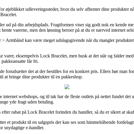
r for øjeblikket udleveringssteder, hvor du selv afhenter dine produkter n
Bracelet.
s eller ud på din arbejdsplads. Fragtformen viser sig godt nok en kende 
at hente varerne, men den løsning beroer på at du er nærved internet sels
rmbånd kan være meget udslagsgivende når du mangler produktet øjebli
e varer, eksempelvis Lock Bracelet, men husk at det står og falder med a
 pakkeansatte får fri.
de forudsætter det at der bestilles for en konkret pris. Ellers bør man f
til at bringe dine produkter til en pakkeshop.
rse internet webshops, og til tak har de fleste outlets på nettet fundet d
ange yde fragt uden betaling.
fter rabat på Lock Bracelet forinden du handler, så du er sikret at skaf
tter et produkt til en salgspris der kan ses som himmelråbende fordelagti
or snydagtige e-handler.