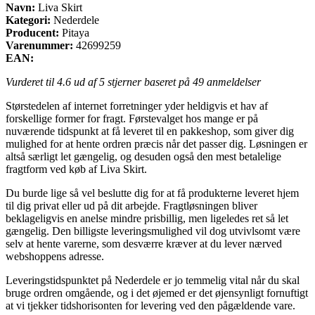
Navn:
Liva Skirt
Kategori:
Nederdele
Producent:
Pitaya
Varenummer:
42699259
EAN:
Vurderet til
4.6
ud af 5 stjerner baseret på
49
anmeldelser
Størstedelen af internet forretninger yder heldigvis et hav af
forskellige former for fragt. Førstevalget hos mange er på
nuværende tidspunkt at få leveret til en pakkeshop, som giver dig
mulighed for at hente ordren præcis når det passer dig. Løsningen er
altså særligt let gængelig, og desuden også den mest betalelige
fragtform ved køb af Liva Skirt.
Du burde lige så vel beslutte dig for at få produkterne leveret hjem
til dig privat eller ud på dit arbejde. Fragtløsningen bliver
beklageligvis en anelse mindre prisbillig, men ligeledes ret så let
gængelig. Den billigste leveringsmulighed vil dog utvivlsomt være
selv at hente varerne, som desværre kræver at du lever nærved
webshoppens adresse.
Leveringstidspunktet på Nederdele er jo temmelig vital når du skal
bruge ordren omgående, og i det øjemed er det øjensynligt fornuftigt
at vi tjekker tidshorisonten for levering ved den pågældende vare.