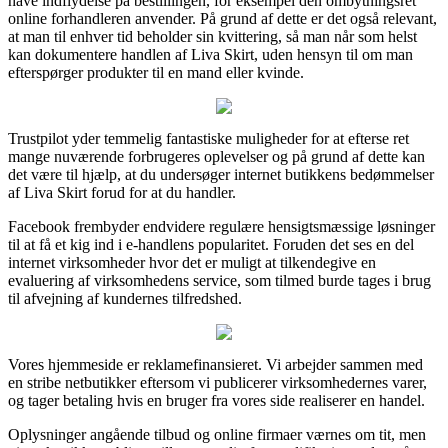
have indflydelse på bestillingen, for eksempel den ombytningsret
online forhandleren anvender. På grund af dette er det også relevant,
at man til enhver tid beholder sin kvittering, så man når som helst
kan dokumentere handlen af Liva Skirt, uden hensyn til om man
efterspørger produkter til en mand eller kvinde.
Trustpilot yder temmelig fantastiske muligheder for at efterse ret
mange nuværende forbrugeres oplevelser og på grund af dette kan
det være til hjælp, at du undersøger internet butikkens bedømmelser
af Liva Skirt forud for at du handler.
Facebook frembyder endvidere regulære hensigtsmæssige løsninger
til at få et kig ind i e-handlens popularitet. Foruden det ses en del
internet virksomheder hvor det er muligt at tilkendegive en
evaluering af virksomhedens service, som tilmed burde tages i brug
til afvejning af kundernes tilfredshed.
Vores hjemmeside er reklamefinansieret. Vi arbejder sammen med
en stribe netbutikker eftersom vi publicerer virksomhedernes varer,
og tager betaling hvis en bruger fra vores side realiserer en handel.
Oplysninger angående tilbud og online firmaer værnes om tit, men