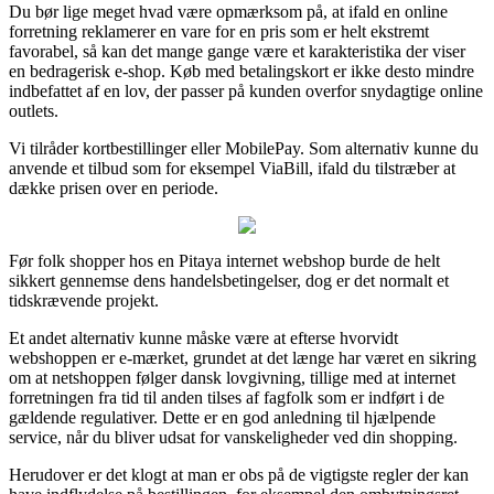
Du bør lige meget hvad være opmærksom på, at ifald en online
forretning reklamerer en vare for en pris som er helt ekstremt
favorabel, så kan det mange gange være et karakteristika der viser
en bedragerisk e-shop. Køb med betalingskort er ikke desto mindre
indbefattet af en lov, der passer på kunden overfor snydagtige online
outlets.
Vi tilråder kortbestillinger eller MobilePay. Som alternativ kunne du
anvende et tilbud som for eksempel ViaBill, ifald du tilstræber at
dække prisen over en periode.
Før folk shopper hos en Pitaya internet webshop burde de helt
sikkert gennemse dens handelsbetingelser, dog er det normalt et
tidskrævende projekt.
Et andet alternativ kunne måske være at efterse hvorvidt
webshoppen er e-mærket, grundet at det længe har været en sikring
om at netshoppen følger dansk lovgivning, tillige med at internet
forretningen fra tid til anden tilses af fagfolk som er indført i de
gældende regulativer. Dette er en god anledning til hjælpende
service, når du bliver udsat for vanskeligheder ved din shopping.
Herudover er det klogt at man er obs på de vigtigste regler der kan