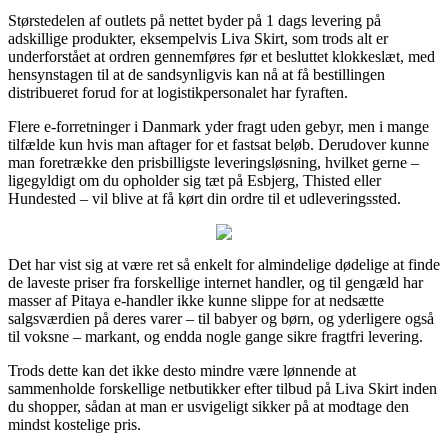
Størstedelen af outlets på nettet byder på 1 dags levering på
adskillige produkter, eksempelvis Liva Skirt, som trods alt er
underforstået at ordren gennemføres før et besluttet klokkeslæt, med
hensynstagen til at de sandsynligvis kan nå at få bestillingen
distribueret forud for at logistikpersonalet har fyraften.
Flere e-forretninger i Danmark yder fragt uden gebyr, men i mange
tilfælde kun hvis man aftager for et fastsat beløb. Derudover kunne
man foretrække den prisbilligste leveringsløsning, hvilket gerne –
ligegyldigt om du opholder sig tæt på Esbjerg, Thisted eller
Hundested – vil blive at få kørt din ordre til et udleveringssted.
Det har vist sig at være ret så enkelt for almindelige dødelige at finde
de laveste priser fra forskellige internet handler, og til gengæld har
masser af Pitaya e-handler ikke kunne slippe for at nedsætte
salgsværdien på deres varer – til babyer og børn, og yderligere også
til voksne – markant, og endda nogle gange sikre fragtfri levering.
Trods dette kan det ikke desto mindre være lønnende at
sammenholde forskellige netbutikker efter tilbud på Liva Skirt inden
du shopper, sådan at man er usvigeligt sikker på at modtage den
mindst kostelige pris.