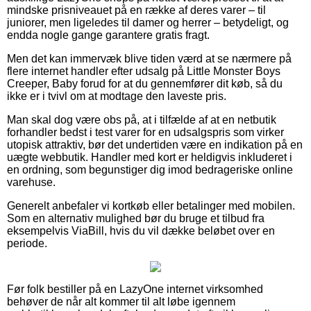
mindske prisniveauet på en række af deres varer – til
juniorer, men ligeledes til damer og herrer – betydeligt, og
endda nogle gange garantere gratis fragt.
Men det kan immervæk blive tiden værd at se nærmere på
flere internet handler efter udsalg på Little Monster Boys
Creeper, Baby forud for at du gennemfører dit køb, så du
ikke er i tvivl om at modtage den laveste pris.
Man skal dog være obs på, at i tilfælde af at en netbutik
forhandler bedst i test varer for en udsalgspris som virker
utopisk attraktiv, bør det undertiden være en indikation på en
uægte webbutik. Handler med kort er heldigvis inkluderet i
en ordning, som begunstiger dig imod bedrageriske online
varehuse.
Generelt anbefaler vi kortkøb eller betalinger med mobilen.
Som en alternativ mulighed bør du bruge et tilbud fra
eksempelvis ViaBill, hvis du vil dække beløbet over en
periode.
Før folk bestiller på en LazyOne internet virksomhed
behøver de når alt kommer til alt løbe igennem