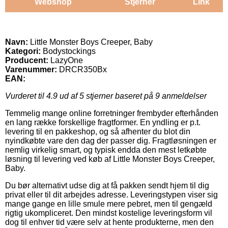
Webshop
Stjerner
Link
Navn:
Little Monster Boys Creeper, Baby
Kategori:
Bodystockings
Producent:
LazyOne
Varenummer:
DRCR350Bx
EAN:
Vurderet til
4.9
ud af 5 stjerner baseret på
9
anmeldelser
Temmelig mange online forretninger frembyder efterhånden
en lang række forskellige fragtformer. En yndling er p.t.
levering til en pakkeshop, og så afhenter du blot din
nyindkøbte vare den dag der passer dig. Fragtløsningen er
nemlig virkelig smart, og typisk endda den mest letkøbte
løsning til levering ved køb af Little Monster Boys Creeper,
Baby.
Du bør alternativt udse dig at få pakken sendt hjem til dig
privat eller til dit arbejdes adresse. Leveringstypen viser sig
mange gange en lille smule mere pebret, men til gengæld
rigtig ukompliceret. Den mindst kostelige leveringsform vil
dog til enhver tid være selv at hente produkterne, men den