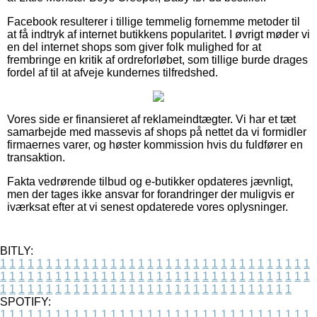
Facebook resulterer i tillige temmelig fornemme metoder til
at få indtryk af internet butikkens popularitet. I øvrigt møder vi
en del internet shops som giver folk mulighed for at
frembringe en kritik af ordreforløbet, som tillige burde drages
fordel af til at afveje kundernes tilfredshed.
Vores side er finansieret af reklameindtægter. Vi har et tæt
samarbejde med massevis af shops på nettet da vi formidler
firmaernes varer, og høster kommission hvis du fuldfører en
transaktion.
Fakta vedrørende tilbud og e-butikker opdateres jævnligt,
men der tages ikke ansvar for forandringer der muligvis er
iværksat efter at vi senest opdaterede vores oplysninger.
BITLY:
1
1
1
1
1
1
1
1
1
1
1
1
1
1
1
1
1
1
1
1
1
1
1
1
1
1
1
1
1
1
1
1
1
1
1
1
1
1
1
1
1
1
1
1
1
1
1
1
1
1
1
1
1
1
1
1
1
1
1
1
1
1
1
1
1
1
1
1
1
1
1
1
1
1
1
1
1
1
1
1
1
1
1
1
1
1
1
1
1
1
1
1
1
1
1
1
1
1
1
1
SPOTIFY:
1
1
1
1
1
1
1
1
1
1
1
1
1
1
1
1
1
1
1
1
1
1
1
1
1
1
1
1
1
1
1
1
1
1