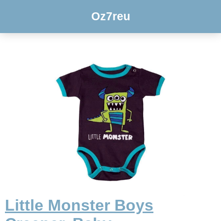
Oz7reu
Little Monster Boys