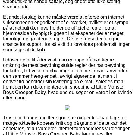
webbutikkens handelsaftale, dog er det ofte ikke særlig
spændende.
Et andet forslag kunne måske være at efterse om internet
virksomheden er godkendt af e-mærket, hvilket er et sympol
på at netbutikken overholder de officielle regler, og at
hjemmesiden hyppigt kigges til af eksperter der er meget
fortrolige de gældende regler. Dette er desuden en god
chance for support, for så vidt du forvoldes problemstillinger
som følge af dit køb.
Udover dette tilråder vi at man er oppe på mærkerne
omkring de mest betydningsfulde regler der har betydning
for købet, fx hvilken ombytningsret online firmaet anvender. I
den sammenhæng er det i øvrigt afgørende, at man til
enhver tid beholder sin kvittering på e-mail, således man i
fremtiden kan dokumentere sin shopping af Little Monster
Boys Creeper, Baby, hvad end du søger en vare til en kvinde
eller mand.
Trustpilot bringer dig flere gode løsninger til at iagttage ret
mange aktuelle køberes kritik og på grund af dette kan det
anbefales, at du vurderer internet forhandlerens vurderinger
af Little Monster Boys Creeper, Baby før du bestiller.