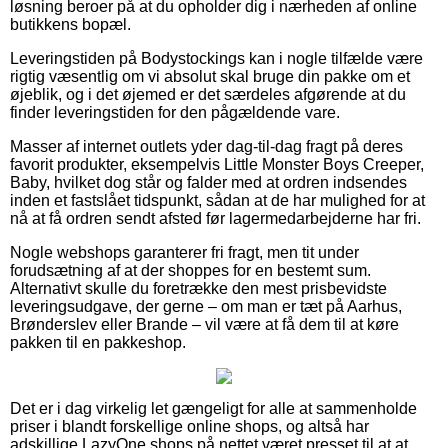
løsning beroer på at du opholder dig i nærheden af online
butikkens bopæl.
Leveringstiden på Bodystockings kan i nogle tilfælde være
rigtig væsentlig om vi absolut skal bruge din pakke om et
øjeblik, og i det øjemed er det særdeles afgørende at du
finder leveringstiden for den pågældende vare.
Masser af internet outlets yder dag-til-dag fragt på deres
favorit produkter, eksempelvis Little Monster Boys Creeper,
Baby, hvilket dog står og falder med at ordren indsendes
inden et fastslået tidspunkt, sådan at de har mulighed for at
nå at få ordren sendt afsted før lagermedarbejderne har fri.
Nogle webshops garanterer fri fragt, men tit under
forudsætning af at der shoppes for en bestemt sum.
Alternativt skulle du foretrække den mest prisbevidste
leveringsudgave, der gerne – om man er tæt på Aarhus,
Brønderslev eller Brande – vil være at få dem til at køre
pakken til en pakkeshop.
Det er i dag virkelig let gængeligt for alle at sammenholde
priser i blandt forskellige online shops, og altså har
adskillige LazyOne shops på nettet været presset til at at