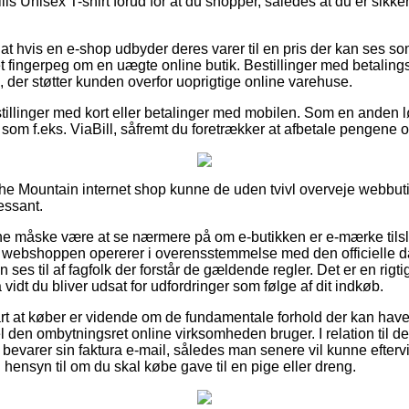
lls Unisex T-shirt forud for at du shopper, således at du er sikker 
at hvis en e-shop udbyder deres varer til en pris der kan ses 
fingerpeg om en uægte online butik. Bestillinger med betalings
g, der støtter kunden overfor uoprigtige online varehuse.
stillinger med kort eller betalinger med mobilen. Som en anden 
 som f.eks. ViaBill, såfremt du foretrækker at afbetale pengene ov
he Mountain internet shop kunne de uden tvivl overveje webbut
ressant.
nne måske være at se nærmere på om e-butikken er e-mærke tilslu
t webshoppen opererer i overensstemmelse med den officielle d
en ses til af fagfolk der forstår de gældende regler. Det er en rigtig
 vidt du bliver udsat for udfordringer som følge af dit indkøb.
rt at køber er vidende om de fundamentale forhold der kan have
l den ombytningsret online virksomheden bruger. I relation til de
d bevarer sin faktura e-mail, således man senere vil kunne eftervi
n hensyn til om du skal købe gave til en pige eller dreng.