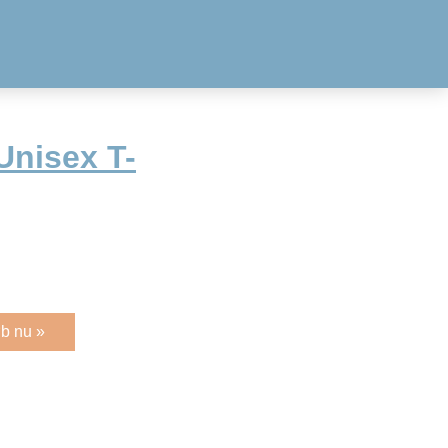
 Unisex T-
b nu »