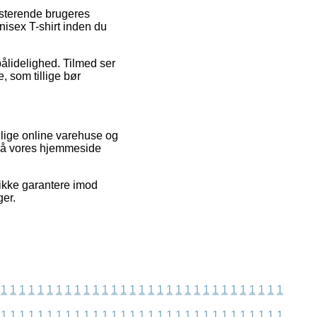
isterende brugeres
nisex T-shirt inden du
pålidelighed. Tilmed ser
, som tillige bør
llige online varehuse og
 på vores hjemmeside
 ikke garantere imod
ger.
1
1
1
1
1
1
1
1
1
1
1
1
1
1
1
1
1
1
1
1
1
1
1
1
1
1
1
1
1
1
1
1
1
1
1
1
1
1
1
1
1
1
1
1
1
1
1
1
1
1
1
1
1
1
1
1
1
1
1
1
1
1