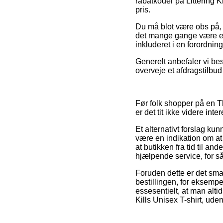
rabatkoder på Littering Ki
pris.
Du må blot være obs på, 
det mange gange være et 
inkluderet i en forordnin
Generelt anbefaler vi be
overveje et afdragstilbud
Før folk shopper på en T
er det tit ikke videre inte
Et alternativt forslag ku
være en indikation om a
at butikken fra tid til and
hjælpende service, for så
Foruden dette er det sma
bestillingen, for eksempe
essesentielt, at man alti
Kills Unisex T-shirt, ude