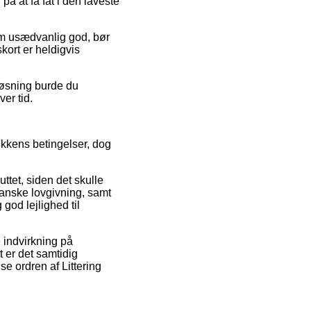
på at få fat i den laveste
som usædvanlig god, bør
kort er heldigvis
løsning burde du
er tid.
ikkens betingelser, dog
ttet, siden det skulle
anske lovgivning, samt
 god lejlighed til
 indvirkning på
t er det samtidig
se ordren af Littering