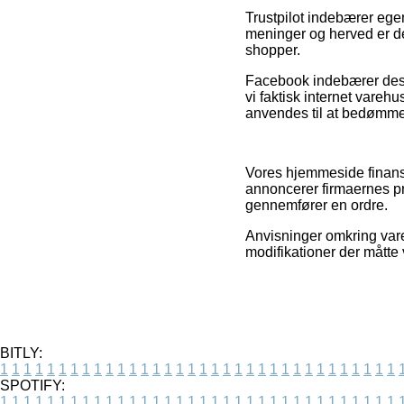
Trustpilot indebærer ege
meninger og herved er det
shopper.
Facebook indebærer desude
vi faktisk internet vareh
anvendes til at bedømme 
Vores hjemmeside finansi
annoncerer firmaernes p
gennemfører en ordre.
Anvisninger omkring vare
modifikationer der måtte 
BITLY:
1
1
1
1
1
1
1
1
1
1
1
1
1
1
1
1
1
1
1
1
1
1
1
1
1
1
1
1
1
1
1
1
1
1
SPOTIFY:
1
1
1
1
1
1
1
1
1
1
1
1
1
1
1
1
1
1
1
1
1
1
1
1
1
1
1
1
1
1
1
1
1
1