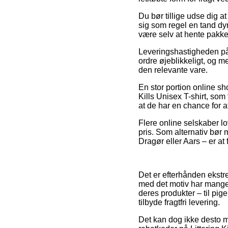
Du bør tillige udse dig at
sig som regel en tand dyre
være selv at hente pakken
Leveringshastigheden på T
ordre øjeblikkeligt, og m
den relevante vare.
En stor portion online sh
Kills Unisex T-shirt, som 
at de har en chance for at
Flere online selskaber l
pris. Som alternativ bør
Dragør eller Aars – er at 
Det er efterhånden ekstre
med det motiv har mange 
deres produkter – til pi
tilbyde fragtfri levering.
Det kan dog ikke desto mi