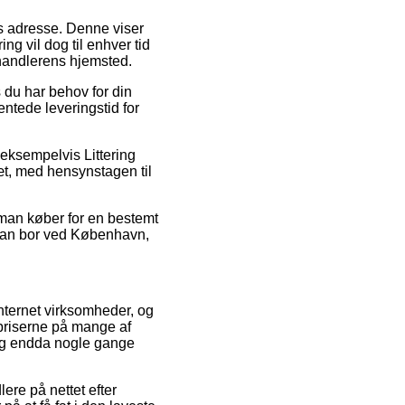
jdes adresse. Denne viser
ng vil dog til enhver tid
rhandlerens hjemsted.
s du har behov for din
entede leveringstid for
, eksempelvis Littering
slæt, med hensynstagen til
 man køber for en bestemt
d man bor ved København,
internet virksomheder, og
priserne på mange af
 og endda nogle gange
ere på nettet efter