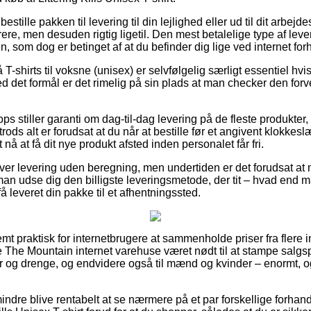
 bestille pakken til levering til din lejlighed eller ud til dit arbe
re, men desuden rigtig ligetil. Den mest betalelige type af leveri
, som dog er betinget af at du befinder dig lige ved internet fo
-shirts til voksne (unisex) er selvfølgelig særligt essentiel hvi
ed det formål er det rimelig på sin plads at man checker den forv
ops stiller garanti om dag-til-dag levering på de fleste produkter
trods alt er forudsat at du når at bestille før et angivent klokke
 nå at få dit nye produkt afsted inden personalet får fri.
over levering uden beregning, men undertiden er det forudsat at
 man udse dig den billigste leveringsmetode, der tit – hvad en
få leveret din pakke til et afhentningssted.
mt praktisk for internetbrugere at sammenholde priser fra flere 
The Mountain internet varehuse været nødt til at stampe salgs
ger og drenge, og endvidere også til mænd og kvinder – enormt,
ndre blive rentabelt at se nærmere på et par forskellige forhandl