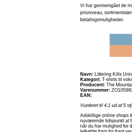
Vi har gennemgået de mes
prisniveau, sortimentstø
betalingsmuligheder.
Navn:
Littering Kills Uni
Kategori:
T-shirts til vo
Producent:
The Mounta
Varenummer:
ZO10598
EAN:
Vurderet til
4.1
ud af 5 st
Adskillige online shops t
nuværende tidspunkt at få
når du har mulighed for 
letkøbte form for fragt ved