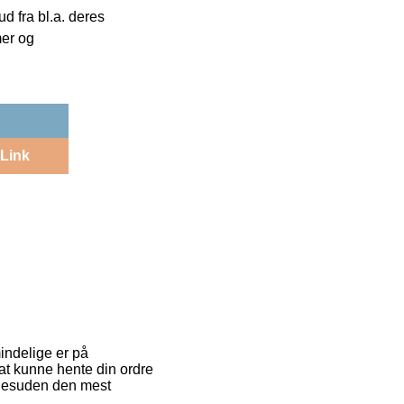
 fra bl.a. deres
mer og
Link
indelige er på
g at kunne hente din ordre
e desuden den mest