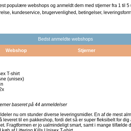
t populære webshops og anmeldt dem med stjerner fra 1 til 5 ud
rrelse, kundeservice, brugervenlighed, betingelser, leveringsfor
Bedst anmeldte webshops
Webshop
Stjerner
sex T-shirt
ksne (unisex)
in
2x
jerner baseret på
44
anmeldelser
ildeler nu om stunder diverse leveringsmidler. En af de mest alm
 leveret til en pakkeshop, fordi det så er super fleksibelt for di
det. Fragtformen er jo ualmindeligt smart, samt i mange tilfæld
 køb af Littering Kills Unisex T-shirt.