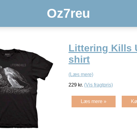
Oz7reu
Littering Kills
shirt
(Læs mere)
229
kr.
(Vis fragtpris)
Læs mere »
Kø