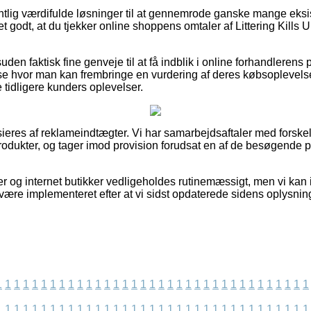
ntlig værdifulde løsninger til at gennemrode ganske mange eks
 godt, at du tjekker online shoppens omtaler af Littering Kills U
n faktisk fine genveje til at få indblik i online forhandlerens 
use hvor man kan frembringe en vurdering af deres købsoplevelse
tidligere kunders oplevelser.
eres af reklameindtægter. Vi har samarbejdsaftaler med forske
rodukter, og tager imod provision forudsat en af de besøgende
r og internet butikker vedligeholdes rutinemæssigt, men vi kan
være implementeret efter at vi sidst opdaterede sidens oplysnin
1
1
1
1
1
1
1
1
1
1
1
1
1
1
1
1
1
1
1
1
1
1
1
1
1
1
1
1
1
1
1
1
1
1
1
1
1
1
1
1
1
1
1
1
1
1
1
1
1
1
1
1
1
1
1
1
1
1
1
1
1
1
1
1
1
1
1
1
1
1