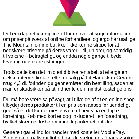
Det er i dag ret ukompliceret for enhver at søge information
om priser på tværs af online forhandlere, og ergo har utallige
The Mountain online butikker ikke kunne slippe for at
nedskære priserne på deres varer – til juniorer, og samtidig
til voksne – betragteligt, og endda nogle gange tilbyde
levering uden omkostninger.
Trods dette kan det imidlertid blive rentabelt at eftergå en
række internet firmaer efter udsalg på Lit Hanukkah Ceramic
mug 4,3 dl. forinden du gennemfører din bestilling, sådan at
man er skudsikker på at indhente den mindst kostelige pris.
Du må bare være så påvagt, at i tilfælde af at en online shop
tilbyder deres produkter til en pris som anses for uendeligt
god, så er det for det meste være et bevis på en fup e-
forretning. Køb med kort er dog inkluderet i en forordning,
hvilket skærmer køberen imod fup internet butikker.
Generelt går vi ind for handler med kort eller MobilePay.
Som en alternativ mulighed bør du vælge en afdragsløsning