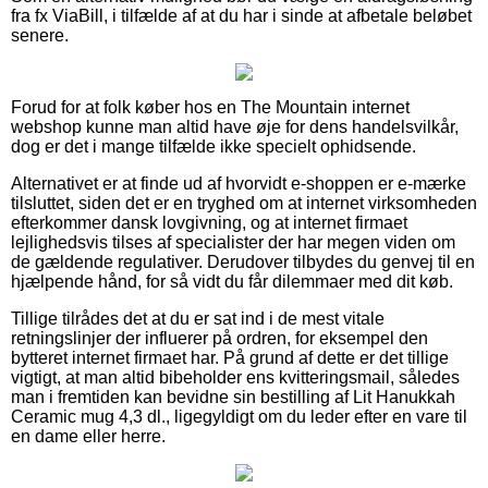
fra fx ViaBill, i tilfælde af at du har i sinde at afbetale beløbet
senere.
Forud for at folk køber hos en The Mountain internet
webshop kunne man altid have øje for dens handelsvilkår,
dog er det i mange tilfælde ikke specielt ophidsende.
Alternativet er at finde ud af hvorvidt e-shoppen er e-mærke
tilsluttet, siden det er en tryghed om at internet virksomheden
efterkommer dansk lovgivning, og at internet firmaet
lejlighedsvis tilses af specialister der har megen viden om
de gældende regulativer. Derudover tilbydes du genvej til en
hjælpende hånd, for så vidt du får dilemmaer med dit køb.
Tillige tilrådes det at du er sat ind i de mest vitale
retningslinjer der influerer på ordren, for eksempel den
bytteret internet firmaet har. På grund af dette er det tillige
vigtigt, at man altid bibeholder ens kvitteringsmail, således
man i fremtiden kan bevidne sin bestilling af Lit Hanukkah
Ceramic mug 4,3 dl., ligegyldigt om du leder efter en vare til
en dame eller herre.