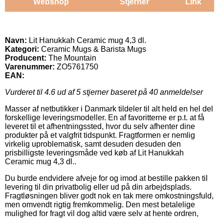
Webshop
Stjerner
Link
Navn:
Lit Hanukkah Ceramic mug 4,3 dl.
Kategori:
Ceramic Mugs & Barista Mugs
Producent:
The Mountain
Varenummer:
ZO5761750
EAN:
Vurderet til
4.6
ud af 5 stjerner baseret på
40
anmeldelser
Masser af netbutikker i Danmark tildeler til alt held en hel del
forskellige leveringsmodeller. En af favoritterne er p.t. at få
leveret til et afhentningssted, hvor du selv afhenter dine
produkter på et valgfrit tidspunkt. Fragtformen er nemlig
virkelig uproblematisk, samt desuden desuden den
prisbilligste leveringsmåde ved køb af Lit Hanukkah
Ceramic mug 4,3 dl..
Du burde endvidere afveje for og imod at bestille pakken til
levering til din privatbolig eller ud på din arbejdsplads.
Fragtløsningen bliver godt nok en tak mere omkostningsfuld,
men omvendt rigtig fremkommelig. Den mest betalelige
mulighed for fragt vil dog altid være selv at hente ordren,