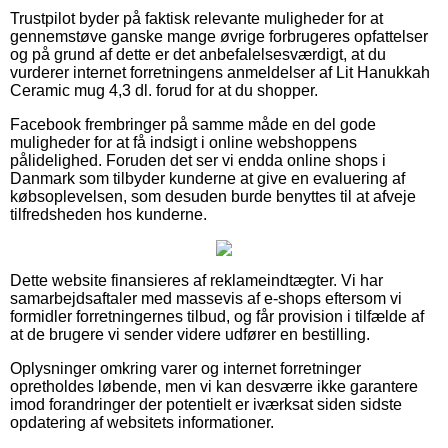
Trustpilot byder på faktisk relevante muligheder for at
gennemstøve ganske mange øvrige forbrugeres opfattelser
og på grund af dette er det anbefalelsesværdigt, at du
vurderer internet forretningens anmeldelser af Lit Hanukkah
Ceramic mug 4,3 dl. forud for at du shopper.
Facebook frembringer på samme måde en del gode
muligheder for at få indsigt i online webshoppens
pålidelighed. Foruden det ser vi endda online shops i
Danmark som tilbyder kunderne at give en evaluering af
købsoplevelsen, som desuden burde benyttes til at afveje
tilfredsheden hos kunderne.
Dette website finansieres af reklameindtægter. Vi har
samarbejdsaftaler med massevis af e-shops eftersom vi
formidler forretningernes tilbud, og får provision i tilfælde af
at de brugere vi sender videre udfører en bestilling.
Oplysninger omkring varer og internet forretninger
opretholdes løbende, men vi kan desværre ikke garantere
imod forandringer der potentielt er iværksat siden sidste
opdatering af websitets informationer.