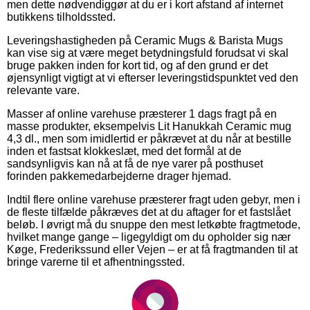
men dette nødvendiggør at du er i kort afstand af internet
butikkens tilholdssted.
Leveringshastigheden på Ceramic Mugs & Barista Mugs
kan vise sig at være meget betydningsfuld forudsat vi skal
bruge pakken inden for kort tid, og af den grund er det
øjensynligt vigtigt at vi efterser leveringstidspunktet ved den
relevante vare.
Masser af online varehuse præsterer 1 dags fragt på en
masse produkter, eksempelvis Lit Hanukkah Ceramic mug
4,3 dl., men som imidlertid er påkrævet at du når at bestille
inden et fastsat klokkeslæt, med det formål at de
sandsynligvis kan nå at få de nye varer på posthuset
forinden pakkemedarbejderne drager hjemad.
Indtil flere online varehuse præsterer fragt uden gebyr, men i
de fleste tilfælde påkræves det at du aftager for et fastslået
beløb. I øvrigt må du snuppe den mest letkøbte fragtmetode,
hvilket mange gange – ligegyldigt om du opholder sig nær
Køge, Frederikssund eller Vejen – er at få fragtmanden til at
bringe varerne til et afhentningssted.