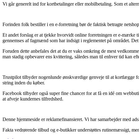
Vi går generelt ind for kortbetalinger eller mobilbetaling. Som et alter
Forinden folk bestiller i en e-forretning bør de faktisk betragte netsho
Et andet forslag er at tjekke hvorvidt online forretningen er e-mærke t
gennemses af fagmænd som har indsigt i reglementet på området. Det 
Foruden dette anbefales det at du er vaks omkring de mest vedkommend
man stadig opbevarer ens kvittering, således man til enhver tid kan eft
Trustpilot tilbyder nogenlunde ønskværdige genveje til at kortlægge f
string inden du køber.
Facebook tilbyder også super fine chancer for at få en idé om webbut
at afveje kundernes tilfredshed.
Denne hjemmeside er reklamefinansieret. Vi har samarbejder med adsk
Fakta vedrørende tilbud og e-butikker understøttes rutinemæssigt, men 