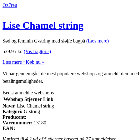
Oz7reu
Lise Chamel string
Sød og feminin G-string med sløjfe bagpå
(Læs mere)
539.95
kr.
(Vis fragtpris)
Læs mere »
Køb nu »
Vi har gennemgået de mest populære webshops og anmeldt dem med stjern
betalingsmuligheder.
Bedst anmeldte webshops
Webshop
Stjerner
Link
Navn:
Lise Chamel string
Kategori:
G-string
Producent:
Varenummer:
13180
EAN:
Vurderet til
4.2
ud af 5 stjerner baseret på
27
anmeldelser