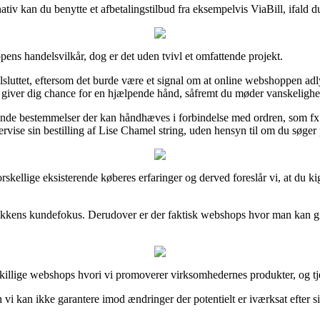
nativ kan du benytte et afbetalingstilbud fra eksempelvis ViaBill, ifald d
ppens handelsvilkår, dog er det uden tvivl et omfattende projekt.
ilsluttet, eftersom det burde være et signal om at online webshoppen adl
giver dig chance for en hjælpende hånd, såfremt du møder vanskelighed
e bestemmelser der kan håndhæves i forbindelse med ordren, som fx den
ervise sin bestilling af Lise Chamel string, uden hensyn til om du søger p
orskellige eksisterende køberes erfaringer og derved foreslår vi, at du
ikkens kundefokus. Derudover er der faktisk webshops hvor man kan giv
illige webshops hvori vi promoverer virksomhedernes produkter, og tje
vi kan ikke garantere imod ændringer der potentielt er iværksat efter si