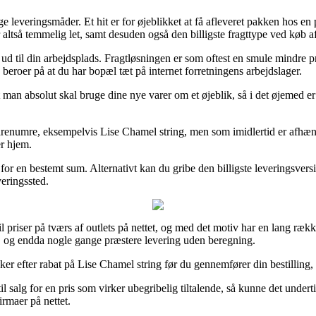
ige leveringsmåder. Et hit er for øjeblikket at få afleveret pakken hos en 
r altså temmelig let, samt desuden også den billigste fragttype ved køb a
ler ud til din arbejdsplads. Fragtløsningen er som oftest en smule mindre
beroer på at du har bopæl tæt på internet forretningens arbejdslager.
at man absolut skal bruge dine nye varer om et øjeblik, så i det øjemed 
varenumre, eksempelvis Lise Chamel string, men som imidlertid er afhæng
er hjem.
s for en bestemt sum. Alternativt kan du gribe den billigste leveringsve
veringssted.
til priser på tværs af outlets på nettet, og med det motiv har en lang ræk
sk, og endda nogle gange præstere levering uden beregning.
kker efter rabat på Lise Chamel string før du gennemfører din bestilling, s
til salg for en pris som virker ubegribelig tiltalende, så kunne det und
irmaer på nettet.