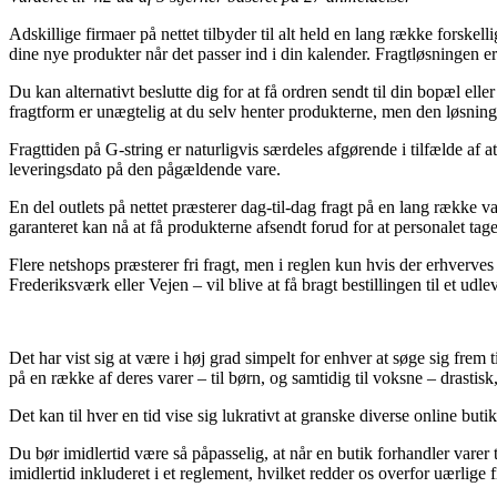
Adskillige firmaer på nettet tilbyder til alt held en lang række forskell
dine nye produkter når det passer ind i din kalender. Fragtløsningen e
Du kan alternativt beslutte dig for at få ordren sendt til din bopæl el
fragtform er unægtelig at du selv henter produkterne, men den løsning 
Fragttiden på G-string er naturligvis særdeles afgørende i tilfælde af 
leveringsdato på den pågældende vare.
En del outlets på nettet præsterer dag-til-dag fragt på en lang række 
garanteret kan nå at få produkterne afsendt forud for at personalet tag
Flere netshops præsterer fri fragt, men i reglen kun hvis der erhverve
Frederiksværk eller Vejen – vil blive at få bragt bestillingen til et udle
Det har vist sig at være i høj grad simpelt for enhver at søge sig frem 
på en række af deres varer – til børn, og samtidig til voksne – drasti
Det kan til hver en tid vise sig lukrativt at granske diverse online buti
Du bør imidlertid være så påpasselig, at når en butik forhandler varer 
imidlertid inkluderet i et reglement, hvilket redder os overfor uærlige f