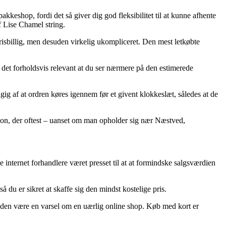
pakkeshop, fordi det så giver dig god fleksibilitet til at kunne afhente
f Lise Chamel string.
 prisbillig, men desuden virkelig ukompliceret. Den mest letkøbte
er det forholdsvis relevant at du ser nærmere på den estimerede
ig af at ordren køres igennem før et givent klokkeslæt, således at de
rsion, der oftest – uanset om man opholder sig nær Næstved,
ke internet forhandlere været presset til at at formindske salgsværdien
å du er sikret at skaffe sig den mindst kostelige pris.
ertiden være en varsel om en uærlig online shop. Køb med kort er