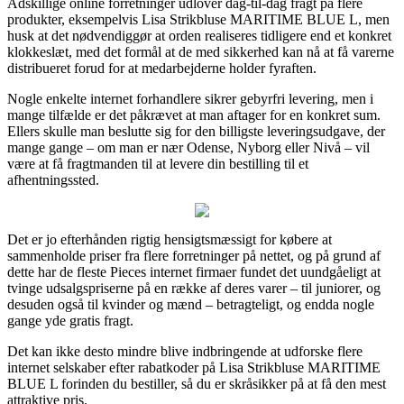
Adskillige online forretninger udlover dag-til-dag fragt på flere
produkter, eksempelvis Lisa Strikbluse MARITIME BLUE L, men
husk at det nødvendiggør at orden realiseres tidligere end et konkret
klokkeslæt, med det formål at de med sikkerhed kan nå at få varerne
distribueret forud for at medarbejderne holder fyraften.
Nogle enkelte internet forhandlere sikrer gebyrfri levering, men i
mange tilfælde er det påkrævet at man aftager for en konkret sum.
Ellers skulle man beslutte sig for den billigste leveringsudgave, der
mange gange – om man er nær Odense, Nyborg eller Nivå – vil
være at få fragtmanden til at levere din bestilling til et
afhentningssted.
Det er jo efterhånden rigtig hensigtsmæssigt for købere at
sammenholde priser fra flere forretninger på nettet, og på grund af
dette har de fleste Pieces internet firmaer fundet det uundgåeligt at
tvinge udsalgspriserne på en række af deres varer – til juniorer, og
desuden også til kvinder og mænd – betragteligt, og endda nogle
gange yde gratis fragt.
Det kan ikke desto mindre blive indbringende at udforske flere
internet selskaber efter rabatkoder på Lisa Strikbluse MARITIME
BLUE L forinden du bestiller, så du er skråsikker på at få den mest
attraktive pris.