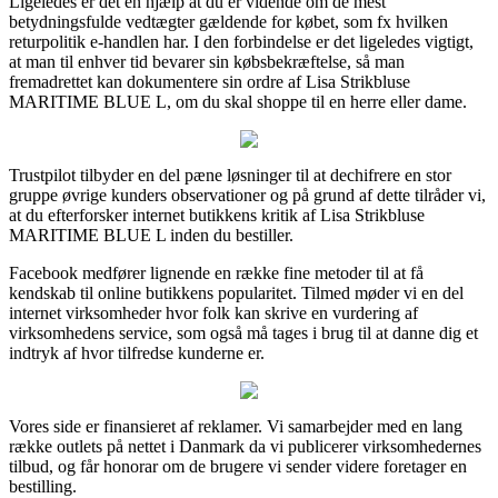
Ligeledes er det en hjælp at du er vidende om de mest
betydningsfulde vedtægter gældende for købet, som fx hvilken
returpolitik e-handlen har. I den forbindelse er det ligeledes vigtigt,
at man til enhver tid bevarer sin købsbekræftelse, så man
fremadrettet kan dokumentere sin ordre af Lisa Strikbluse
MARITIME BLUE L, om du skal shoppe til en herre eller dame.
Trustpilot tilbyder en del pæne løsninger til at dechifrere en stor
gruppe øvrige kunders observationer og på grund af dette tilråder vi,
at du efterforsker internet butikkens kritik af Lisa Strikbluse
MARITIME BLUE L inden du bestiller.
Facebook medfører lignende en række fine metoder til at få
kendskab til online butikkens popularitet. Tilmed møder vi en del
internet virksomheder hvor folk kan skrive en vurdering af
virksomhedens service, som også må tages i brug til at danne dig et
indtryk af hvor tilfredse kunderne er.
Vores side er finansieret af reklamer. Vi samarbejder med en lang
række outlets på nettet i Danmark da vi publicerer virksomhedernes
tilbud, og får honorar om de brugere vi sender videre foretager en
bestilling.