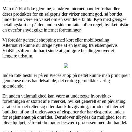
Man må blot ikke glemme, at når en internet handler forhandler
deres produkter for en salgspris der virker enormt god, så bør det
undertiden være en varsel om en svindel e-butik. Køb med gængse
betalingskort er på den anden side omfattet af en regel, hvilket bistår
en overfor snydagtige internet forretninger.
Vi foreslår generelt shopping med kort eller mobilbetaling.
Alternativt kunne du drage nytte af en løsning fra eksempelvis
ViaBill, såfremt du har i sinde at godtgøre betalingen over et
længere tidsrum.
Inden folk bestiller på en Pieces shop på nettet kunne man principielt
gennemse dens handelsaftale, det er dog gerne ikke særlig
spændende.
En anden valgmulighed kan være at undersøge hvorvidt e-
forretningen er støttet af e-mærket, hvilket generelt er en påvisning
af at e-firmaet retter sig efter dansk lovgivning, foruden at internet
butikken af og til undersøges af eksperter der har ekspertise inden
for reglementet på området. Derudover tilbydes du mulighed for at
blive hjulpet, såfremt du møder besvær i processen med din handel.