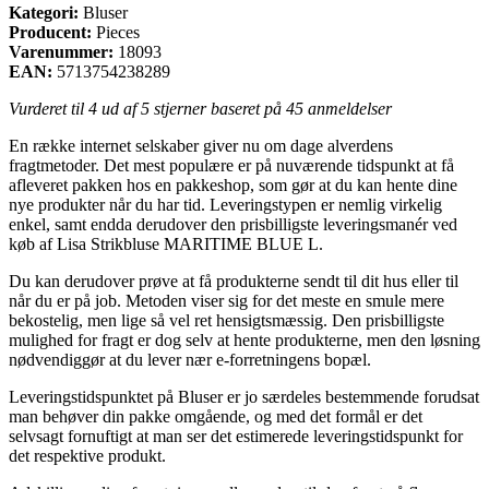
Kategori:
Bluser
Producent:
Pieces
Varenummer:
18093
EAN:
5713754238289
Vurderet til
4
ud af 5 stjerner baseret på
45
anmeldelser
En række internet selskaber giver nu om dage alverdens
fragtmetoder. Det mest populære er på nuværende tidspunkt at få
afleveret pakken hos en pakkeshop, som gør at du kan hente dine
nye produkter når du har tid. Leveringstypen er nemlig virkelig
enkel, samt endda derudover den prisbilligste leveringsmanér ved
køb af Lisa Strikbluse MARITIME BLUE L.
Du kan derudover prøve at få produkterne sendt til dit hus eller til
når du er på job. Metoden viser sig for det meste en smule mere
bekostelig, men lige så vel ret hensigtsmæssig. Den prisbilligste
mulighed for fragt er dog selv at hente produkterne, men den løsning
nødvendiggør at du lever nær e-forretningens bopæl.
Leveringstidspunktet på Bluser er jo særdeles bestemmende forudsat
man behøver din pakke omgående, og med det formål er det
selvsagt fornuftigt at man ser det estimerede leveringstidspunkt for
det respektive produkt.