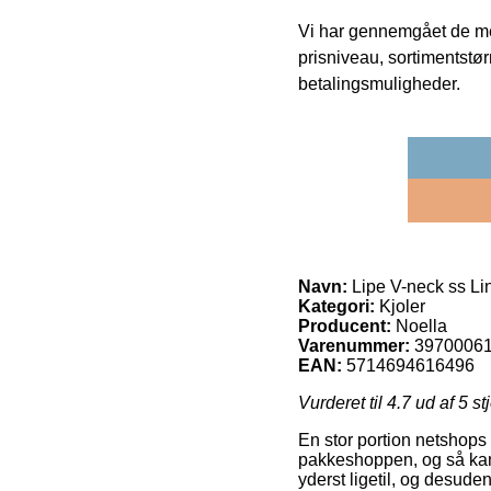
Vi har gennemgået de mes
prisniveau, sortimentstø
betalingsmuligheder.
Navn:
Lipe V-neck ss Lin
Kategori:
Kjoler
Producent:
Noella
Varenummer:
3970006
EAN:
5714694616496
Vurderet til
4.7
ud af 5 st
En stor portion netshops g
pakkeshoppen, og så kan 
yderst ligetil, og desude