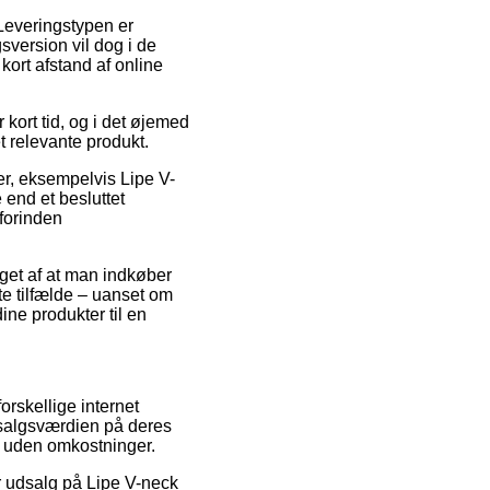
 Leveringstypen er
version vil dog i de
kort afstand af online
 kort tid, og i det øjemed
t relevante produkt.
er, eksempelvis Lipe V-
 end et besluttet
 forinden
nget af at man indkøber
ste tilfælde – uanset om
ine produkter til en
orskellige internet
e salgsværdien på deres
ng uden omkostninger.
er udsalg på Lipe V-neck