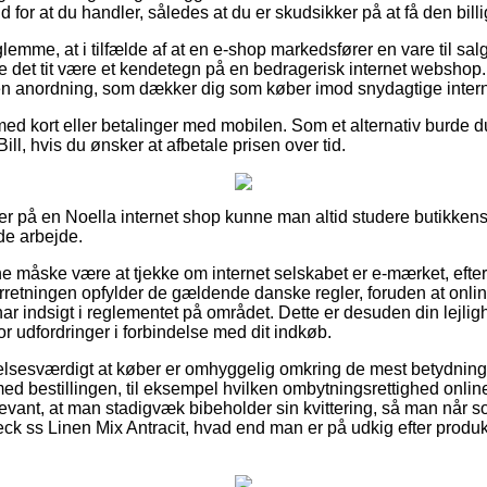
d for at du handler, således at du er skudsikker på at få den billi
glemme, at i tilfælde af at en e-shop markedsfører en vare til sal
nne det tit være et kendetegn på en bedragerisk internet webshop
en anordning, som dækker dig som køber imod snydagtige intern
med kort eller betalinger med mobilen. Som et alternativ burde 
ill, hvis du ønsker at afbetale prisen over tid.
er på en Noella internet shop kunne man altid studere butikkens 
de arbejde.
måske være at tjekke om internet selskabet er e-mærket, efter
rretningen opfylder de gældende danske regler, foruden at online
 har indsigt i reglementet på området. Dette er desuden din lejli
or udfordringer i forbindelse med dit indkøb.
lsesværdigt at køber er omhyggelig omkring de mest betydningsf
d bestillingen, til eksempel hvilken ombytningsrettighed online
relevant, at man stadigvæk bibeholder sin kvittering, så man når
ck ss Linen Mix Antracit, hvad end man er på udkig efter produkte