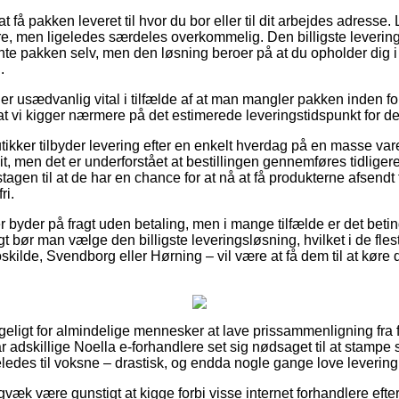
 få pakken leveret til hvor du bor eller til dit arbejdes adresse.
, men ligeledes særdeles overkommelig. Den billigste leverings
ente pakken selv, men den løsning beroer på at du opholder dig i 
.
er usædvanlig vital i tilfælde af at man mangler pakken inden for
t at vi kigger nærmere på det estimerede leveringstidspunkt for de
tikker tilbyder levering efter en enkelt hverdag på en masse var
t, men det er underforstået at bestillingen gennemføres tidligere
gen til at de har en chance for at nå at få produkterne afsendt
ri.
er byder på fragt uden betaling, men i mange tilfælde er det beti
rigt bør man vælge den billigste leveringsløsning, hvilket i de fle
skilde, Svendborg eller Hørning – vil være at få dem til at køre d
ngeligt for almindelige mennesker at lave prissammenligning fra f
ar adskillige Noella e-forhandlere set sig nødsaget til at stamp
ligeledes til voksne – drastisk, og endda nogle gange love leveri
gvæk være gunstigt at kigge forbi visse internet forhandlere eft