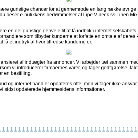
gulære gunstige chancer for at gennemrode en lang række øvri
t du beser e-butikkens bedømmelser af Lipe V-neck ss Linen Mix A
e en del gunstige genveje til at få indblik i internet selskabets
orhandlere som tilbyder kunderne at forfatte en omtale af deres 
 at få et indtryk af hvor tilfredse kunderne er.
ansieret af indtægter fra annoncer. Vi arbejder tæt sammen 
ersom vi introducerer firmaernes varer, og tager godtgørelse ifa
 en bestilling.
ud og internet handler opdateres ofte, men vi tager ikke ansvar fo
t vi sidst opdaterede hjemmesidens informationer.
1
1
1
1
1
1
1
1
1
1
1
1
1
1
1
1
1
1
1
1
1
1
1
1
1
1
1
1
1
1
1
1
1
1
1