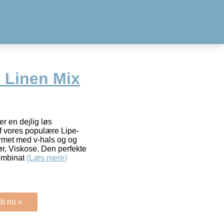
 Linen Mix
er en dejlig løs
af vores populære Lipe-
ormet med v-hals og og
Hør, Viskose. Den perfekte
kombinat
(Læs mere)
b nu »