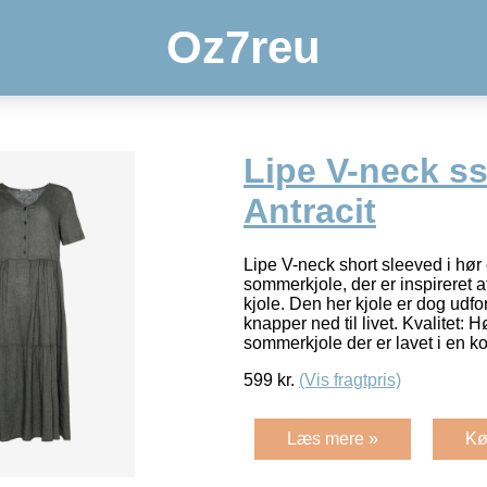
Oz7reu
Lipe V-neck ss
Antracit
Lipe V-neck short sleeved i hør 
sommerkjole, der er inspireret 
kjole. Den her kjole er dog udf
knapper ned til livet. Kvalitet: 
sommerkjole der er lavet i en 
599
kr.
(Vis fragtpris)
Læs mere »
Kø