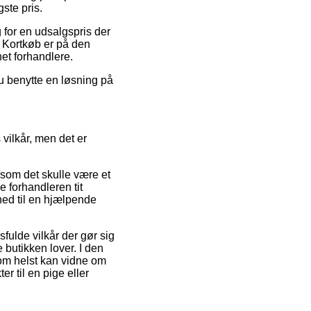
gste pris.
g for en udsalgspris der
. Kortkøb er på den
et forhandlere.
du benytte en løsning på
vilkår, men det er
som det skulle være et
 forhandleren tit
ghed til en hjælpende
ulde vilkår der gør sig
 butikken lover. I den
 som helst kan vidne om
r til en pige eller