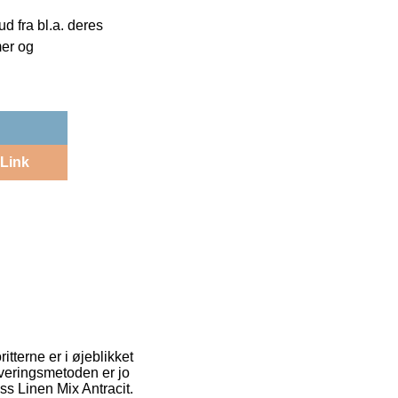
 fra bl.a. deres
mer og
Link
itterne er i øjeblikket
everingsmetoden er jo
ss Linen Mix Antracit.