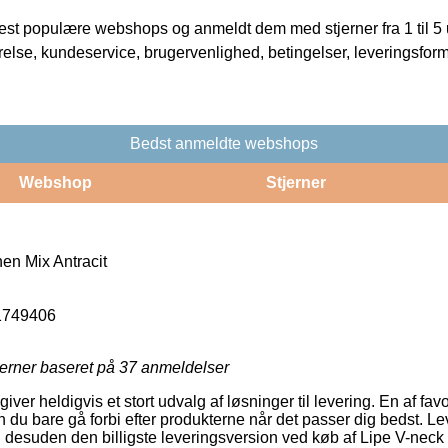
t populære webshops og anmeldt dem med stjerner fra 1 til 5 ud
rrelse, kundeservice, brugervenlighed, betingelser, leveringsfor
Bedst anmeldte webshops
Webshop
Stjerner
en Mix Antracit
1749406
jerner baseret på
37
anmeldelser
iver heldigvis et stort udvalg af løsninger til levering. En af favor
du bare gå forbi efter produkterne når det passer dig bedst. L
n desuden den billigste leveringsversion ved køb af Lipe V-neck 