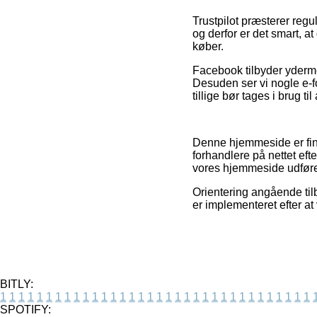
Trustpilot præsterer re
og derfor er det smart, a
køber.
Facebook tilbyder ydermer
Desuden ser vi nogle e-f
tillige bør tages i brug til
Denne hjemmeside er fin
forhandlere på nettet eft
vores hjemmeside udfører
Orientering angående tilb
er implementeret efter a
BITLY:
1
1
1
1
1
1
1
1
1
1
1
1
1
1
1
1
1
1
1
1
1
1
1
1
1
1
1
1
1
1
1
1
1
1
SPOTIFY: