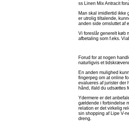
ss Linen Mix Antracit foru
Man skal imidlertid ikke 
er utrolig tiltalende, ku
anden side omsluttet af 
Vi foreslår generelt køb 
afbetaling som f.eks. ViaB
Forud for at nogen handl
naturligvis et tidskræven
En anden mulighed kunne 
fingerpeg om at online fo
evalueres af jurister der
hånd, ifald du udsættes f
Ydermere er det anbefale
gældende i forbindelse me
relation er det virkelig 
sin shopping af Lipe V-ne
dreng.