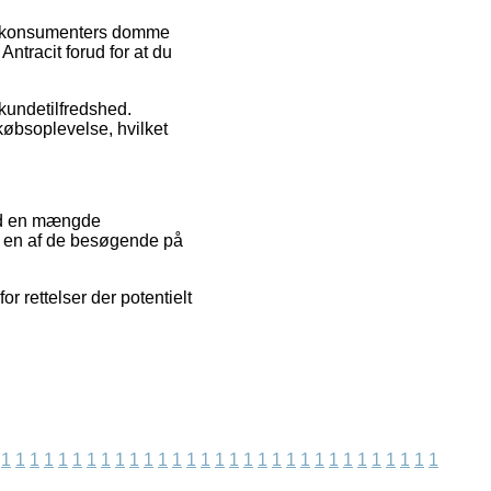
ge konsumenters domme
ntracit forud for at du
 kundetilfredshed.
købsoplevelse, hvilket
med en mængde
ld en af de besøgende på
r rettelser der potentielt
1
1
1
1
1
1
1
1
1
1
1
1
1
1
1
1
1
1
1
1
1
1
1
1
1
1
1
1
1
1
1