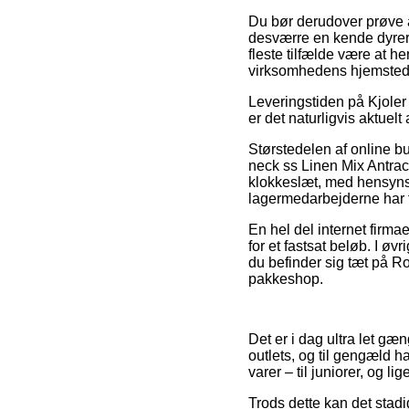
Du bør derudover prøve at
desværre en kende dyrere
fleste tilfælde være at h
virksomhedens hjemsted
Leveringstiden på Kjoler 
er det naturligvis aktuel
Størstedelen af online bu
neck ss Linen Mix Antraci
klokkeslæt, med hensynsta
lagermedarbejderne har f
En hel del internet firma
for et fastsat beløb. I øv
du befinder sig tæt på Ro
pakkeshop.
Det er i dag ultra let gæ
outlets, og til gengæld h
varer – til juniorer, og 
Trods dette kan det stadi