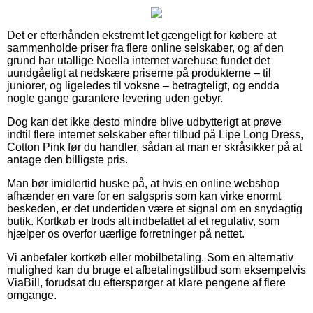
Det er efterhånden ekstremt let gængeligt for købere at
sammenholde priser fra flere online selskaber, og af den
grund har utallige Noella internet varehuse fundet det
uundgåeligt at nedskære priserne på produkterne – til
juniorer, og ligeledes til voksne – betragteligt, og endda
nogle gange garantere levering uden gebyr.
Dog kan det ikke desto mindre blive udbytterigt at prøve
indtil flere internet selskaber efter tilbud på Lipe Long Dress,
Cotton Pink før du handler, sådan at man er skråsikker på at
antage den billigste pris.
Man bør imidlertid huske på, at hvis en online webshop
afhænder en vare for en salgspris som kan virke enormt
beskeden, er det undertiden være et signal om en snydagtig
butik. Kortkøb er trods alt indbefattet af et regulativ, som
hjælper os overfor uærlige forretninger på nettet.
Vi anbefaler kortkøb eller mobilbetaling. Som en alternativ
mulighed kan du bruge et afbetalingstilbud som eksempelvis
ViaBill, forudsat du efterspørger at klare pengene af flere
omgange.