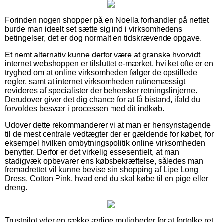
Forinden nogen shopper på en Noella forhandler på nettet
burde man ideelt set sætte sig ind i virksomhedens
betingelser, det er dog normalt en tidskrævende opgave.
Et nemt alternativ kunne derfor være at granske hvorvidt
internet webshoppen er tilsluttet e-mærket, hvilket ofte er en
tryghed om at online virksomheden følger de opstillede
regler, samt at internet virksomheden rutinemæssigt
revideres af specialister der behersker retningslinjerne.
Derudover giver det dig chance for at få bistand, ifald du
forvoldes besvær i processen med dit indkøb.
Udover dette rekommanderer vi at man er hensynstagende
til de mest centrale vedtægter der er gældende for købet, for
eksempel hvilken ombytningspolitik online virksomheden
benytter. Derfor er det virkelig essesentielt, at man
stadigvæk opbevarer ens købsbekræftelse, således man
fremadrettet vil kunne bevise sin shopping af Lipe Long
Dress, Cotton Pink, hvad end du skal købe til en pige eller
dreng.
Trustpilot yder en række ærlige muligheder for at fortolke ret