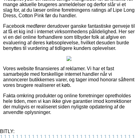
mange aktuelle brugeres anmeldelser og derfor slår vi et
slag for, at du læser online forretningens ratings af Lipe Long
Dress, Cotton Pink før du handler.
Facebook medfører derudover ganske fantastiske genveje til
at få et kig ind i internet virksomhedens pålidelighed. Her ser
vi en del online forhandlere som tilbyder folk at afgive en
evaluering af deres købsoplevelse, hvilket desuden burde
benyttes til vurdering af tidligere kunders oplevelser.
Vores website finansieres af reklamer. Vi har et fast
samarbejde med forskellige internet handler når vi
annoncerer butikkernes varer, og tager imod honorar såfremt
vores brugere realiserer et køb.
Fakta omkring produkter og online forretninger opretholdes
hele tiden, men vi kan ikke give garantier imod korrektioner
der muligvis er realiseret siden nyligste opdatering af de
anvendte oplysninger.
BITLY:
1
1
1
1
1
1
1
1
1
1
1
1
1
1
1
1
1
1
1
1
1
1
1
1
1
1
1
1
1
1
1
1
1
1