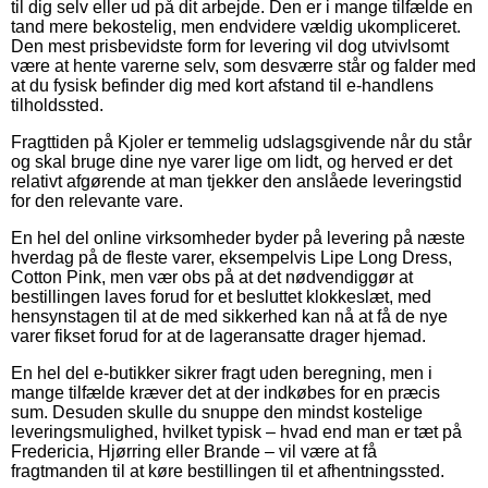
til dig selv eller ud på dit arbejde. Den er i mange tilfælde en
tand mere bekostelig, men endvidere vældig ukompliceret.
Den mest prisbevidste form for levering vil dog utvivlsomt
være at hente varerne selv, som desværre står og falder med
at du fysisk befinder dig med kort afstand til e-handlens
tilholdssted.
Fragttiden på Kjoler er temmelig udslagsgivende når du står
og skal bruge dine nye varer lige om lidt, og herved er det
relativt afgørende at man tjekker den anslåede leveringstid
for den relevante vare.
En hel del online virksomheder byder på levering på næste
hverdag på de fleste varer, eksempelvis Lipe Long Dress,
Cotton Pink, men vær obs på at det nødvendiggør at
bestillingen laves forud for et besluttet klokkeslæt, med
hensynstagen til at de med sikkerhed kan nå at få de nye
varer fikset forud for at de lageransatte drager hjemad.
En hel del e-butikker sikrer fragt uden beregning, men i
mange tilfælde kræver det at der indkøbes for en præcis
sum. Desuden skulle du snuppe den mindst kostelige
leveringsmulighed, hvilket typisk – hvad end man er tæt på
Fredericia, Hjørring eller Brande – vil være at få
fragtmanden til at køre bestillingen til et afhentningssted.