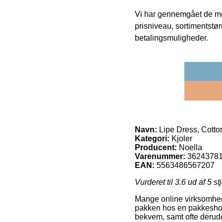
Vi har gennemgået de mes
prisniveau, sortimentstø
betalingsmuligheder.
Navn:
Lipe Dress, Cotto
Kategori:
Kjoler
Producent:
Noella
Varenummer:
3624378
EAN:
5563486567207
Vurderet til
3.6
ud af 5 st
Mange online virksomheder
pakken hos en pakkeshop,
bekvem, samt ofte derudo