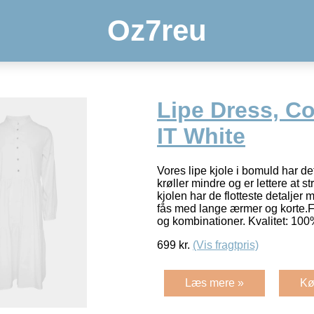
Oz7reu
Lipe Dress, Co
IT White
Vores lipe kjole i bomuld har de
krøller mindre og er lettere at s
kjolen har de flotteste detalje
fås med lange ærmer og korte.Få
og kombinationer. Kvalitet: 10
699
kr.
(Vis fragtpris)
Læs mere »
Kø