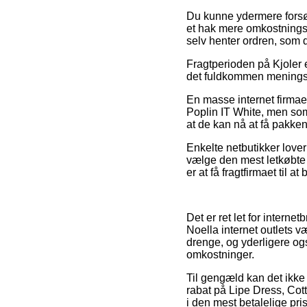
Du kunne ydermere forsøge
et hak mere omkostningsfu
selv henter ordren, som 
Fragtperioden på Kjoler e
det fuldkommen meningsfu
En masse internet firmae
Poplin IT White, men som 
at de kan nå at få pakken 
Enkelte netbutikker lover
vælge den mest letkøbte 
er at få fragtfirmaet til at
Det er ret let for intern
Noella internet outlets v
drenge, og yderligere og
omkostninger.
Til gengæld kan det ikke d
rabat på Lipe Dress, Cott
i den mest betalelige pris