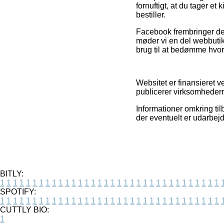
fornuftigt, at du tager e
bestiller.
Facebook frembringer der
møder vi en del webbutik
brug til at bedømme hvor
Websitet er finansieret v
publicerer virksomhedern
Informationer omkring til
der eventuelt er udarbej
BITLY:
1
1
1
1
1
1
1
1
1
1
1
1
1
1
1
1
1
1
1
1
1
1
1
1
1
1
1
1
1
1
1
1
1
1
SPOTIFY:
1
1
1
1
1
1
1
1
1
1
1
1
1
1
1
1
1
1
1
1
1
1
1
1
1
1
1
1
1
1
1
1
1
1
CUTTLY BIO:
1