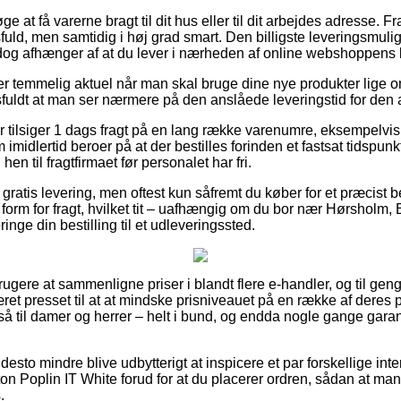
 at få varerne bragt til dit hus eller til dit arbejdes adresse. 
ld, men samtidig i høj grad smart. Den billigste leveringsmulig
dog afhænger af at du lever i nærheden af online webshoppens 
r temmelig aktuel når man skal bruge dine nye produkter lige om
ldt at man ser nærmere på den anslåede leveringstid for den a
r tilsiger 1 dags fragt på en lang række varenumre, eksempelvis
imidlertid beroer på at der bestilles forinden et fastsat tidspun
hen til fragtfirmaet før personalet har fri.
 gratis levering, men oftest kun såfremt du køber for et præcist b
form for fragt, hvilket tit – uafhængig om du bor nær Hørsholm, 
 bringe din bestilling til et udleveringssted.
etbrugere at sammenligne priser i blandt flere e-handler, og til ge
æret presset til at at mindske prisniveauet på en række af deres p
så til damer og herrer – helt i bund, og endda nogle gange gara
esto mindre blive udbytterigt at inspicere et par forskellige inte
on Poplin IT White forud for at du placerer ordren, sådan at man e
.