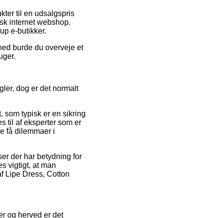
kter til en udsalgspris
isk internet webshop.
up e-butikker.
ghed burde du overveje et
uger.
ler, dog er det normalt
, som typisk er en sikring
s til af eksperter som er
le få dilemmaer i
er der har betydning for
s vigtigt, at man
af Lipe Dress, Cotton
er og herved er det