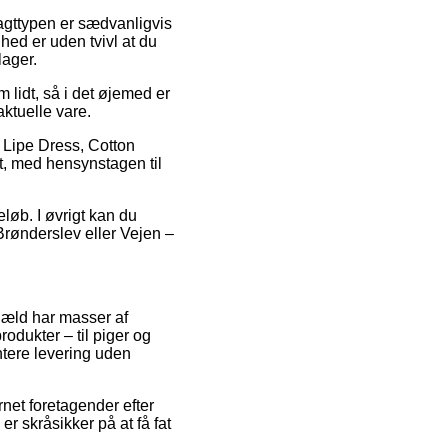
Fragttypen er sædvanligvis
hed er uden tvivl at du
lager.
 lidt, så i det øjemed er
ktuelle vare.
 Lipe Dress, Cotton
kt, med hensynstagen til
eløb. I øvrigt kan du
Brønderslev eller Vejen –
ngæld har masser af
rodukter – til piger og
ntere levering uden
rnet foretagender efter
r skråsikker på at få fat