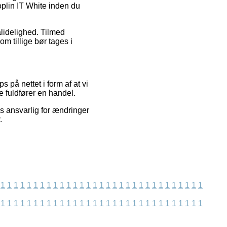
oplin IT White inden du
ålidelighed. Tilmed
m tillige bør tages i
på nettet i form af at vi
 fuldfører en handel.
es ansvarlig for ændringer
.
1
1
1
1
1
1
1
1
1
1
1
1
1
1
1
1
1
1
1
1
1
1
1
1
1
1
1
1
1
1
1
1
1
1
1
1
1
1
1
1
1
1
1
1
1
1
1
1
1
1
1
1
1
1
1
1
1
1
1
1
1
1