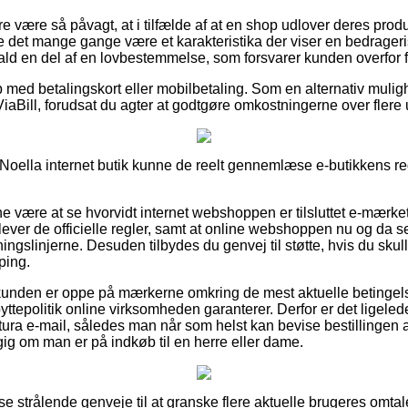
 være så påvagt, at i tilfælde af at en shop udlover deres produ
rde det mange gange være et karakteristika der viser en bedrager
 fald en del af en lovbestemmelse, som forsvarer kunden overfor f
b med betalingskort eller mobilbetaling. Som en alternativ muli
iaBill, forudsat du agter at godtgøre omkostningerne over flere 
 Noella internet butik kunne de reelt gennemlæse e-butikkens reg
nne være at se hvorvidt internet webshoppen er tilsluttet e-mærket
rlever de officielle regler, samt at online webshoppen nu og da se
gslinjerne. Desuden tilbydes du genvej til støtte, hvis du skul
ping.
 kunden er oppe på mærkerne omkring de mest aktuelle betingels
yttepolitik online virksomheden garanterer. Derfor er det ligelede
tura e-mail, således man når som helst kan bevise bestillingen 
ig om man er på indkøb til en herre eller dame.
sse strålende genveje til at granske flere aktuelle brugeres omtal