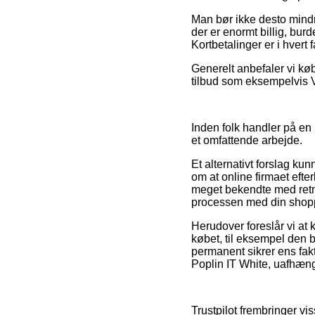
Man bør ikke desto mindre
der er enormt billig, bu
Kortbetalinger er i hvert
Generelt anbefaler vi kø
tilbud som eksempelvis V
Inden folk handler på en
et omfattende arbejde.
Et alternativt forslag ku
om at online firmaet efte
meget bekendte med retnin
processen med din shop
Herudover foreslår vi at
købet, til eksempel den b
permanent sikrer ens fak
Poplin IT White, uafhæng
Trustpilot frembringer vi