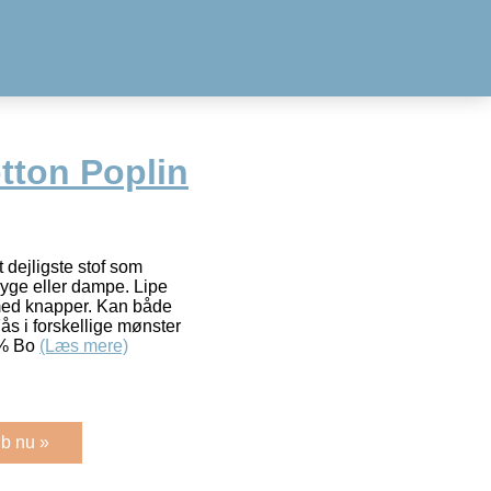
tton Poplin
t dejligste stof som
tryge eller dampe. Lipe
r med knapper. Kan både
s i forskellige mønster
0% Bo
(Læs mere)
b nu »