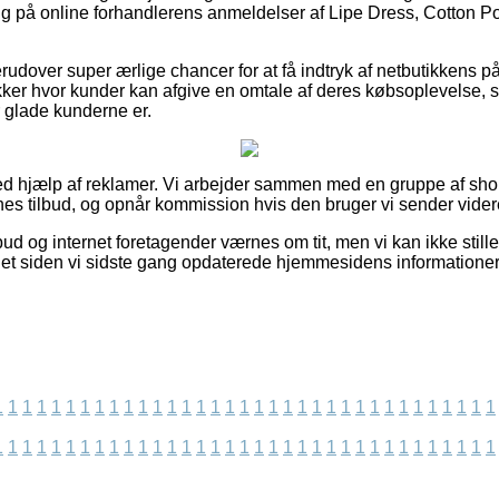
t kig på online forhandlerens anmeldelser af Lipe Dress, Cotton P
udover super ærlige chancer for at få indtryk af netbutikkens p
ker hvor kunder kan afgive en omtale af deres købsoplevelse, so
 glade kunderne er.
ed hjælp af reklamer. Vi arbejder sammen med en gruppe af shops 
es tilbud, og opnår kommission hvis den bruger vi sender videre
bud og internet foretagender værnes om tit, men vi kan ikke still
det siden vi sidste gang opdaterede hjemmesidens informationer
1
1
1
1
1
1
1
1
1
1
1
1
1
1
1
1
1
1
1
1
1
1
1
1
1
1
1
1
1
1
1
1
1
1
1
1
1
1
1
1
1
1
1
1
1
1
1
1
1
1
1
1
1
1
1
1
1
1
1
1
1
1
1
1
1
1
1
1
1
1