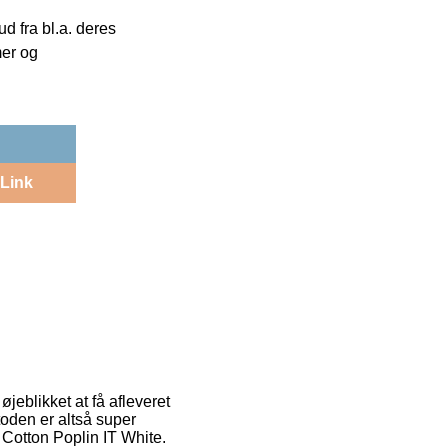
 fra bl.a. deres
mer og
Link
jeblikket at få afleveret
oden er altså super
 Cotton Poplin IT White.