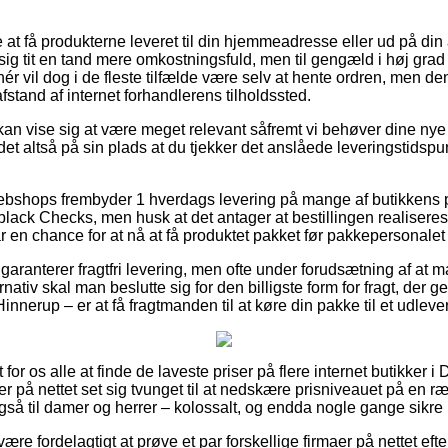
at få produkterne leveret til din hjemmeadresse eller ud på din
ig tit en tand mere omkostningsfuld, men til gengæld i høj grad
nér vil dog i de fleste tilfælde være selv at hente ordren, men d
 afstand af internet forhandlerens tilholdssted.
kan vise sig at være meget relevant såfremt vi behøver dine nye 
r det altså på sin plads at du tjekker det anslåede leveringstid
webshops frembyder 1 hverdags levering på mange af butikkens 
ack Checks, men husk at det antager at bestillingen realiseres 
r en chance for at nå at få produktet pakket før pakkepersonalet få
s garanterer fragtfri levering, men ofte under forudsætning af at ma
rnativ skal man beslutte sig for den billigste form for fragt, der
Hinnerup – er at få fragtmanden til at køre din pakke til et udleve
lt for os alle at finde de laveste priser på flere internet butikker 
r på nettet set sig tvunget til at nedskære prisniveauet på en r
også til damer og herrer – kolossalt, og endda nogle gange sikre
være fordelagtigt at prøve et par forskellige firmaer på nettet eft