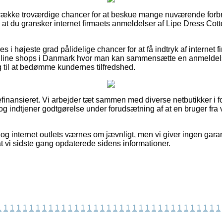
n række troværdige chancer for at beskue mange nuværende forb
 at du gransker internet firmaets anmeldelser af Lipe Dress Co
s i højeste grad pålidelige chancer for at få indtryk af internet f
online shops i Danmark hvor man kan sammensætte en anmeldels
 til at bedømme kundernes tilfredshed.
finansieret. Vi arbejder tæt sammen med diverse netbutikker i f
g indtjener godtgørelse under forudsætning af at en bruger fra v
og internet outlets værnes om jævnligt, men vi giver ingen garan
t vi sidste gang opdaterede sidens informationer.
1
1
1
1
1
1
1
1
1
1
1
1
1
1
1
1
1
1
1
1
1
1
1
1
1
1
1
1
1
1
1
1
1
1
1