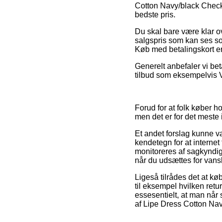
Cotton Navy/black Checks 
bedste pris.
Du skal bare være klar ov
salgspris som kan ses s
Køb med betalingskort er
Generelt anbefaler vi bet
tilbud som eksempelvis V
Forud for at folk køber 
men det er for det mest
Et andet forslag kunne v
kendetegn for at internet
monitoreres af sagkyndig
når du udsættes for vans
Ligeså tilrådes det at kø
til eksempel hvilken ret
essesentielt, at man når
af Lipe Dress Cotton Nav