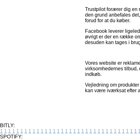
Trustpilot forærer dig e
den grund anbefales det,
forud for at du køber.
Facebook leverer ligelede
øvrigt er der en række 
desuden kan tages i brug
Vores website er reklame
virksomhedernes tilbud, o
indkøb.
Vejledning om produkter 
kan være iværksat efter a
BITLY:
1
1
1
1
1
1
1
1
1
1
1
1
1
1
1
1
1
1
1
1
1
1
1
1
1
1
1
1
1
1
1
1
1
1
SPOTIFY: