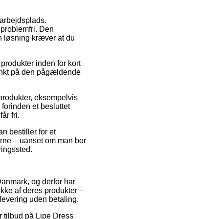
 arbejdsplads.
 problemfri. Den
en løsning kræver at du
produkter inden for kort
spunkt på den pågældende
produkter, eksempelvis
forinden et besluttet
r fri.
n bestiller for et
 gerne – uanset om man bor
ringssted.
i Danmark, og derfor har
ække af deres produkter –
 levering uden betaling.
er tilbud på Lipe Dress