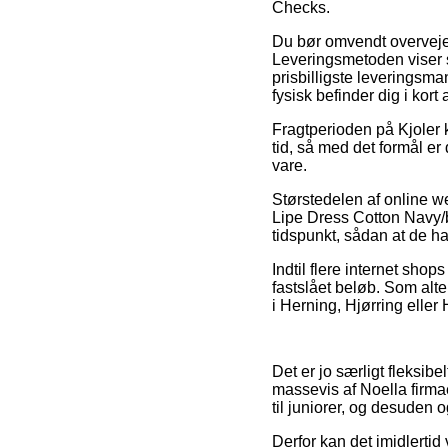
Checks.
Du bør omvendt overveje 
Leveringsmetoden viser s
prisbilligste leveringsma
fysisk befinder dig i kort
Fragtperioden på Kjoler 
tid, så med det formål e
vare.
Størstedelen af online 
Lipe Dress Cotton Navy/bl
tidspunkt, sådan at de ha
Indtil flere internet shop
fastslået beløb. Som alte
i Herning, Hjørring eller 
Det er jo særligt fleksibe
massevis af Noella firmae
til juniorer, og desuden 
Derfor kan det imidlertid 