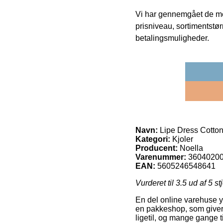
Vi har gennemgået de mes
prisniveau, sortimentstø
betalingsmuligheder.
Navn:
Lipe Dress Cotto
Kategori:
Kjoler
Producent:
Noella
Varenummer:
3604020
EAN:
5605246548641
Vurderet til
3.5
ud af 5 st
En del online varehuse yde
en pakkeshop, som giver 
ligetil, og mange gange t