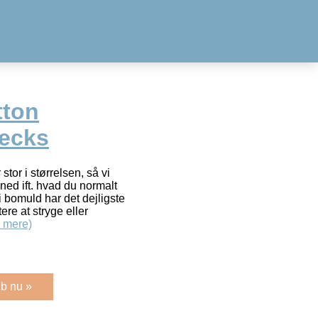
tton
hecks
tor i størrelsen, så vi
 ned ift. hvad du normalt
 i bomuld har det dejligste
ere at stryge eller
 mere)
b nu »