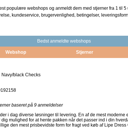
t populære webshops og anmeldt dem med stjerner fra 1 til 5 ud
rrelse, kundeservice, brugervenlighed, betingelser, leveringsfor
Bedst anmeldte webshops
Webshop
Stjerner
n Navy/black Checks
0192158
jerner baseret på
9
anmeldelser
r i dag diverse løsninger til levering. En af de mest moderne er p
dig mulighed for at hente pakken når det passer ind i din hverd
illige den mest prisbevidste form for fragt ved køb af Lipe Dres