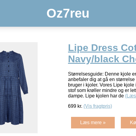
Oz7reu
Lipe Dress Co
Navy/black C
Størrelsesguide: Denne kjole er s
anbefaler dig at gå en størrelse
bruger i kjoler. Vores Lipe kjole
stof som krøller mindre og er lett
dampe. Lipe kjolen har de
(Læs
699
kr.
(Vis fragtpris)
Læs mere »
Kø