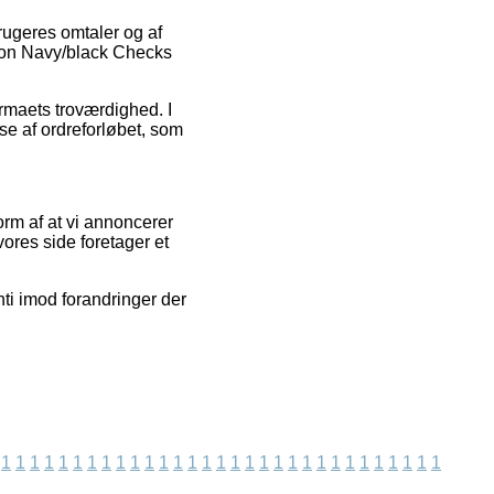
rugeres omtaler og af
tton Navy/black Checks
irmaets troværdighed. I
e af ordreforløbet, som
orm af at vi annoncerer
ores side foretager et
ti imod forandringer der
1
1
1
1
1
1
1
1
1
1
1
1
1
1
1
1
1
1
1
1
1
1
1
1
1
1
1
1
1
1
1