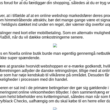
forud for at du færdiggør din shopping, således at du er tryg v
er, at i tilfælde af at en online webshop markedsfører deres produ
om himmelråbende attraktiv, bør det mange gange være et signa
 heldigvis dækket ind under en regel, der værner dig overfor uo
alinger med kort eller mobilbetaling. Som en alternativ mulighe
iaBill, når du vil dække omkostningerne senere.
hos en Noella online butik burde man egentlig gennemgå netbutikk
e ikke super spændende.
ære at granske hvorvidt webshoppen er e-mærke godkendt, hvilk
 forretningen adlyder de danske retningslinjer, tillige med at o
e som har nøje kendskab til vilkårene på området. Desuden får d
keligheder i processen med din handel.
beren er sat ind i de primære betingelser der gør sig gældende i
urneringsret online virksomheden tilbyder. I den sammenhæng er 
 som helst bibeholder ens kvitteringsmail, således man når som
y/black Checks, uafhængig om du skal købe til en herre eller d