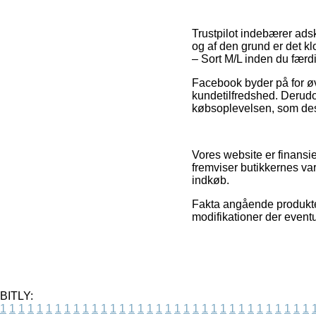
Trustpilot indebærer adsk
og af den grund er det k
– Sort M/L inden du færd
Facebook byder på for øv
kundetilfredshed. Derudo
købsoplevelsen, som desud
Vores website er finansie
fremviser butikkernes var
indkøb.
Fakta angående produkter
modifikationer der eventu
BITLY:
1
1
1
1
1
1
1
1
1
1
1
1
1
1
1
1
1
1
1
1
1
1
1
1
1
1
1
1
1
1
1
1
1
1