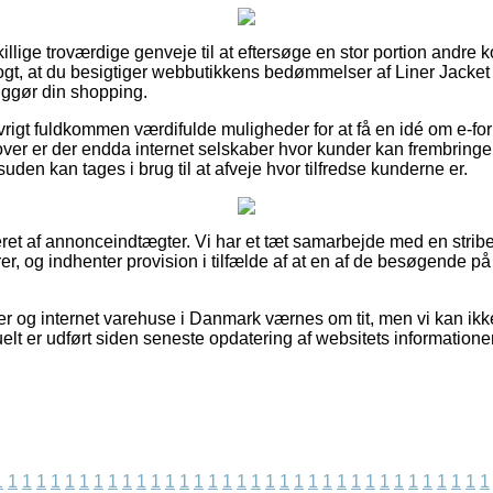
illige troværdige genveje til at eftersøge en stor portion andre
logt, at du besigtiger webbutikkens bedømmelser af Liner Jacke
iggør din shopping.
rigt fuldkommen værdifulde muligheder for at få en idé om e-fo
ver er der endda internet selskaber hvor kunder kan frembringe
en kan tages i brug til at afveje hvor tilfredse kunderne er.
ret af annonceindtægter. Vi har et tæt samarbejde med en stribe 
er, og indhenter provision i tilfælde af at en af de besøgende på
 og internet varehuse i Danmark værnes om tit, men vi kan ikke 
elt er udført siden seneste opdatering af websitets informationer
1
1
1
1
1
1
1
1
1
1
1
1
1
1
1
1
1
1
1
1
1
1
1
1
1
1
1
1
1
1
1
1
1
1
1