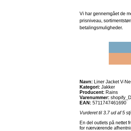
Vi har gennemgået de mes
prisniveau, sortimentstø
betalingsmuligheder.
Navn:
Liner Jacket V-Ne
Kategori:
Jakker
Producent:
Rains
Varenummer:
shopify
EAN:
5711747461690
Vurderet til
3.7
ud af 5 st
En del outlets på nettet 
for nærværende afhentning