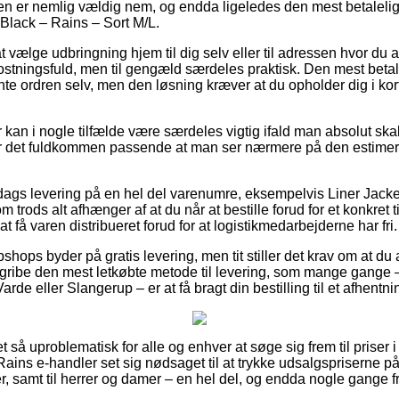
en er nemlig vældig nem, og endda ligeledes den mest betaleli
 Black – Rains – Sort M/L.
 vælge udbringning hjem til dig selv eller til adressen hvor du 
ostningsfuld, men til gengæld særdeles praktisk. Den mest betale
ente ordren selv, men den løsning kræver at du opholder dig i kor
 kan i nogle tilfælde være særdeles vigtig ifald man absolut ska
er det fuldkommen passende at man ser nærmere på den estimere
 dags levering på en hel del varenumre, eksempelvis Liner Jack
 trods alt afhænger af at du når at bestille forud for et konkret 
t få varen distribueret forud for at logistikmedarbejderne har fri.
hops byder på gratis levering, men tit stiller det krav om at du 
gribe den mest letkøbte metode til levering, som mange gange 
rde eller Slangerup – er at få bragt din bestilling til et afhentni
et så uproblematisk for alle og enhver at søge sig frem til priser 
e Rains e-handler set sig nødsaget til at trykke udsalgspriserne p
orer, samt til herrer og damer – en hel del, og endda nogle gange