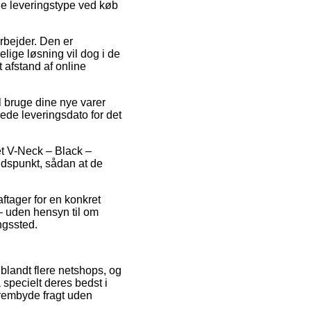
ge leveringstype ved køb
arbejder. Den er
lige løsning vil dog i de
t afstand af online
l bruge dine nye varer
de leveringsdato for det
et V-Neck – Black –
tidspunkt, sådan at de
aftager for en konkret
– uden hensyn til om
ngssted.
i blandt flere netshops, og
å specielt deres bedst i
 frembyde fragt uden