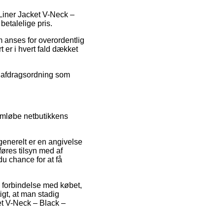
 Liner Jacket V-Neck –
betalelige pris.
 anses for overordentlig
 er i hvert fald dækket
en afdragsordning som
nemløbe netbutikkens
generelt er en angivelse
føres tilsyn med af
 chance for at få
 forbindelse med købet,
igt, at man stadig
et V-Neck – Black –