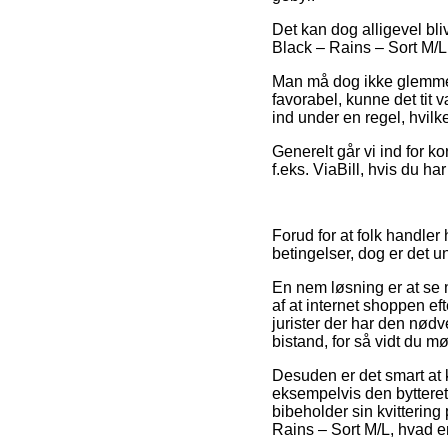
Det kan dog alligevel bli
Black – Rains – Sort M/L 
Man må dog ikke glemme, 
favorabel, kunne det tit 
ind under en regel, hvil
Generelt går vi ind for k
f.eks. ViaBill, hvis du ha
Forud for at folk handle
betingelser, dog er det u
En nem løsning er at se 
af at internet shoppen ef
jurister der har den nø
bistand, for så vidt du 
Desuden er det smart at 
eksempelvis den bytteret 
bibeholder sin kvittering
Rains – Sort M/L, hvad end