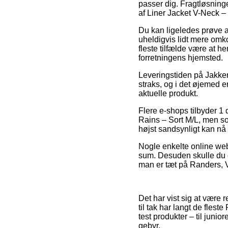
passer dig. Fragtløsning
af Liner Jacket V-Neck –
Du kan ligeledes prøve at
uheldigvis lidt mere omk
fleste tilfælde være at h
forretningens hjemsted.
Leveringstiden på Jakker
straks, og i det øjemed 
aktuelle produkt.
Flere e-shops tilbyder 1
Rains – Sort M/L, men som
højst sandsynligt kan nå a
Nogle enkelte online webs
sum. Desuden skulle du 
man er tæt på Randers, Va
Det har vist sig at være r
til tak har langt de flest
test produkter – til juni
gebyr.