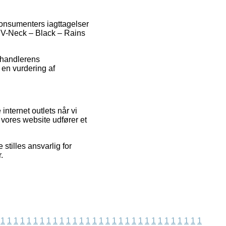
 konsumenters iagttagelser
t V-Neck – Black – Rains
rhandlerens
 en vurdering af
internet outlets når vi
 vores website udfører et
stilles ansvarlig for
.
1
1
1
1
1
1
1
1
1
1
1
1
1
1
1
1
1
1
1
1
1
1
1
1
1
1
1
1
1
1
1