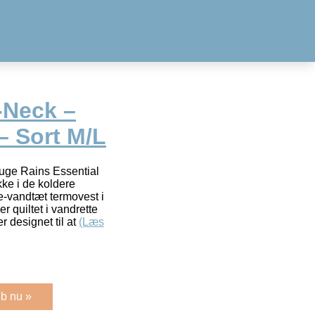
-Neck –
– Sort M/L
bruge Rains Essential
ke i de koldere
e-vandtæt termovest i
r quiltet i vandrette
r designet til at
(Læs
b nu »