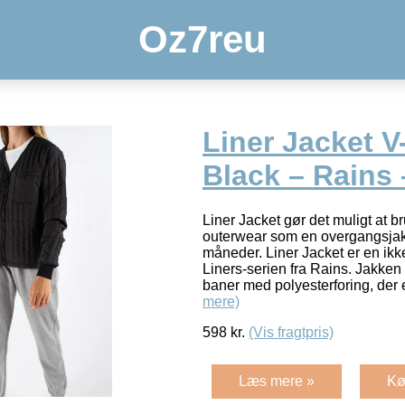
Oz7reu
Liner Jacket V
Black – Rains 
Liner Jacket gør det muligt at 
outerwear som en overgangsjak
måneder. Liner Jacket er en ikk
Liners-serien fra Rains. Jakken e
baner med polyesterforing, der e
mere)
598
kr.
(Vis fragtpris)
Læs mere »
Kø