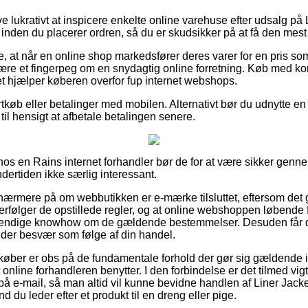
ve lukrativt at inspicere enkelte online varehuse efter udsalg på
inden du placerer ordren, så du er skudsikker på at få den mest 
at når en online shop markedsfører deres varer for en pris som
være et fingerpeg om en snydagtig online forretning. Køb med kort
ket hjælper køberen overfor fup internet webshops.
ortkøb eller betalinger med mobilen. Alternativt bør du udnytte 
r til hensigt at afbetale betalingen senere.
r hos en Rains internet forhandler bør de for at være sikker gen
ndertiden ikke særlig interessant.
nærmere på om webbutikken er e-mærke tilsluttet, eftersom det 
terfølger de opstillede regler, og at online webshoppen løbende 
dvendige knowhow om de gældende bestemmelser. Desuden får du
møder besvær som følge af din handel.
køber er obs på de fundamentale forhold der gør sig gældende i
online forhandleren benytter. I den forbindelse er det tilmed vigt
 på e-mail, så man altid vil kunne bevidne handlen af Liner Jack
 du leder efter et produkt til en dreng eller pige.