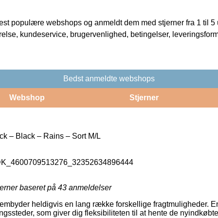
t populære webshops og anmeldt dem med stjerner fra 1 til 5 ud
rrelse, kundeservice, brugervenlighed, betingelser, leveringsfor
Bedst anmeldte webshops
Webshop
Stjerner
ck – Black – Rains – Sort M/L
_DK_4600709513276_32352634896444
jerner baseret på
43
anmeldelser
frembyder heldigvis en lang række forskellige fragtmuligheder. E
ssteder, som giver dig fleksibiliteten til at hente de nyindkøbte