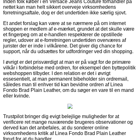
Inden folk køber i en Versace Jeans Couture forhandler på
nettet kan man helt sikkert overveje virksomhedens
forretningsaftale, dog er det undertiden ikke særlig sjovt.
Et andet forslag kan være at se nærmere på om internet
shoppen er medlem af e-mærket, grundet at det skulle være
et fingerpeg om at e-handlen respekterer de opstillede
regler, udover at e-forretningen undertiden overværes af
jurister der er inde i vilkårene. Det giver dig chance for
support, når du udsættes for udfordringer ved din shopping.
I øvrigt er det prisværdigt at man er på vagt for de primære
vilkår i forbindelse med ordren, for eksempel den byttepolitik
webshoppen tilbyder. I den relation er det i øvrigt
essesentielt, at man permanent bibeholder sin ordremail,
således man til enhver tid kan bevidne ordren af Linea
Fondo Brad Plain Leather, om du søger en vare til en mand
eller kvinde.
Trustpilot bringer dig evigt belejlige muligheder for at
verificere ret mange nuværende brugeres observationer og
derved kan det anbefales, at du sonderer online
virksomhedens kritik af Linea Fondo Brad Plain Leather
forud for at du handler.