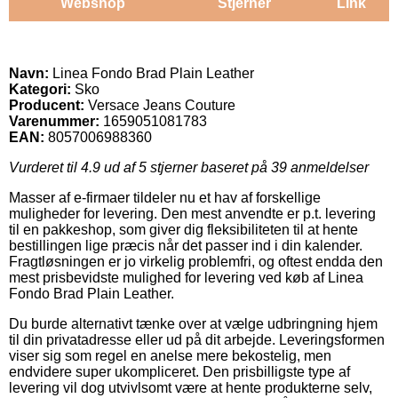
Webshop
Stjerner
Link
Navn:
Linea Fondo Brad Plain Leather
Kategori:
Sko
Producent:
Versace Jeans Couture
Varenummer:
1659051081783
EAN:
8057006988360
Vurderet til
4.9
ud af 5 stjerner baseret på
39
anmeldelser
Masser af e-firmaer tildeler nu et hav af forskellige
muligheder for levering. Den mest anvendte er p.t. levering
til en pakkeshop, som giver dig fleksibiliteten til at hente
bestillingen lige præcis når det passer ind i din kalender.
Fragtløsningen er jo virkelig problemfri, og oftest endda den
mest prisbevidste mulighed for levering ved køb af Linea
Fondo Brad Plain Leather.
Du burde alternativt tænke over at vælge udbringning hjem
til din privatadresse eller ud på dit arbejde. Leveringsformen
viser sig som regel en anelse mere bekostelig, men
endvidere super ukompliceret. Den prisbilligste type af
levering vil dog utvivlsomt være at hente produkterne selv,