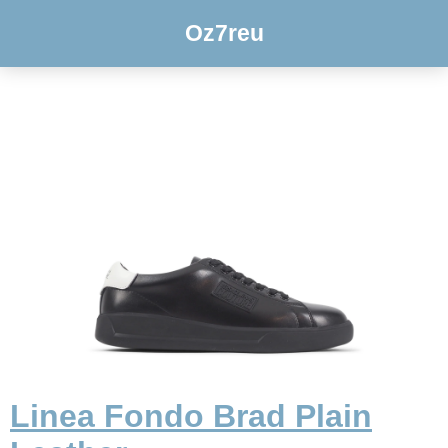
Oz7reu
Linea Fondo Brad Plain