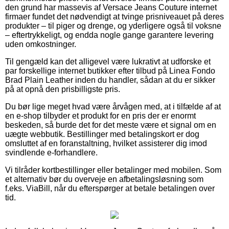
den grund har massevis af Versace Jeans Couture internet
firmaer fundet det nødvendigt at tvinge prisniveauet på deres
produkter – til piger og drenge, og yderligere også til voksne
– eftertrykkeligt, og endda nogle gange garantere levering
uden omkostninger.
Til gengæld kan det alligevel være lukrativt at udforske et
par forskellige internet butikker efter tilbud på Linea Fondo
Brad Plain Leather inden du handler, sådan at du er sikker
på at opnå den prisbilligste pris.
Du bør lige meget hvad være årvågen med, at i tilfælde af at
en e-shop tilbyder et produkt for en pris der er enormt
beskeden, så burde det for det meste være et signal om en
uægte webbutik. Bestillinger med betalingskort er dog
omsluttet af en foranstaltning, hvilket assisterer dig imod
svindlende e-forhandlere.
Vi tilråder kortbestillinger eller betalinger med mobilen. Som
et alternativ bør du overveje en afbetalingsløsning som
f.eks. ViaBill, når du efterspørger at betale betalingen over
tid.