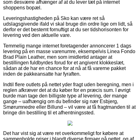
som desværre afhænger af at du lever tæt på internet
shoppens bopæl.
Leveringshastigheden på Sko kan være ret så
udslagsgivende ifald vi skal bruge din ordre lige om lidt, så
derfor er det bestemt fornuftigt at du ser tidshorisonten for
levering ved den aktuelle vare.
Temmelig mange internet foretagender annoncerer 1 dags
levering på en masse varenumre, eksempelvis Linea Fondo
Brad Plain Leather, men som imidlertid antager at
bestillingen fuldbyrdes forud for et angivent klokkeslæt,
sådan at de har en chance for at nå at få varerne pakket
inden de pakkeansatte har fyraften.
Indtil flere outlets på nettet yder fragt uden beregning, men i
reglen afkræver det at du køber for en præcis sum. I øvrigt
burde man tage den billigste type af levering, der mange
gange – uafhængig om du befinder sig nær Esbjerg,
Smørumnedre eller Billund – vil være at få fragtmanden til at
bringe din bestilling til et afhentningssted.
Det har vist sig at være ret overkommeligt for købere at
sammenholde priser i blandt diverse firmaer på nettet, og af