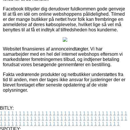
Facebook tilbyder dig derudover fuldkommen gode genveje
til at få en idé om online webshoppens pålidelighed. Tilmed
er der mange butikker på nettet hvor folk kan frembringe en
anmeldelse af deres købsoplevelse, hvilket lige så vel må
benyttes til at få et indtryk af tilfredsheden hos kunderne.
Websitet finansieres af annonceindtægter. Vi har
samarbejder med en hel del internet webshops eftersom vi
markedsfører forretningernes tilbud, og indtjener betaling
forudsat vores besøgende gennemfører en bestilling.
Fakta vedrørende produkter og netbutikker understøttes fra
tid til anden, men der tages ikke ansvar for justeringer der er
blevet foretaget efter seneste opdatering af de viste
oplysninger.
BITLY:
1
1
1
1
1
1
1
1
1
1
1
1
1
1
1
1
1
1
1
1
1
1
1
1
1
1
1
1
1
1
1
1
1
1
1
1
1
1
1
1
1
1
1
1
1
1
1
1
1
1
1
1
1
1
1
1
1
1
1
1
1
1
1
1
1
1
1
1
1
1
1
1
1
1
1
1
1
1
1
1
1
1
1
1
1
1
1
1
1
1
1
1
1
1
1
1
1
1
1
1
SPOTIFY: