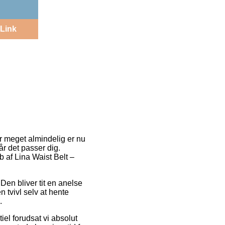
Link
er meget almindelig er nu
år det passer dig.
b af Lina Waist Belt –
 Den bliver tit en anelse
 tvivl selv at hente
.
el forudsat vi absolut