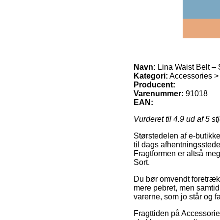
Navn:
Lina Waist Belt – 
Kategori:
Accessories >
Producent:
Varenummer:
91018
EAN:
Vurderet til
4.9
ud af 5 st
Størstedelen af e-butikke
til dags afhentningssteder
Fragtformen er altså mege
Sort.
Du bør omvendt foretrække 
mere pebret, men samtidig
varerne, som jo står og 
Fragttiden på Accessorie