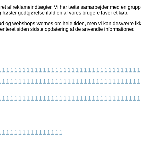
et af reklameindtægter. Vi har tætte samarbejder med en gruppe
g høster godtgørelse ifald en af vores brugere laver et køb.
bud og webshops værnes om hele tiden, men vi kan desværre ik
enteret siden sidste opdatering af de anvendte informationer.
1
1
1
1
1
1
1
1
1
1
1
1
1
1
1
1
1
1
1
1
1
1
1
1
1
1
1
1
1
1
1
1
1
1
1
1
1
1
1
1
1
1
1
1
1
1
1
1
1
1
1
1
1
1
1
1
1
1
1
1
1
1
1
1
1
1
1
1
1
1
1
1
1
1
1
1
1
1
1
1
1
1
1
1
1
1
1
1
1
1
1
1
1
1
1
1
1
1
1
1
1
1
1
1
1
1
1
1
1
1
1
1
1
1
1
1
1
1
1
1
1