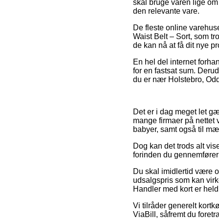
skal bruge varen lige om l
den relevante vare.
De fleste online varehus
Waist Belt – Sort, som tr
de kan nå at få dit nye p
En hel del internet forha
for en fastsat sum. Derud
du er nær Holstebro, Odder
Det er i dag meget let gæn
mange firmaer på nettet v
babyer, samt også til mæ
Dog kan det trods alt vis
forinden du gennemfører d
Du skal imidlertid være 
udsalgspris som kan virke
Handler med kort er heldi
Vi tilråder generelt kort
ViaBill, såfremt du foret