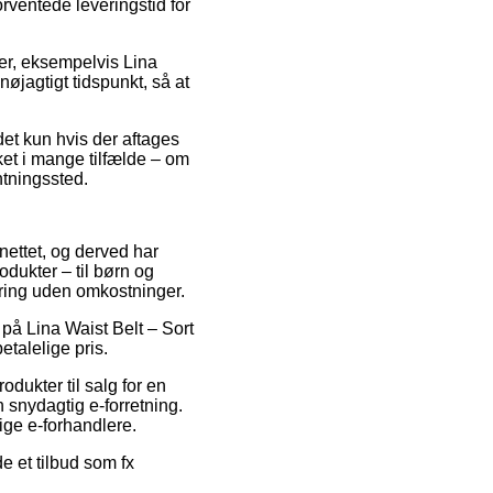
orventede leveringstid for
er, eksempelvis Lina
nøjagtigt tidspunkt, så at
det kun hvis der aftages
ket i mange tilfælde – om
entningssted.
 nettet, og derved har
dukter – til børn og
ring uden omkostninger.
 på Lina Waist Belt – Sort
talelige pris.
dukter til salg for en
 snydagtig e-forretning.
tige e-forhandlere.
e et tilbud som fx