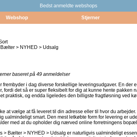
Bedst anmeldte webshops
Webshop
Stjerner
Sort
 Bælter > NYHED > Udsalg
jerner baseret på
49
anmeldelser
r frembyder i dag diverse forskellige leveringsudgaver. En der 
, fordi det så er super fleksibelt for dig at kunne hente pakken n
t praktisk, og endda ligeledes den billigste fragtløsning ved kø
at vælge at få leveret til din adresse eller til hvor du arbejder.
 ualmindeligt smart. Den mest letkøbte form for levering er uden
falder med at du opholder dig nærved online forretningens bopæl
s > Bælter > NYHED > Udsalg er naturligvis ualmindeligt essenti