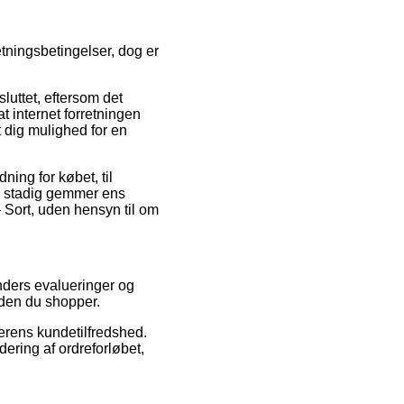
tningsbetingelser, dog er
uttet, eftersom det
at internet forretningen
 dig mulighed for en
ing for købet, til
an stadig gemmer ens
 Sort, uden hensyn til om
unders evalueringer og
nden du shopper.
lerens kundetilfredshed.
ering af ordreforløbet,