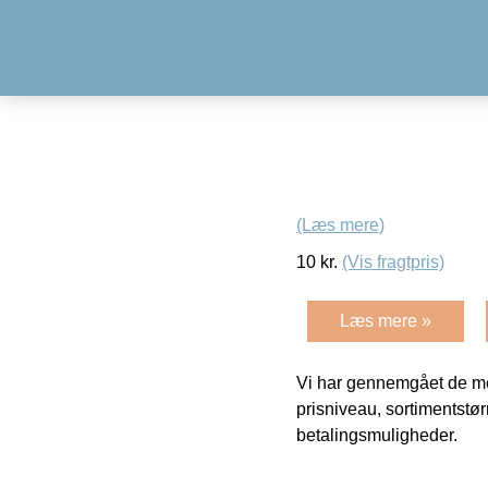
(Læs mere)
10
kr.
(Vis fragtpris)
Læs mere »
Vi har gennemgået de mes
prisniveau, sortimentstø
betalingsmuligheder.