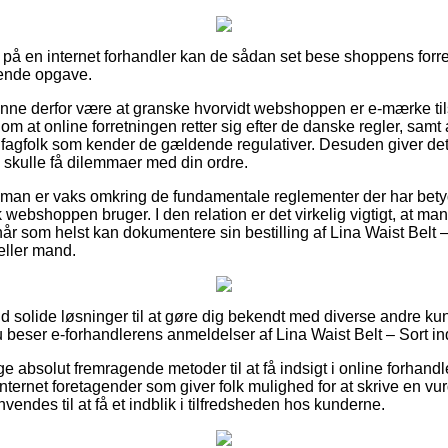
 på en internet forhandler kan de sådan set bese shoppens forre
tende opgave.
nne derfor være at granske hvorvidt webshoppen er e-mærke tilsl
om at online forretningen retter sig efter de danske regler, samt 
 fagfolk som kender de gældende regulativer. Desuden giver det
 skulle få dilemmaer med din ordre.
t man er vaks omkring de fundamentale reglementer der har betydn
 webshoppen bruger. I den relation er det virkelig vigtigt, at m
år som helst kan dokumentere sin bestilling af Lina Waist Belt –
eller mand.
t ud solide løsninger til at gøre dig bekendt med diverse andre k
du beser e-forhandlerens anmeldelser af Lina Waist Belt – Sort i
e absolut fremragende metoder til at få indsigt i online forhand
ernet foretagender som giver folk mulighed for at skrive en vurd
vendes til at få et indblik i tilfredsheden hos kunderne.