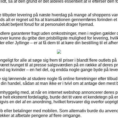
idt, så af den grund er det aldeles essentielt at vi efterser den f
e tilbyder levering på næste hverdag på mange af shoppens var
ods alt er regnet ud fra at transaktionen gennemføres forinden et 
rodukt betjent forud for at personalet drager hjemad.
ndlere garanterer fragt uden omkostninger, men i reglen gælder 
over kunne du gribe den prisbilligste mulighed for levering, hvil
 eller Jyllinge – er at få dem til at køre din bestilling til et afh
geligt for alle at søge sig frem til priser i blandt flere outlets på
æret tvunget til at presse salgsværdien på en række af deres pro
nd og kvinder – en hel del, og endda nogle gange byde på leve
e sig lønnende at studere nogle få online forretninger efter tilbud
in handel, sådan at man ikke er i tvivl om at antage den mest be
omhyggelig med, at når en internet webshop annoncerer deres pro
 helt ekstremt fordelagtig, burde det tit være et kendetegn på en
gvis en del af en anordning, hvilket forsvarer dig overfor uoprig
køb eller betalinger med mobilen. Som alternativ burde du anvend
rækker at afbetale pengene af flere omgange.