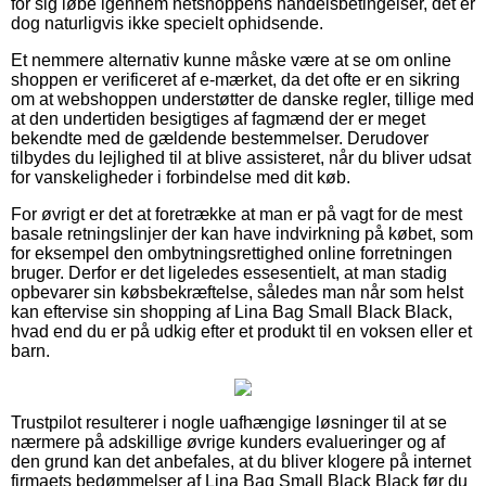
for sig løbe igennem netshoppens handelsbetingelser, det er
dog naturligvis ikke specielt ophidsende.
Et nemmere alternativ kunne måske være at se om online
shoppen er verificeret af e-mærket, da det ofte er en sikring
om at webshoppen understøtter de danske regler, tillige med
at den undertiden besigtiges af fagmænd der er meget
bekendte med de gældende bestemmelser. Derudover
tilbydes du lejlighed til at blive assisteret, når du bliver udsat
for vanskeligheder i forbindelse med dit køb.
For øvrigt er det at foretrække at man er på vagt for de mest
basale retningslinjer der kan have indvirkning på købet, som
for eksempel den ombytningsrettighed online forretningen
bruger. Derfor er det ligeledes essesentielt, at man stadig
opbevarer sin købsbekræftelse, således man når som helst
kan eftervise sin shopping af Lina Bag Small Black Black,
hvad end du er på udkig efter et produkt til en voksen eller et
barn.
Trustpilot resulterer i nogle uafhængige løsninger til at se
nærmere på adskillige øvrige kunders evalueringer og af
den grund kan det anbefales, at du bliver klogere på internet
firmaets bedømmelser af Lina Bag Small Black Black før du