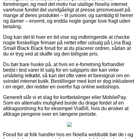
forretninger, og med det motiv har utallige Noella internet
varehuse fundet det uundgåeligt at presse prisniveauet på
mange af deres produkter – til juniorer, og samtidig til herrer
og damer – enormt, og endda nogle gange love fragt uden
betaling.
Dog kan det til hver en tid vise sig indbringende at checke
nogle forskellige firmaer på nettet efter udsalg på Lina Bag
Small Black Black forud for at du placerer ordren, sådan at
du er tryg ved at skaffe sig den billigste pris.
Du bør bare huske på, at hvis en e-forretning forhandler
bedst i test varer til salg for en salgspris der kan virke
umådelig letkøbt, så kan det ofte være et faresignal om en
svindel internet butik. Bestillinger med kort er dog inkluderet
i en regel, der redder en overfor fup online webshops.
Generelt slår vi et slag for kortbetalinger eller MobilePay.
Som en alternativ mulighed burde du drage fordel af en
afdragsordning fra for eksempel ViaBill, hvis du ønsker at
afdrage pengene over en længere periode.
Forud for at folk handler hos en Noella webbutik bør de i og