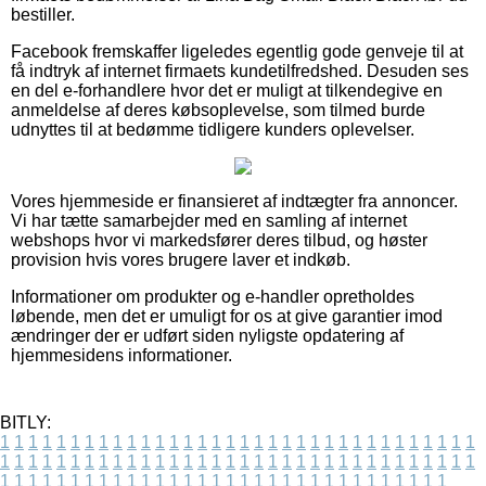
bestiller.
Facebook fremskaffer ligeledes egentlig gode genveje til at
få indtryk af internet firmaets kundetilfredshed. Desuden ses
en del e-forhandlere hvor det er muligt at tilkendegive en
anmeldelse af deres købsoplevelse, som tilmed burde
udnyttes til at bedømme tidligere kunders oplevelser.
Vores hjemmeside er finansieret af indtægter fra annoncer.
Vi har tætte samarbejder med en samling af internet
webshops hvor vi markedsfører deres tilbud, og høster
provision hvis vores brugere laver et indkøb.
Informationer om produkter og e-handler opretholdes
løbende, men det er umuligt for os at give garantier imod
ændringer der er udført siden nyligste opdatering af
hjemmesidens informationer.
BITLY:
1
1
1
1
1
1
1
1
1
1
1
1
1
1
1
1
1
1
1
1
1
1
1
1
1
1
1
1
1
1
1
1
1
1
1
1
1
1
1
1
1
1
1
1
1
1
1
1
1
1
1
1
1
1
1
1
1
1
1
1
1
1
1
1
1
1
1
1
1
1
1
1
1
1
1
1
1
1
1
1
1
1
1
1
1
1
1
1
1
1
1
1
1
1
1
1
1
1
1
1