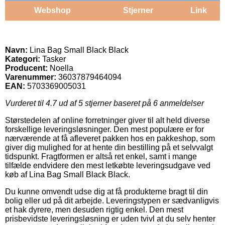
Webshop
Stjerner
Link
Navn:
Lina Bag Small Black Black
Kategori:
Tasker
Producent:
Noella
Varenummer:
36037879464094
EAN:
5703369005031
Vurderet til
4.7
ud af 5 stjerner baseret på
6
anmeldelser
Størstedelen af online forretninger giver til alt held diverse
forskellige leveringsløsninger. Den mest populære er for
nærværende at få afleveret pakken hos en pakkeshop, som
giver dig mulighed for at hente din bestilling på et selvvalgt
tidspunkt. Fragtformen er altså ret enkel, samt i mange
tilfælde endvidere den mest letkøbte leveringsudgave ved
køb af Lina Bag Small Black Black.
Du kunne omvendt udse dig at få produkterne bragt til din
bolig eller ud på dit arbejde. Leveringstypen er sædvanligvis
et hak dyrere, men desuden rigtig enkel. Den mest
prisbevidste leveringsløsning er uden tvivl at du selv henter