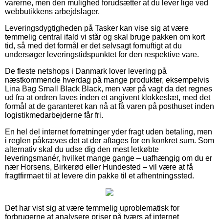
varerne, men den mulighed forudsætter at du lever lige ved
webbutikkens arbejdslager.
Leveringsdygtigheden på Tasker kan vise sig at være
temmelig central ifald vi står og skal bruge pakken om kort
tid, så med det formål er det selvsagt fornuftigt at du
undersøger leveringstidspunktet for den respektive vare.
De fleste netshops i Danmark lover levering på
næstkommende hverdag på mange produkter, eksempelvis
Lina Bag Small Black Black, men vær på vagt da det regnes
ud fra at ordren laves inden et angivent klokkeslæt, med det
formål at de garanteret kan nå at få varen på posthuset inden
logistikmedarbejderne får fri.
En hel del internet forretninger yder fragt uden betaling, men
i reglen påkræves det at der aftages for en konkret sum. Som
alternativ skal du udse dig den mest letkøbte
leveringsmanér, hvilket mange gange – uafhængig om du er
nær Horsens, Birkerød eller Hundested – vil være at få
fragtfirmaet til at levere din pakke til et afhentningssted.
Det har vist sig at være temmelig uproblematisk for
forbrugerne at analysere priser på tværs af internet