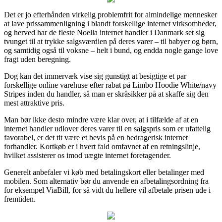
Det er jo efterhånden virkelig problemfrit for almindelige mennesker
at lave prissammenligning i blandt forskellige internet virksomheder,
og herved har de fleste Noella internet handler i Danmark set sig
tvunget til at trykke salgsværdien på deres varer – til babyer og børn,
og samtidig også til voksne – helt i bund, og endda nogle gange love
fragt uden beregning.
Dog kan det immervæk vise sig gunstigt at besigtige et par
forskellige online varehuse efter rabat på Limbo Hoodie White/navy
Stripes inden du handler, så man er skråsikker på at skaffe sig den
mest attraktive pris.
Man bør ikke desto mindre være klar over, at i tilfælde af at en
internet handler udlover deres varer til en salgspris som er ufattelig
favorabel, er det tit være et bevis på en bedragerisk internet
forhandler. Kortkøb er i hvert fald omfavnet af en retningslinje,
hvilket assisterer os imod uægte internet foretagender.
Generelt anbefaler vi køb med betalingskort eller betalinger med
mobilen. Som alternativ bør du anvende en afbetalingsordning fra
for eksempel ViaBill, for så vidt du hellere vil afbetale prisen ude i
fremtiden.