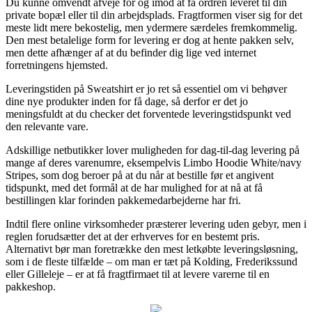
Du kunne omvendt afveje for og imod at få ordren leveret til din
private bopæl eller til din arbejdsplads. Fragtformen viser sig for det
meste lidt mere bekostelig, men ydermere særdeles fremkommelig.
Den mest betalelige form for levering er dog at hente pakken selv,
men dette afhænger af at du befinder dig lige ved internet
forretningens hjemsted.
Leveringstiden på Sweatshirt er jo ret så essentiel om vi behøver
dine nye produkter inden for få dage, så derfor er det jo
meningsfuldt at du checker det forventede leveringstidspunkt ved
den relevante vare.
Adskillige netbutikker lover muligheden for dag-til-dag levering på
mange af deres varenumre, eksempelvis Limbo Hoodie White/navy
Stripes, som dog beroer på at du når at bestille før et angivent
tidspunkt, med det formål at de har mulighed for at nå at få
bestillingen klar forinden pakkemedarbejderne har fri.
Indtil flere online virksomheder præsterer levering uden gebyr, men i
reglen forudsætter det at der erhverves for en bestemt pris.
Alternativt bør man foretrække den mest letkøbte leveringsløsning,
som i de fleste tilfælde – om man er tæt på Kolding, Frederikssund
eller Gilleleje – er at få fragtfirmaet til at levere varerne til en
pakkeshop.