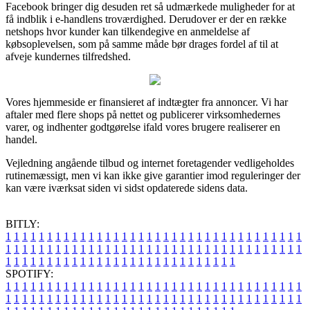
Facebook bringer dig desuden ret så udmærkede muligheder for at
få indblik i e-handlens troværdighed. Derudover er der en række
netshops hvor kunder kan tilkendegive en anmeldelse af
købsoplevelsen, som på samme måde bør drages fordel af til at
afveje kundernes tilfredshed.
Vores hjemmeside er finansieret af indtægter fra annoncer. Vi har
aftaler med flere shops på nettet og publicerer virksomhedernes
varer, og indhenter godtgørelse ifald vores brugere realiserer en
handel.
Vejledning angående tilbud og internet foretagender vedligeholdes
rutinemæssigt, men vi kan ikke give garantier imod reguleringer der
kan være iværksat siden vi sidst opdaterede sidens data.
BITLY:
1
1
1
1
1
1
1
1
1
1
1
1
1
1
1
1
1
1
1
1
1
1
1
1
1
1
1
1
1
1
1
1
1
1
1
1
1
1
1
1
1
1
1
1
1
1
1
1
1
1
1
1
1
1
1
1
1
1
1
1
1
1
1
1
1
1
1
1
1
1
1
1
1
1
1
1
1
1
1
1
1
1
1
1
1
1
1
1
1
1
1
1
1
1
1
1
1
1
1
1
SPOTIFY:
1
1
1
1
1
1
1
1
1
1
1
1
1
1
1
1
1
1
1
1
1
1
1
1
1
1
1
1
1
1
1
1
1
1
1
1
1
1
1
1
1
1
1
1
1
1
1
1
1
1
1
1
1
1
1
1
1
1
1
1
1
1
1
1
1
1
1
1
1
1
1
1