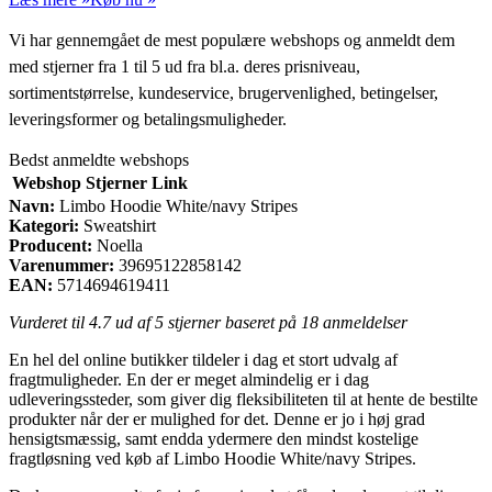
Vi har gennemgået de mest populære webshops og anmeldt dem
med stjerner fra 1 til 5 ud fra bl.a. deres prisniveau,
sortimentstørrelse, kundeservice, brugervenlighed, betingelser,
leveringsformer og betalingsmuligheder.
Bedst anmeldte webshops
Webshop
Stjerner
Link
Navn:
Limbo Hoodie White/navy Stripes
Kategori:
Sweatshirt
Producent:
Noella
Varenummer:
39695122858142
EAN:
5714694619411
Vurderet til
4.7
ud af 5 stjerner baseret på
18
anmeldelser
En hel del online butikker tildeler i dag et stort udvalg af
fragtmuligheder. En der er meget almindelig er i dag
udleveringssteder, som giver dig fleksibiliteten til at hente de bestilte
produkter når der er mulighed for det. Denne er jo i høj grad
hensigtsmæssig, samt endda ydermere den mindst kostelige
fragtløsning ved køb af Limbo Hoodie White/navy Stripes.