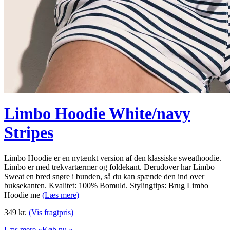
Limbo Hoodie White/navy
Stripes
Limbo Hoodie er en nytænkt version af den klassiske sweathoodie.
Limbo er med trekvartærmer og foldekant. Derudover har Limbo
Sweat en bred snøre i bunden, så du kan spænde den ind over
buksekanten. Kvalitet: 100% Bomuld. Stylingtips: Brug Limbo
Hoodie me
(Læs mere)
349
kr.
(Vis fragtpris)
Læs mere »
Køb nu »