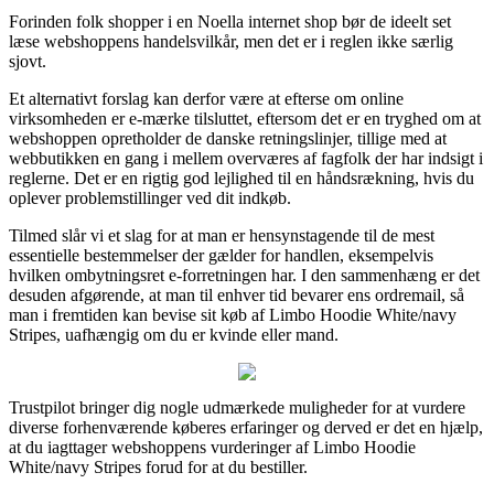
Forinden folk shopper i en Noella internet shop bør de ideelt set
læse webshoppens handelsvilkår, men det er i reglen ikke særlig
sjovt.
Et alternativt forslag kan derfor være at efterse om online
virksomheden er e-mærke tilsluttet, eftersom det er en tryghed om at
webshoppen opretholder de danske retningslinjer, tillige med at
webbutikken en gang i mellem overværes af fagfolk der har indsigt i
reglerne. Det er en rigtig god lejlighed til en håndsrækning, hvis du
oplever problemstillinger ved dit indkøb.
Tilmed slår vi et slag for at man er hensynstagende til de mest
essentielle bestemmelser der gælder for handlen, eksempelvis
hvilken ombytningsret e-forretningen har. I den sammenhæng er det
desuden afgørende, at man til enhver tid bevarer ens ordremail, så
man i fremtiden kan bevise sit køb af Limbo Hoodie White/navy
Stripes, uafhængig om du er kvinde eller mand.
Trustpilot bringer dig nogle udmærkede muligheder for at vurdere
diverse forhenværende køberes erfaringer og derved er det en hjælp,
at du iagttager webshoppens vurderinger af Limbo Hoodie
White/navy Stripes forud for at du bestiller.