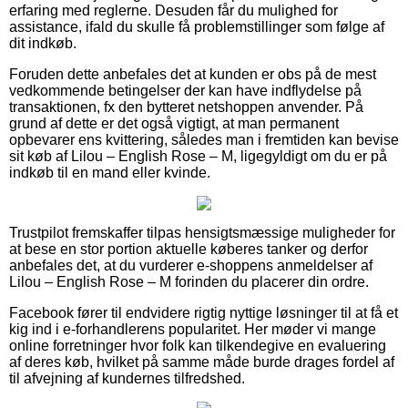
erfaring med reglerne. Desuden får du mulighed for
assistance, ifald du skulle få problemstillinger som følge af
dit indkøb.
Foruden dette anbefales det at kunden er obs på de mest
vedkommende betingelser der kan have indflydelse på
transaktionen, fx den bytteret netshoppen anvender. På
grund af dette er det også vigtigt, at man permanent
opbevarer ens kvittering, således man i fremtiden kan bevise
sit køb af Lilou – English Rose – M, ligegyldigt om du er på
indkøb til en mand eller kvinde.
Trustpilot fremskaffer tilpas hensigtsmæssige muligheder for
at bese en stor portion aktuelle køberes tanker og derfor
anbefales det, at du vurderer e-shoppens anmeldelser af
Lilou – English Rose – M forinden du placerer din ordre.
Facebook fører til endvidere rigtig nyttige løsninger til at få et
kig ind i e-forhandlerens popularitet. Her møder vi mange
online forretninger hvor folk kan tilkendegive en evaluering
af deres køb, hvilket på samme måde burde drages fordel af
til afvejning af kundernes tilfredshed.