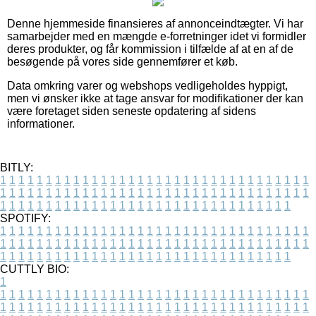
Denne hjemmeside finansieres af annonceindtægter. Vi har
samarbejder med en mængde e-forretninger idet vi formidler
deres produkter, og får kommission i tilfælde af at en af de
besøgende på vores side gennemfører et køb.
Data omkring varer og webshops vedligeholdes hyppigt,
men vi ønsker ikke at tage ansvar for modifikationer der kan
være foretaget siden seneste opdatering af sidens
informationer.
BITLY:
1
1
1
1
1
1
1
1
1
1
1
1
1
1
1
1
1
1
1
1
1
1
1
1
1
1
1
1
1
1
1
1
1
1
1
1
1
1
1
1
1
1
1
1
1
1
1
1
1
1
1
1
1
1
1
1
1
1
1
1
1
1
1
1
1
1
1
1
1
1
1
1
1
1
1
1
1
1
1
1
1
1
1
1
1
1
1
1
1
1
1
1
1
1
1
1
1
1
1
1
SPOTIFY:
1
1
1
1
1
1
1
1
1
1
1
1
1
1
1
1
1
1
1
1
1
1
1
1
1
1
1
1
1
1
1
1
1
1
1
1
1
1
1
1
1
1
1
1
1
1
1
1
1
1
1
1
1
1
1
1
1
1
1
1
1
1
1
1
1
1
1
1
1
1
1
1
1
1
1
1
1
1
1
1
1
1
1
1
1
1
1
1
1
1
1
1
1
1
1
1
1
1
1
1
CUTTLY BIO:
1
1
1
1
1
1
1
1
1
1
1
1
1
1
1
1
1
1
1
1
1
1
1
1
1
1
1
1
1
1
1
1
1
1
1
1
1
1
1
1
1
1
1
1
1
1
1
1
1
1
1
1
1
1
1
1
1
1
1
1
1
1
1
1
1
1
1
1
1