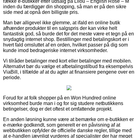
række e-butikker efter udsalg på Lilou – English Rose – M
inden du færdiggør din shopping, så man er på den sikre
side med at opnå den billigste pris.
Man bør alligevel ikke glemme, at ifald en online butik
afhænder produkter til en salgspris der kan virke helt
fantastisk god, så burde det for det meste være et tegn på en
snydagtig internet shop. Bestillinger med betalingskort er i
hvert fald omsluttet af en orden, hvilket passer på dig som
kunde imod bedrageriske internet virksomheder.
Vi tilråder betalinger med kort eller betalinger med mobilen.
Alternativt bør du vælge et afbetalingstilbud fra eksempelvis
ViaBill, i tilfælde af at du agter at finansiere pengene over en
periode.
Forud for at folk shopper på en Won Hundred online
virksomhed burde man i og for sig studere netbutikkens
betingelser, dog er det oftest et omfattende projekt.
En anden løsning kunne være at bemærke om e-butikken er
e-mærke godkendt, som generelt er en påvisning af at
webbutikken opfylder de officielle danske regler, tillige med
at e-handlen jævnligt vurderes af specialister der har meget