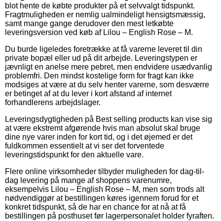
blot hente de købte produkter på et selvvalgt tidspunkt.
Fragtmuligheden er nemlig ualmindeligt hensigtsmæssig,
samt mange gange derudover den mest letkøbte
leveringsversion ved køb af Lilou – English Rose – M.
Du burde ligeledes foretrække at få varerne leveret til din
private bopæl eller ud på dit arbejde. Leveringstypen er
jævnligt en anelse mere pebret, men endvidere usædvanlig
problemfri. Den mindst kostelige form for fragt kan ikke
modsiges at være at du selv henter varerne, som desværre
er betinget af at du lever i kort afstand af internet
forhandlerens arbejdslager.
Leveringsdygtigheden på Best selling products kan vise sig
at være ekstremt afgørende hvis man absolut skal bruge
dine nye varer inden for kort tid, og i det øjemed er det
fuldkommen essentielt at vi ser det forventede
leveringstidspunkt for den aktuelle vare.
Flere online virksomheder tilbyder muligheden for dag-til-
dag levering på mange af shoppens varenumre,
eksempelvis Lilou – English Rose – M, men som trods alt
nødvendiggør at bestillingen køres igennem forud for et
konkret tidspunkt, så de har en chance for at nå at få
bestillingen på posthuset før lagerpersonalet holder fyraften.