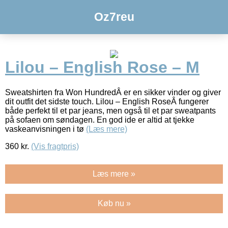
Oz7reu
Lilou – English Rose – M
Sweatshirten fra Won HundredÂ er en sikker vinder og giver
dit outfit det sidste touch. Lilou – English RoseÂ fungerer
både perfekt til et par jeans, men også til et par sweatpants
på sofaen om søndagen. En god ide er altid at tjekke
vaskeanvisningen i tø
(Læs mere)
360
kr.
(Vis fragtpris)
Læs mere »
Køb nu »