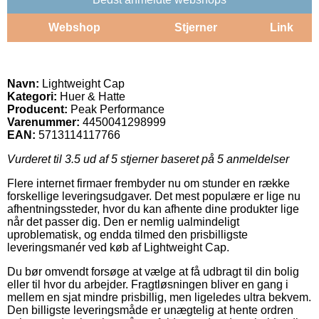
Webshop
Stjerner
Link
Navn:
Lightweight Cap
Kategori:
Huer & Hatte
Producent:
Peak Performance
Varenummer:
4450041298999
EAN:
5713114117766
Vurderet til
3.5
ud af 5 stjerner baseret på
5
anmeldelser
Flere internet firmaer frembyder nu om stunder en række
forskellige leveringsudgaver. Det mest populære er lige nu
afhentningssteder, hvor du kan afhente dine produkter lige
når det passer dig. Den er nemlig ualmindeligt
uproblematisk, og endda tilmed den prisbilligste
leveringsmanér ved køb af Lightweight Cap.
Du bør omvendt forsøge at vælge at få udbragt til din bolig
eller til hvor du arbejder. Fragtløsningen bliver en gang i
mellem en sjat mindre prisbillig, men ligeledes ultra bekvem.
Den billigste leveringsmåde er unægtelig at hente ordren