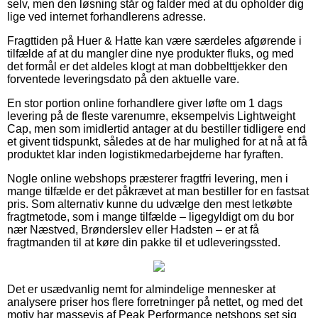
selv, men den løsning står og falder med at du opholder dig
lige ved internet forhandlerens adresse.
Fragttiden på Huer & Hatte kan være særdeles afgørende i
tilfælde af at du mangler dine nye produkter fluks, og med
det formål er det aldeles klogt at man dobbelttjekker den
forventede leveringsdato på den aktuelle vare.
En stor portion online forhandlere giver løfte om 1 dags
levering på de fleste varenumre, eksempelvis Lightweight
Cap, men som imidlertid antager at du bestiller tidligere end
et givent tidspunkt, således at de har mulighed for at nå at få
produktet klar inden logistikmedarbejderne har fyraften.
Nogle online webshops præsterer fragtfri levering, men i
mange tilfælde er det påkrævet at man bestiller for en fastsat
pris. Som alternativ kunne du udvælge den mest letkøbte
fragtmetode, som i mange tilfælde – ligegyldigt om du bor
nær Næstved, Brønderslev eller Hadsten – er at få
fragtmanden til at køre din pakke til et udleveringssted.
Det er usædvanlig nemt for almindelige mennesker at
analysere priser hos flere forretninger på nettet, og med det
motiv har massevis af Peak Performance netshops set sig