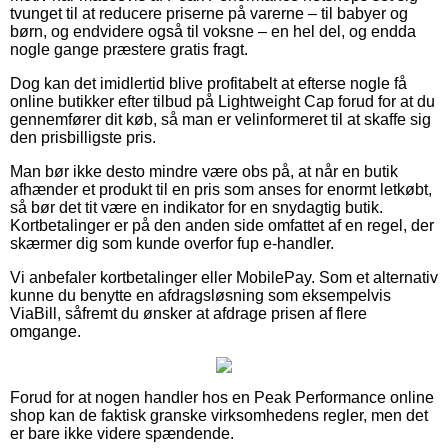
tvunget til at reducere priserne på varerne – til babyer og
børn, og endvidere også til voksne – en hel del, og endda
nogle gange præstere gratis fragt.
Dog kan det imidlertid blive profitabelt at efterse nogle få
online butikker efter tilbud på Lightweight Cap forud for at du
gennemfører dit køb, så man er velinformeret til at skaffe sig
den prisbilligste pris.
Man bør ikke desto mindre være obs på, at når en butik
afhænder et produkt til en pris som anses for enormt letkøbt,
så bør det tit være en indikator for en snydagtig butik.
Kortbetalinger er på den anden side omfattet af en regel, der
skærmer dig som kunde overfor fup e-handler.
Vi anbefaler kortbetalinger eller MobilePay. Som et alternativ
kunne du benytte en afdragsløsning som eksempelvis
ViaBill, såfremt du ønsker at afdrage prisen af flere
omgange.
Forud for at nogen handler hos en Peak Performance online
shop kan de faktisk granske virksomhedens regler, men det
er bare ikke videre spændende.