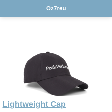
Oz7reu
Lightweight Cap