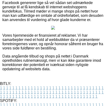
Facebook genererer lige så vel sådan set udmærkede
genveje til at få kendskab til internet webshoppens
kundefokus. Tilmed møder vi mange shops på nettet hvor
man kan udfærdige en omtale af ordreforløbet, som desuden
kan anvendes til vurdering af hvor glade kunderne er.
Vores hjemmeside er finansieret af reklamer. Vi har
samarbejder med et hold af webbutikker da vi præsenterer
forretningernes varer, og opnår honorar såfremt en bruger fra
vores side fuldfører en bestilling.
Data angående tilbud og shops på nettet i Danmark
opretholdes rutinemæssigt, men vi kan ikke garantere imod
korrektioner der potentielt er iværksat siden nyligste
opdatering af websitets data.
BITLY:
1
1
1
1
1
1
1
1
1
1
1
1
1
1
1
1
1
1
1
1
1
1
1
1
1
1
1
1
1
1
1
1
1
1
1
1
1
1
1
1
1
1
1
1
1
1
1
1
1
1
1
1
1
1
1
1
1
1
1
1
1
1
1
1
1
1
1
1
1
1
1
1
1
1
1
1
1
1
1
1
1
1
1
1
1
1
1
1
1
1
1
1
1
1
1
1
1
1
1
1
SPOTIFY:
1
1
1
1
1
1
1
1
1
1
1
1
1
1
1
1
1
1
1
1
1
1
1
1
1
1
1
1
1
1
1
1
1
1