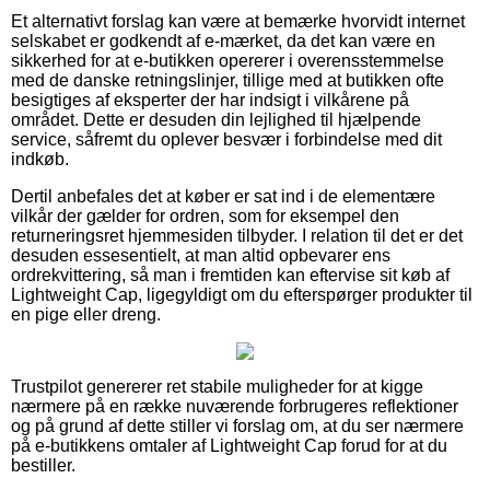
Et alternativt forslag kan være at bemærke hvorvidt internet
selskabet er godkendt af e-mærket, da det kan være en
sikkerhed for at e-butikken opererer i overensstemmelse
med de danske retningslinjer, tillige med at butikken ofte
besigtiges af eksperter der har indsigt i vilkårene på
området. Dette er desuden din lejlighed til hjælpende
service, såfremt du oplever besvær i forbindelse med dit
indkøb.
Dertil anbefales det at køber er sat ind i de elementære
vilkår der gælder for ordren, som for eksempel den
returneringsret hjemmesiden tilbyder. I relation til det er det
desuden essesentielt, at man altid opbevarer ens
ordrekvittering, så man i fremtiden kan eftervise sit køb af
Lightweight Cap, ligegyldigt om du efterspørger produkter til
en pige eller dreng.
Trustpilot genererer ret stabile muligheder for at kigge
nærmere på en række nuværende forbrugeres reflektioner
og på grund af dette stiller vi forslag om, at du ser nærmere
på e-butikkens omtaler af Lightweight Cap forud for at du
bestiller.