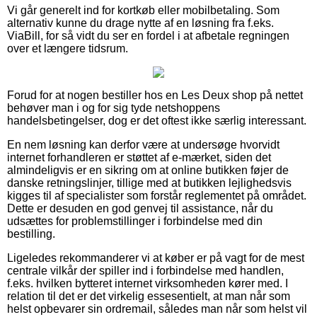
Vi går generelt ind for kortkøb eller mobilbetaling. Som
alternativ kunne du drage nytte af en løsning fra f.eks.
ViaBill, for så vidt du ser en fordel i at afbetale regningen
over et længere tidsrum.
Forud for at nogen bestiller hos en Les Deux shop på nettet
behøver man i og for sig tyde netshoppens
handelsbetingelser, dog er det oftest ikke særlig interessant.
En nem løsning kan derfor være at undersøge hvorvidt
internet forhandleren er støttet af e-mærket, siden det
almindeligvis er en sikring om at online butikken føjer de
danske retningslinjer, tillige med at butikken lejlighedsvis
kigges til af specialister som forstår reglementet på området.
Dette er desuden en god genvej til assistance, når du
udsættes for problemstillinger i forbindelse med din
bestilling.
Ligeledes rekommanderer vi at køber er på vagt for de mest
centrale vilkår der spiller ind i forbindelse med handlen,
f.eks. hvilken bytteret internet virksomheden kører med. I
relation til det er det virkelig essesentielt, at man når som
helst opbevarer sin ordremail, således man når som helst vil