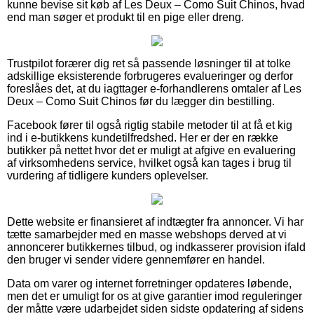
kunne bevise sit køb af Les Deux – Como Suit Chinos, hvad
end man søger et produkt til en pige eller dreng.
Trustpilot forærer dig ret så passende løsninger til at tolke
adskillige eksisterende forbrugeres evalueringer og derfor
foreslåes det, at du iagttager e-forhandlerens omtaler af Les
Deux – Como Suit Chinos før du lægger din bestilling.
Facebook fører til også rigtig stabile metoder til at få et kig
ind i e-butikkens kundetilfredshed. Her er der en række
butikker på nettet hvor det er muligt at afgive en evaluering
af virksomhedens service, hvilket også kan tages i brug til
vurdering af tidligere kunders oplevelser.
Dette website er finansieret af indtægter fra annoncer. Vi har
tætte samarbejder med en masse webshops derved at vi
annoncerer butikkernes tilbud, og indkasserer provision ifald
den bruger vi sender videre gennemfører en handel.
Data om varer og internet forretninger opdateres løbende,
men det er umuligt for os at give garantier imod reguleringer
der måtte være udarbejdet siden sidste opdatering af sidens