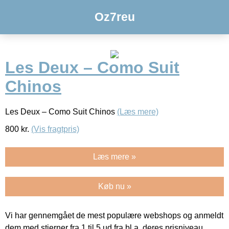
Oz7reu
Les Deux – Como Suit
Chinos
Les Deux – Como Suit Chinos
(Læs mere)
800
kr.
(Vis fragtpris)
Læs mere »
Køb nu »
Vi har gennemgået de mest populære webshops og anmeldt
dem med stjerner fra 1 til 5 ud fra bl.a. deres prisniveau,