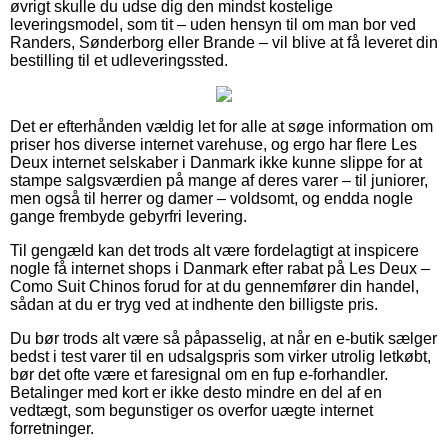
øvrigt skulle du udse dig den mindst kostelige
leveringsmodel, som tit – uden hensyn til om man bor ved
Randers, Sønderborg eller Brande – vil blive at få leveret din
bestilling til et udleveringssted.
Det er efterhånden vældig let for alle at søge information om
priser hos diverse internet varehuse, og ergo har flere Les
Deux internet selskaber i Danmark ikke kunne slippe for at
stampe salgsværdien på mange af deres varer – til juniorer,
men også til herrer og damer – voldsomt, og endda nogle
gange frembyde gebyrfri levering.
Til gengæld kan det trods alt være fordelagtigt at inspicere
nogle få internet shops i Danmark efter rabat på Les Deux –
Como Suit Chinos forud for at du gennemfører din handel,
sådan at du er tryg ved at indhente den billigste pris.
Du bør trods alt være så påpasselig, at når en e-butik sælger
bedst i test varer til en udsalgspris som virker utrolig letkøbt,
bør det ofte være et faresignal om en fup e-forhandler.
Betalinger med kort er ikke desto mindre en del af en
vedtægt, som begunstiger os overfor uægte internet
forretninger.