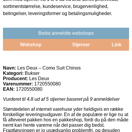
sortimentstørrelse, kundeservice, brugervenlighed,
betingelser, leveringsformer og betalingsmuligheder.
Bedst anmeldte webshops
Webshop
Stjerner
Link
Navn:
Les Deux – Como Suit Chinos
Kategori:
Bukser
Producent:
Les Deux
Varenummer:
1720550080
EAN:
1720550080
Vurderet til
4.8
ud af 5 stjerner baseret på
9
anmeldelser
Størstedelen af internet varehuse yder heldigvis en række
forskellige leveringsudgaver. En af de populære er lige nu at
få afleveret pakken hos en pakkeshop, fordi du på den måde
nemt kan hente varerne når det passer dig bedst.
Fragtløsningen er jo usædvanlig problemfri, og desuden