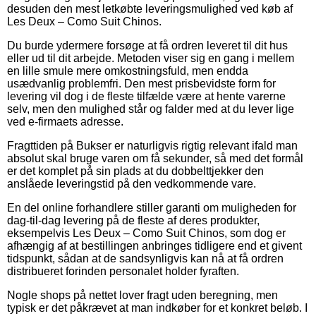
desuden den mest letkøbte leveringsmulighed ved køb af
Les Deux – Como Suit Chinos.
Du burde ydermere forsøge at få ordren leveret til dit hus
eller ud til dit arbejde. Metoden viser sig en gang i mellem
en lille smule mere omkostningsfuld, men endda
usædvanlig problemfri. Den mest prisbevidste form for
levering vil dog i de fleste tilfælde være at hente varerne
selv, men den mulighed står og falder med at du lever lige
ved e-firmaets adresse.
Fragttiden på Bukser er naturligvis rigtig relevant ifald man
absolut skal bruge varen om få sekunder, så med det formål
er det komplet på sin plads at du dobbelttjekker den
anslåede leveringstid på den vedkommende vare.
En del online forhandlere stiller garanti om muligheden for
dag-til-dag levering på de fleste af deres produkter,
eksempelvis Les Deux – Como Suit Chinos, som dog er
afhængig af at bestillingen anbringes tidligere end et givent
tidspunkt, sådan at de sandsynligvis kan nå at få ordren
distribueret forinden personalet holder fyraften.
Nogle shops på nettet lover fragt uden beregning, men
typisk er det påkrævet at man indkøber for et konkret beløb. I