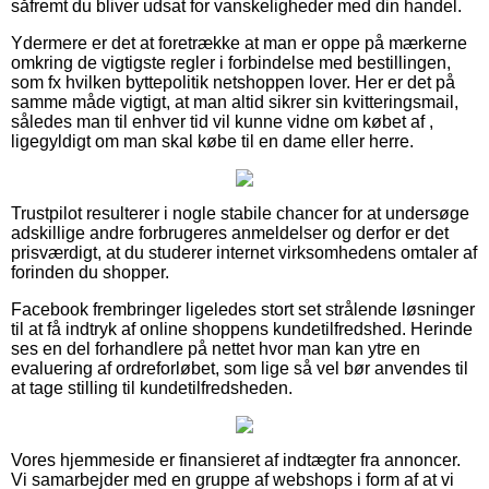
såfremt du bliver udsat for vanskeligheder med din handel.
Ydermere er det at foretrække at man er oppe på mærkerne
omkring de vigtigste regler i forbindelse med bestillingen,
som fx hvilken byttepolitik netshoppen lover. Her er det på
samme måde vigtigt, at man altid sikrer sin kvitteringsmail,
således man til enhver tid vil kunne vidne om købet af ,
ligegyldigt om man skal købe til en dame eller herre.
Trustpilot resulterer i nogle stabile chancer for at undersøge
adskillige andre forbrugeres anmeldelser og derfor er det
prisværdigt, at du studerer internet virksomhedens omtaler af
forinden du shopper.
Facebook frembringer ligeledes stort set strålende løsninger
til at få indtryk af online shoppens kundetilfredshed. Herinde
ses en del forhandlere på nettet hvor man kan ytre en
evaluering af ordreforløbet, som lige så vel bør anvendes til
at tage stilling til kundetilfredsheden.
Vores hjemmeside er finansieret af indtægter fra annoncer.
Vi samarbejder med en gruppe af webshops i form af at vi