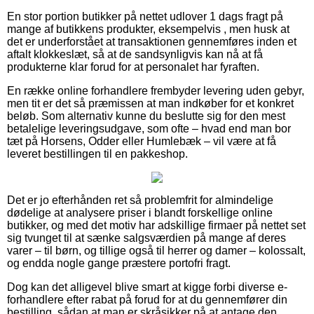
En stor portion butikker på nettet udlover 1 dags fragt på
mange af butikkens produkter, eksempelvis , men husk at
det er underforstået at transaktionen gennemføres inden et
aftalt klokkeslæt, så at de sandsynligvis kan nå at få
produkterne klar forud for at personalet har fyraften.
En række online forhandlere frembyder levering uden gebyr,
men tit er det så præmissen at man indkøber for et konkret
beløb. Som alternativ kunne du beslutte sig for den mest
betalelige leveringsudgave, som ofte – hvad end man bor
tæt på Horsens, Odder eller Humlebæk – vil være at få
leveret bestillingen til en pakkeshop.
Det er jo efterhånden ret så problemfrit for almindelige
dødelige at analysere priser i blandt forskellige online
butikker, og med det motiv har adskillige firmaer på nettet set
sig tvunget til at sænke salgsværdien på mange af deres
varer – til børn, og tillige også til herrer og damer – kolossalt,
og endda nogle gange præstere portofri fragt.
Dog kan det alligevel blive smart at kigge forbi diverse e-
forhandlere efter rabat på forud for at du gennemfører din
bestilling, sådan at man er skråsikker på at antage den