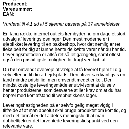
Producent:
Varenummer:
EAN:
Vurderet til
4.1
ud af 5 stjerner baseret på
37
anmeldelser
En lang række internet outlets frembyder nu om dage et stort
udvalg af leveringsløsninger. Den mest moderne er i
øjeblikket levering til en pakkeshop, hvor det nemlig er ret
fleksibelt for dig at kunne hente de købte varer når du har tid.
Leveringsmetoden er altså ret så let gængelig, samt oftest
også den prisbilligste mulighed for fragt ved køb af .
Du bør omvendt overveje at vælge at få leveret hjem til dig
selv eller ud til din arbejdsplads. Den bliver sædvanligvis en
tand mindre prisbillig, men omvendt meget enkel. Den
mindst kostelige leveringsmåde er utvivlsomt at du selv
henter produkterne, som desværre stiller krav om at du har
bopæl med kort afstand til webbutikkens lager.
Leveringshastigheden på er selvfølgelig meget vigtig i
tilfælde af at man absolut skal bruge produktet om kort tid, og
med det formål er det aldeles meningsfuldt at man
dobbelttjekker det forventede leveringstidspunkt ved den
relevante vare.