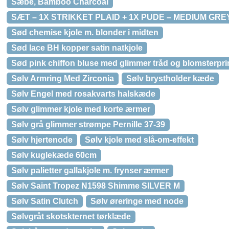
Sæbe, Bamboo Charcoal
SÆT – 1X STRIKKET PLAID + 1X PUDE – MEDIUM GR
Sød chemise kjole m. blonder i midten
Sød lace BH kopper satin natkjole
Sød pink chiffon bluse med glimmer tråd og blomsterpri
Sølv Armring Med Zirconia
Sølv brystholder kæde
Sølv Engel med rosakvarts halskæde
Sølv glimmer kjole med korte ærmer
Sølv grå glimmer strømpe Pernille 37-39
Sølv hjertenode
Sølv kjole med slå-om-effekt
Sølv kuglekæde 60cm
Sølv palietter gallakjole m. frynser ærmer
Sølv Saint Tropez N1598 Shimme SILVER M
Sølv Satin Clutch
Sølv øreringe med node
Sølvgråt skotskternet tørklæde