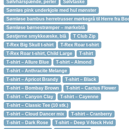
Sølvhårspænde, perler
Sølvtaske
Sømløs pink underkjole med hul mønster
Sømløse bambus herretrusser mørkegrå til Herre fra Boo
Sømløse børnestrømper – mørkeblå
Søstjerne smykkeæske, blå
T Club Zip
T-Rex Big Skull t-shirt
T-Rex Roar t-shirt
T-Rex Roar t-shirt, Child Large
T-shirt
T-shirt – Allure Blue
T-shirt – Almond
T-shirt – Anthracite Melange
T-shirt – Apricot Brandy
T-shirt – Black
T-shirt – Bombay Brown
T-shirt – Cactus Flower
T-shirt – Canyon Clay
T-shirt – Cayenne
T-shirt – Classic Tee (10 stk.)
T-shirt – Cloud Dancer mix
T-shirt – Cranberry
T-shirt – Dark Rose
T-shirt – Deep V-Neck Hvid