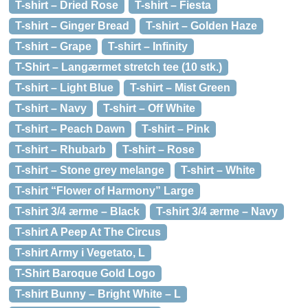
T-shirt – Dried Rose
T-shirt – Fiesta
T-shirt – Ginger Bread
T-shirt – Golden Haze
T-shirt – Grape
T-shirt – Infinity
T-Shirt – Langærmet stretch tee (10 stk.)
T-shirt – Light Blue
T-shirt – Mist Green
T-shirt – Navy
T-shirt – Off White
T-shirt – Peach Dawn
T-shirt – Pink
T-shirt – Rhubarb
T-shirt – Rose
T-shirt – Stone grey melange
T-shirt – White
T-shirt “Flower of Harmony” Large
T-shirt 3/4 ærme – Black
T-shirt 3/4 ærme – Navy
T-shirt A Peep At The Circus
T-shirt Army i Vegetato, L
T-Shirt Baroque Gold Logo
T-shirt Bunny – Bright White – L