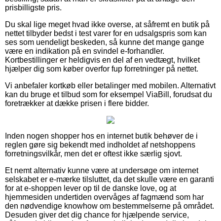
prisbilligste pris.
Du skal lige meget hvad ikke overse, at såfremt en butik på
nettet tilbyder bedst i test varer for en udsalgspris som kan
ses som uendeligt beskeden, så kunne det mange gange
være en indikation på en svindel e-forhandler.
Kortbestillinger er heldigvis en del af en vedtægt, hvilket
hjælper dig som køber overfor fup forretninger på nettet.
Vi anbefaler kortkøb eller betalinger med mobilen. Alternativt
kan du bruge et tilbud som for eksempel ViaBill, forudsat du
foretrækker at dække prisen i flere bidder.
Inden nogen shopper hos en internet butik behøver de i
reglen gøre sig bekendt med indholdet af netshoppens
forretningsvilkår, men det er oftest ikke særlig sjovt.
Et nemt alternativ kunne være at undersøge om internet
selskabet er e-mærke tilsluttet, da det skulle være en garanti
for at e-shoppen lever op til de danske love, og at
hjemmesiden undertiden overvåges af fagmænd som har
den nødvendige knowhow om bestemmelserne på området.
Desuden giver det dig chance for hjælpende service,