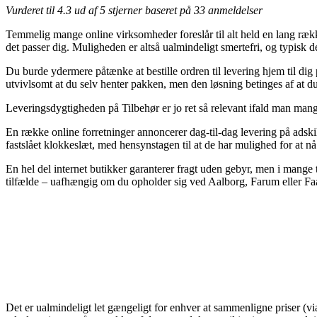
Vurderet til
4.3
ud af 5 stjerner baseret på
33
anmeldelser
Temmelig mange online virksomheder foreslår til alt held en lang række
det passer dig. Muligheden er altså ualmindeligt smertefri, og typis
Du burde ydermere påtænke at bestille ordren til levering hjem til dig 
utvivlsomt at du selv henter pakken, men den løsning betinges af at du 
Leveringsdygtigheden på Tilbehør er jo ret så relevant ifald man mangl
En række online forretninger annoncerer dag-til-dag levering på adsk
fastslået klokkeslæt, med hensynstagen til at de har mulighed for at nå
En hel del internet butikker garanterer fragt uden gebyr, men i mange t
tilfælde – uafhængig om du opholder sig ved Aalborg, Farum eller Faab
Det er ualmindeligt let gængeligt for enhver at sammenligne priser (via