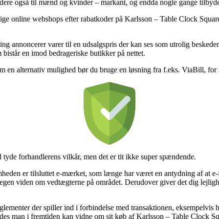
idere også til mænd og kvinder – markant, og endda nogle gange tilbyde 
ellige online webshops efter rabatkoder på Karlsson – Table Clock Squa
ng annoncerer varer til en udsalgspris der kan ses som utrolig besked
 bistår en imod bedrageriske butikker på nettet.
m en alternativ mulighed bør du bruge en løsning fra f.eks. ViaBill, for s
 tyde forhandlerens vilkår, men det er tit ikke super spændende.
mheden er tilsluttet e-mærket, som længe har været en antydning af at e
n viden om vedtægterne på området. Derudover giver det dig lejlighed 
lementer der spiller ind i forbindelse med transaktionen, eksempelvis hv
ledes man i fremtiden kan vidne om sit køb af Karlsson – Table Clock S