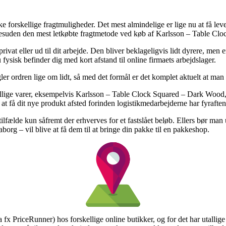
 forskellige fragtmuligheder. Det mest almindelige er lige nu at få lever
k desuden den mest letkøbte fragtmetode ved køb af Karlsson – Table C
privat eller ud til dit arbejde. Den bliver beklageligvis lidt dyrere, men
fysisk befinder dig med kort afstand til online firmaets arbejdslager.
er ordren lige om lidt, så med det formål er det komplet aktuelt at man 
illige varer, eksempelvis Karlsson – Table Clock Squared – Dark Wood,
 at få dit nye produkt afsted forinden logistikmedarbejderne har fyraften
ilfælde kun såfremt der erhverves for et fastslået beløb. Ellers bør man
org – vil blive at få dem til at bringe din pakke til en pakkeshop.
 fx PriceRunner) hos forskellige online butikker, og for det har utallige