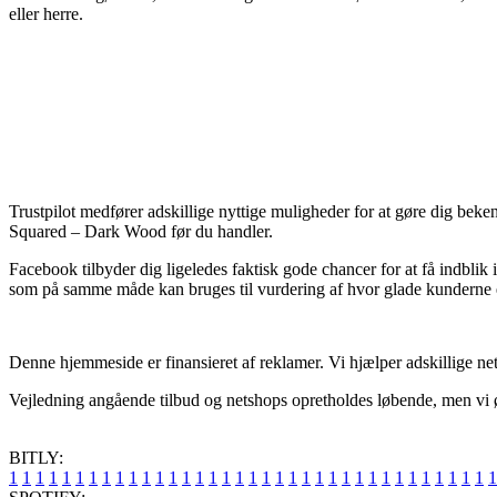
eller herre.
Trustpilot medfører adskillige nyttige muligheder for at gøre dig bek
Squared – Dark Wood før du handler.
Facebook tilbyder dig ligeledes faktisk gode chancer for at få indbli
som på samme måde kan bruges til vurdering af hvor glade kunderne 
Denne hjemmeside er finansieret af reklamer. Vi hjælper adskillige netb
Vejledning angående tilbud og netshops opretholdes løbende, men vi ønsk
BITLY:
1
1
1
1
1
1
1
1
1
1
1
1
1
1
1
1
1
1
1
1
1
1
1
1
1
1
1
1
1
1
1
1
1
1
1
1
1