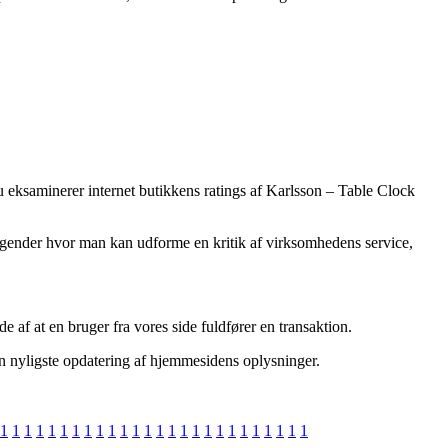
u eksaminerer internet butikkens ratings af Karlsson – Table Clock
etagender hvor man kan udforme en kritik af virksomhedens service,
e af at en bruger fra vores side fuldfører en transaktion.
den nyligste opdatering af hjemmesidens oplysninger.
1
1
1
1
1
1
1
1
1
1
1
1
1
1
1
1
1
1
1
1
1
1
1
1
1
1