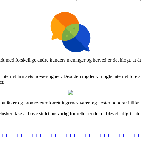
endt med forskellige andre kunders meninger og herved er det klogt, at d
k i internet firmaets troværdighed. Desuden møder vi nogle internet for
er.
utikker og promoverer forretningernes varer, og høster honorar i tilfæld
er ikke at blive stillet ansvarlig for rettelser der er blevet udført si
1
1
1
1
1
1
1
1
1
1
1
1
1
1
1
1
1
1
1
1
1
1
1
1
1
1
1
1
1
1
1
1
1
1
1
1
1