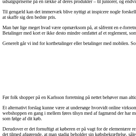
udsalgspriserne på en række af deres produkter – til juniorer, og endv
Til gengæld kan det immervæk blive nyttigt at inspicere nogle forsk
at skaffe sig den bedste pris.
Man bør lige meget hvad være opmærksom på, at såfremt en e-forretni
Betalinger med kort er ikke desto mindre omfattet af et reglement, som
Generelt går vi ind for kortbetalinger eller betalinger med mobilen. So
Før folk shopper på en Karlsson forretning på nettet behøver man altid
Et alternativt forslag kunne være at undersøge hvorvidt online virkso
webshoppen en gang i mellem føres tilsyn med af fagmænd der har mege
som følge af dit køb.
Derudover er det fornuftigt at køberen er på vagt for de elementære reg
det tilmed afgørende, at man stadig beholder sin købsbekræftelse, så