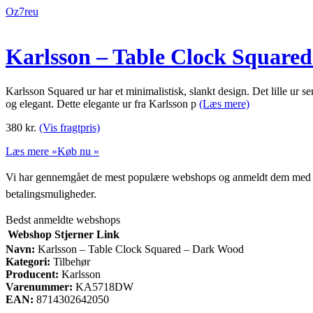
Oz7reu
Karlsson – Table Clock Square
Karlsson Squared ur har et minimalistisk, slankt design. Det lille ur 
og elegant. Dette elegante ur fra Karlsson p
(Læs mere)
380
kr.
(Vis fragtpris)
Læs mere »
Køb nu »
Vi har gennemgået de mest populære webshops og anmeldt dem med stjern
betalingsmuligheder.
Bedst anmeldte webshops
Webshop
Stjerner
Link
Navn:
Karlsson – Table Clock Squared – Dark Wood
Kategori:
Tilbehør
Producent:
Karlsson
Varenummer:
KA5718DW
EAN:
8714302642050