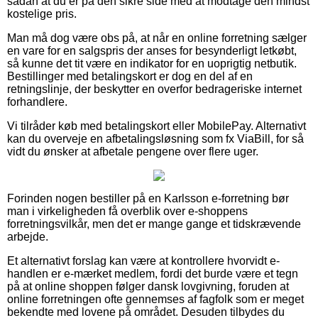
sådan at du er på den sikre side med at modtage den mindst
kostelige pris.
Man må dog være obs på, at når en online forretning sælger
en vare for en salgspris der anses for besynderligt letkøbt,
så kunne det tit være en indikator for en uoprigtig netbutik.
Bestillinger med betalingskort er dog en del af en
retningslinje, der beskytter en overfor bedrageriske internet
forhandlere.
Vi tilråder køb med betalingskort eller MobilePay. Alternativt
kan du overveje en afbetalingsløsning som fx ViaBill, for så
vidt du ønsker at afbetale pengene over flere uger.
Forinden nogen bestiller på en Karlsson e-forretning bør
man i virkeligheden få overblik over e-shoppens
forretningsvilkår, men det er mange gange et tidskrævende
arbejde.
Et alternativt forslag kan være at kontrollere hvorvidt e-
handlen er e-mærket medlem, fordi det burde være et tegn
på at online shoppen følger dansk lovgivning, foruden at
online forretningen ofte gennemses af fagfolk som er meget
bekendte med lovene på området. Desuden tilbydes du