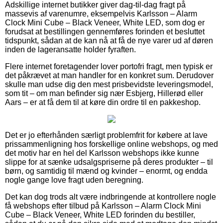
Adskillige internet butikker giver dag-til-dag fragt på
massevis af varenumre, eksempelvis Karlsson – Alarm
Clock Mini Cube – Black Veneer, White LED, som dog er
forudsat at bestillingen gennemføres forinden et besluttet
tidspunkt, sådan at de kan nå at få de nye varer ud af døren
inden de lageransatte holder fyraften.
Flere internet foretagender lover portofri fragt, men typisk er
det påkrævet at man handler for en konkret sum. Derudover
skulle man udse dig den mest prisbevidste leveringsmodel,
som tit – om man befinder sig nær Esbjerg, Hillerød eller
Aars – er at få dem til at køre din ordre til en pakkeshop.
Det er jo efterhånden særligt problemfrit for købere at lave
prissammenligning hos forskellige online webshops, og med
det motiv har en hel del Karlsson webshops ikke kunne
slippe for at sænke udsalgspriserne på deres produkter – til
børn, og samtidig til mænd og kvinder – enormt, og endda
nogle gange love fragt uden beregning.
Det kan dog trods alt være indbringende at kontrollere nogle
få webshops efter tilbud på Karlsson – Alarm Clock Mini
Cube – Black Veneer, White LED forinden du bestiller,