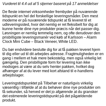
Vurderet til
4.4
ud af 5 stjerner baseret på
17
anmeldelser
De fleste internet virksomheder frembyder på nuværende
tidspunkt en hel del forskellige leveringsmåder. Den mest
moderne er på nuværende tidspunkt at få leveret til et
udleveringssted, hvor det nemlig er ret fleksibelt for dig at
kunne hente dine nye produkter præcis når det passer dig.
Løsningen er nemlig temmelig nem, og ofte derudover den
prisbilligste leveringsmanér ved køb af Karlsson – Alarm
Clock Mini Cube – Black Veneer, White LED.
Du bør endvidere beslutte dig for at få pakken leveret hjem
til dig eller ud til dit arbejdes adresse. Fragtmuligheden er en
gang i mellem et hak mere bekostelig, men også virkelig let
gængelig. Den prisbilligste form for levering kan ikke
modsiges at være at du selv henter pakken, hvilket dog
afhænger af at du lever med kort afstand til e-handlens
arbejdslager.
Leveringstidspunktet på Tilbehør er naturligvis virkelig
væsentlig i tilfælde af at du behøver dine nye produkter om
få sekunder, så herved er det jo afgørende at du gransker
det estimerede leveringstidspunkt på det pågældende
produkt.