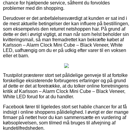
chance for hjælpende service, såfremt du forvoldes
problemer med din shopping.
Derudover er det anbefalelsesværdigt at kunden er sat ind i
de mest aktuelle betingelser der kan influere på bestillingen,
som eksempelvis den returret netshoppen har. På grund af
dette er det i øvrigt vigtigt, at man når som helst beholder sin
kvitteringsmail, så man fremadrettet kan bekræfte købet af
Karlsson – Alarm Clock Mini Cube – Black Veneer, White
LED, uafhængig om du er på udkig efter varer til en voksen
eller et barn.
Trustpilot præsterer stort set pålidelige genveje til at fortolke
forskellige eksisterende forbrugeres erfaringer og på grund
af dette er det at foretrække, at du tolker online forretningens
kritik af Karlsson – Alarm Clock Mini Cube – Black Veneer,
White LED forud for at du handler.
Facebook fører til ligeledes stort set habile chancer for at få
indsigt i online shoppens pålidelighed. I øvrigt er der mange
firmaer på nettet hvor du kan sammensætte en vurdering af
købsoplevelsen, som tilmed må bruges til afvejning af
kundetilfredsheden.