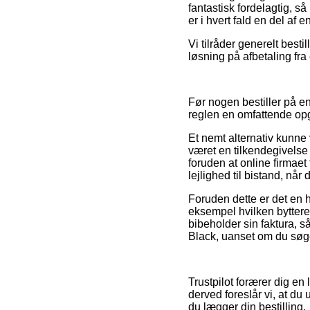
fantastisk fordelagtig, s
er i hvert fald en del af e
Vi tilråder generelt bes
løsning på afbetaling fra
Før nogen bestiller på en
reglen en omfattende op
Et nemt alternativ kunne
været en tilkendegivelse
foruden at online firmae
lejlighed til bistand, nå
Foruden dette er det en h
eksempel hvilken bytteret
bibeholder sin faktura, 
Black, uanset om du søger
Trustpilot forærer dig e
derved foreslår vi, at du
du lægger din bestilling.