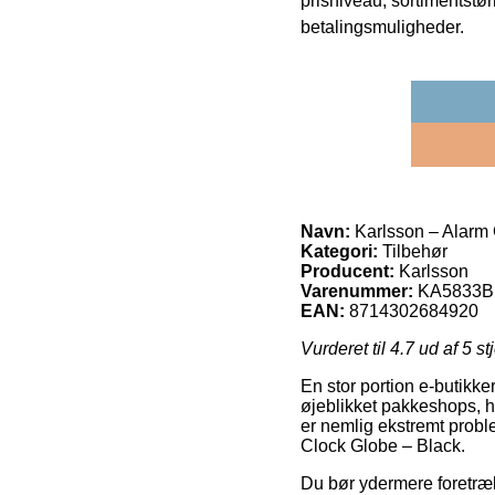
prisniveau, sortimentstø
betalingsmuligheder.
Navn:
Karlsson – Alarm 
Kategori:
Tilbehør
Producent:
Karlsson
Varenummer:
KA5833B
EAN:
8714302684920
Vurderet til
4.7
ud af 5 st
En stor portion e-butikke
øjeblikket pakkeshops, h
er nemlig ekstremt proble
Clock Globe – Black.
Du bør ydermere foretrække