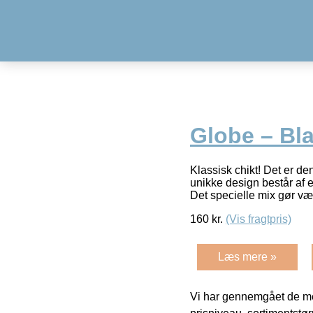
Globe – Bl
Klassisk chikt! Det er d
unikke design består af e
Det specielle mix gør v
160
kr.
(Vis fragtpris)
Læs mere »
Vi har gennemgået de mes