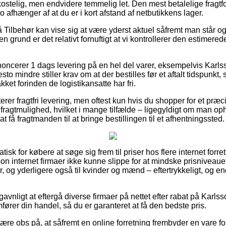
ostelig, men endvidere temmelig let. Den mest betalelige fragtfo
o afhænger af at du er i kort afstand af netbutikkens lager.
Tilbehør kan vise sig at være yderst aktuel såfremt man står o
en grund er det relativt fornuftigt at vi kontrollerer den estimere
oncerer 1 dags levering på en hel del varer, eksempelvis Karl
o mindre stiller krav om at der bestilles før et aftalt tidspunkt, så
ket forinden de logistikansatte har fri.
erer fragtfri levering, men oftest kun hvis du shopper for et præ
 fragtmulighed, hvilket i mange tilfælde – ligegyldigt om man oph
t få fragtmanden til at bringe bestillingen til et afhentningssted.
tisk for købere at søge sig frem til priser hos flere internet forre
on internet firmaer ikke kunne slippe for at mindske prisniveaue
er, og yderligere også til kvinder og mænd – eftertrykkeligt, og
avnligt at eftergå diverse firmaer på nettet efter rabat på Karl
ører din handel, så du er garanteret at få den bedste pris.
re obs på, at såfremt en online forretning frembyder en vare for