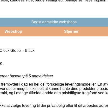
rrelse, kundeservice, brugervenlighed, betingelser, leveringsfor
Bedst anmeldte webshops
Webshop
Stjerner
Clock Globe – Black
K
jerner baseret på
5
anmeldelser
r frembyder i dag en hel del forskellige leveringsmodeller. En af
vor det er meget fleksibelt at kunne hente dine produkter præcis
mfri, og i mange tilfælde endda den prisbilligste fragtform ved 
 at vælge levering til din privatbolig eller til dit arbejdes adre