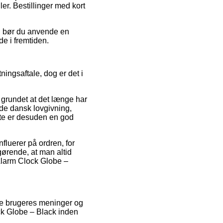
er. Bestillinger med kort
ng bør du anvende en
de i fremtiden.
ningsaftale, dog er det i
 grundet at det længe har
de dansk lovgivning,
tte er desuden en god
fluerer på ordren, for
gørende, at man altid
 Alarm Clock Globe –
dre brugeres meninger og
ock Globe – Black inden