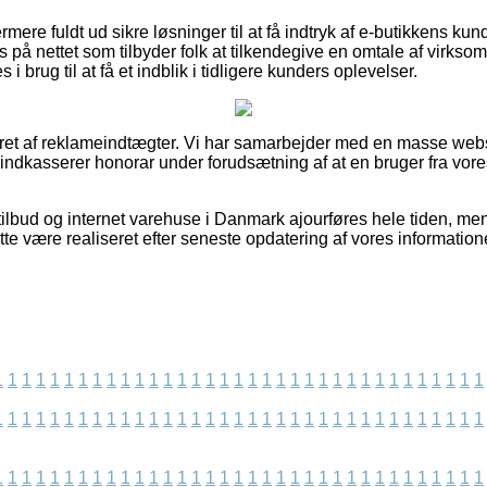
re fuldt ud sikre løsninger til at få indtryk af e-butikkens kun
s på nettet som tilbyder folk at tilkendegive en omtale af virkso
brug til at få et indblik i tidligere kunders oplevelser.
eret af reklameindtægter. Vi har samarbejder med en masse web
g indkasserer honorar under forudsætning af at en bruger fra vo
ilbud og internet varehuse i Danmark ajourføres hele tiden, men 
te være realiseret efter seneste opdatering af vores information
1
1
1
1
1
1
1
1
1
1
1
1
1
1
1
1
1
1
1
1
1
1
1
1
1
1
1
1
1
1
1
1
1
1
1
1
1
1
1
1
1
1
1
1
1
1
1
1
1
1
1
1
1
1
1
1
1
1
1
1
1
1
1
1
1
1
1
1
1
1
1
1
1
1
1
1
1
1
1
1
1
1
1
1
1
1
1
1
1
1
1
1
1
1
1
1
1
1
1
1
1
1
1
1
1