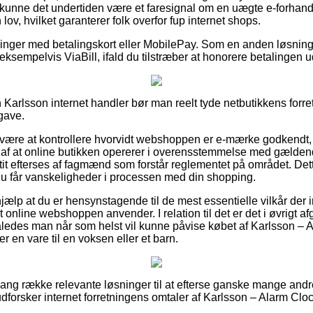
å kunne det undertiden være et faresignal om en uægte e-forhandl
n lov, hvilket garanterer folk overfor fup internet shops.
tillinger med betalingskort eller MobilePay. Som en anden løsni
 eksempelvis ViaBill, ifald du tilstræber at honorere betalingen u
 Karlsson internet handler bør man reelt tyde netbutikkens forret
gave.
 være at kontrollere hvorvidt webshoppen er e-mærke godkendt,
 af at online butikken opererer i overensstemmelse med gælden
t tit efterses af fagmænd som forstår reglementet på området. De
r du får vanskeligheder i processen med din shopping.
jælp at du er hensynstagende til de mest essentielle vilkår der in
 online webshoppen anvender. I relation til det er det i øvrigt af
således man når som helst vil kunne påvise købet af Karlsson –
 en vare til en voksen eller et barn.
n lang række relevante løsninger til at efterse ganske mange an
 udforsker internet forretningens omtaler af Karlsson – Alarm Cl