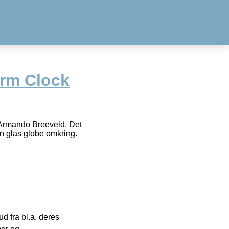
arm Clock
f Armando Breeveld. Det
en glas globe omkring.
 fra bl.a. deres