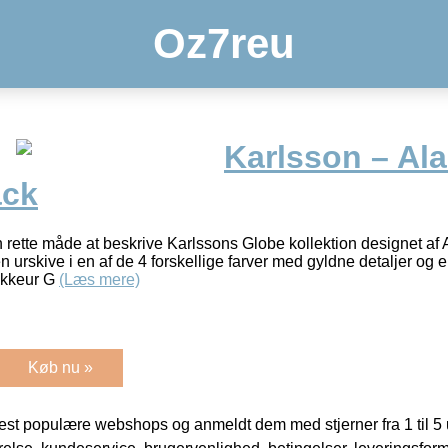
Oz7reu
Karlsson – Al
ack
en rette måde at beskrive Karlssons Globe kollektion designet a
n urskive i en af de 4 forskellige farver med gyldne detaljer og 
ækkeur G
(Læs mere)
Køb nu »
t populære webshops og anmeldt dem med stjerner fra 1 til 5 ud