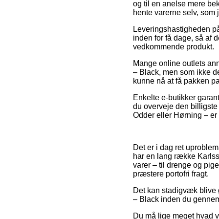
og til en anelse mere bek
hente varerne selv, som j
Leveringshastigheden på 
inden for få dage, så af d
vedkommende produkt.
Mange online outlets ann
– Black, men som ikke dest
kunne nå at få pakken pak
Enkelte e-butikker garant
du overveje den billigste
Odder eller Hørning – er a
Det er i dag ret uproblema
har en lang række Karlss
varer – til drenge og pig
præstere portofri fragt.
Det kan stadigvæk blive g
– Black inden du gennemf
Du må lige meget hvad væ