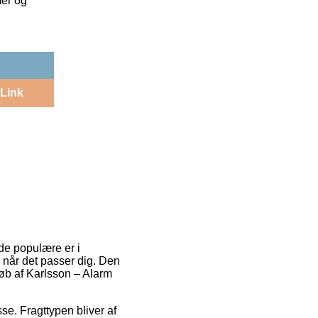
mer og
Link
 de populære er i
 når det passer dig. Den
køb af Karlsson – Alarm
sse. Fragttypen bliver af