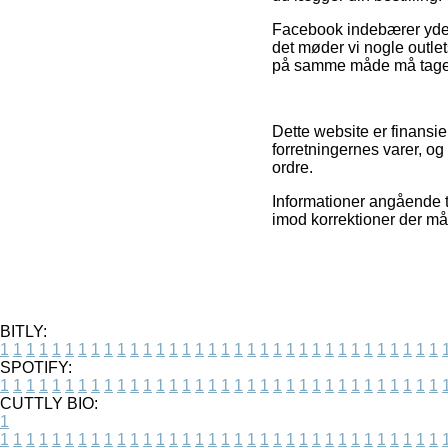
Facebook indebærer yderme
det møder vi nogle outlet
på samme måde må tages i 
Dette website er finansi
forretningernes varer, o
ordre.
Informationer angående t
imod korrektioner der måt
BITLY:
1
1
1
1
1
1
1
1
1
1
1
1
1
1
1
1
1
1
1
1
1
1
1
1
1
1
1
1
1
1
1
1
1
1
SPOTIFY:
1
1
1
1
1
1
1
1
1
1
1
1
1
1
1
1
1
1
1
1
1
1
1
1
1
1
1
1
1
1
1
1
1
1
CUTTLY BIO:
1
1
1
1
1
1
1
1
1
1
1
1
1
1
1
1
1
1
1
1
1
1
1
1
1
1
1
1
1
1
1
1
1
1
1