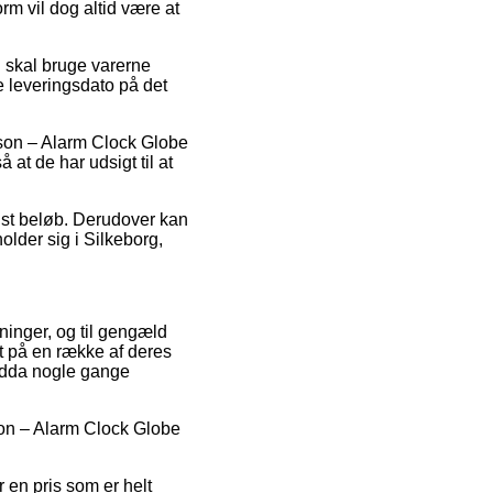
rm vil dog altid være at
g skal bruge varerne
de leveringsdato på det
sson – Alarm Clock Globe
 at de har udsigt til at
cist beløb. Derudover kan
older sig i Silkeborg,
tninger, og til gengæld
t på en række af deres
 endda nogle gange
sson – Alarm Clock Globe
 en pris som er helt