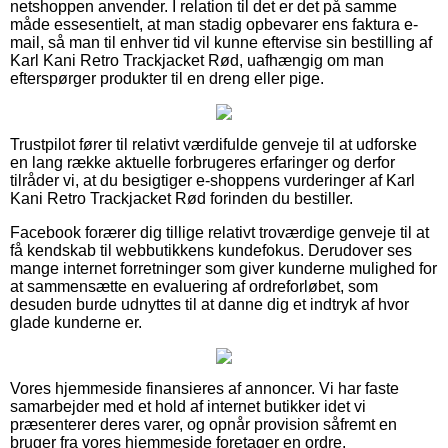
netshoppen anvender. I relation til det er det på samme
måde essesentielt, at man stadig opbevarer ens faktura e-
mail, så man til enhver tid vil kunne eftervise sin bestilling af
Karl Kani Retro Trackjacket Rød, uafhængig om man
efterspørger produkter til en dreng eller pige.
Trustpilot fører til relativt værdifulde genveje til at udforske
en lang række aktuelle forbrugeres erfaringer og derfor
tilråder vi, at du besigtiger e-shoppens vurderinger af Karl
Kani Retro Trackjacket Rød forinden du bestiller.
Facebook forærer dig tillige relativt troværdige genveje til at
få kendskab til webbutikkens kundefokus. Derudover ses
mange internet forretninger som giver kunderne mulighed for
at sammensætte en evaluering af ordreforløbet, som
desuden burde udnyttes til at danne dig et indtryk af hvor
glade kunderne er.
Vores hjemmeside finansieres af annoncer. Vi har faste
samarbejder med et hold af internet butikker idet vi
præsenterer deres varer, og opnår provision såfremt en
bruger fra vores hjemmeside foretager en ordre.