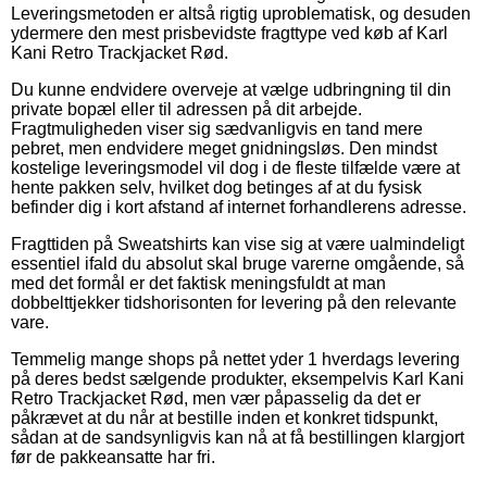
Leveringsmetoden er altså rigtig uproblematisk, og desuden
ydermere den mest prisbevidste fragttype ved køb af Karl
Kani Retro Trackjacket Rød.
Du kunne endvidere overveje at vælge udbringning til din
private bopæl eller til adressen på dit arbejde.
Fragtmuligheden viser sig sædvanligvis en tand mere
pebret, men endvidere meget gnidningsløs. Den mindst
kostelige leveringsmodel vil dog i de fleste tilfælde være at
hente pakken selv, hvilket dog betinges af at du fysisk
befinder dig i kort afstand af internet forhandlerens adresse.
Fragttiden på Sweatshirts kan vise sig at være ualmindeligt
essentiel ifald du absolut skal bruge varerne omgående, så
med det formål er det faktisk meningsfuldt at man
dobbelttjekker tidshorisonten for levering på den relevante
vare.
Temmelig mange shops på nettet yder 1 hverdags levering
på deres bedst sælgende produkter, eksempelvis Karl Kani
Retro Trackjacket Rød, men vær påpasselig da det er
påkrævet at du når at bestille inden et konkret tidspunkt,
sådan at de sandsynligvis kan nå at få bestillingen klargjort
før de pakkeansatte har fri.