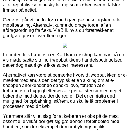
af et regulativ, som beskytter dig som køber overfor falske
firmaer på nettet.
Generelt går vi ind for køb med gængse betalingskort eller
mobilbetaling. Alternativt kunne du drage fordel af en
afdragsordning fra f.eks. ViaBill, hvis du foretrækker at
godtgøre prisen over flere uger.
Forinden folk handler i en Karl kani netshop kan man på en
vis måde sætte sig ind i webbutikkens handelsbetingelser,
det er dog naturligvis ikke super interessant.
Alternativet kan være at bemærke hvorvidt webbutikken er e-
mærket medlem, siden det typisk er en sikring om at e-
shoppen anerkender de danske love, foruden at e-
forhandleren hyppigt efterses af specialister som er meget
bekendte med de gældende regler. Det er en rigtig god
mulighed for opbakning, såfremt du skulle få problemer i
processen med dit køb.
Ydermere slår vi et slag for at køberen er obs på de mest
essentielle vilkår der gør sig gældende i forbindelse med
handlen, som for eksempel den ombytningspolitik