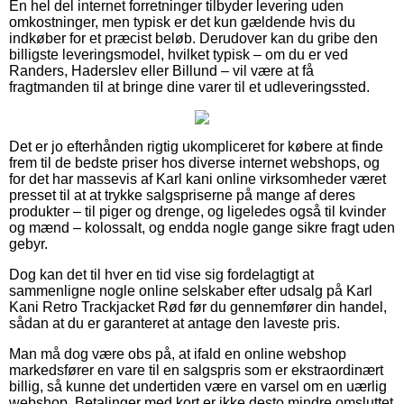
En hel del internet forretninger tilbyder levering uden
omkostninger, men typisk er det kun gældende hvis du
indkøber for et præcist beløb. Derudover kan du gribe den
billigste leveringsmodel, hvilket typisk – om du er ved
Randers, Haderslev eller Billund – vil være at få
fragtmanden til at bringe dine varer til et udleveringssted.
Det er jo efterhånden rigtig ukompliceret for købere at finde
frem til de bedste priser hos diverse internet webshops, og
for det har massevis af Karl kani online virksomheder været
presset til at at trykke salgspriserne på mange af deres
produkter – til piger og drenge, og ligeledes også til kvinder
og mænd – kolossalt, og endda nogle gange sikre fragt uden
gebyr.
Dog kan det til hver en tid vise sig fordelagtigt at
sammenligne nogle online selskaber efter udsalg på Karl
Kani Retro Trackjacket Rød før du gennemfører din handel,
sådan at du er garanteret at antage den laveste pris.
Man må dog være obs på, at ifald en online webshop
markedsfører en vare til en salgspris som er ekstraordinært
billig, så kunne det undertiden være en varsel om en uærlig
webshop. Betalinger med kort er ikke desto mindre omsluttet