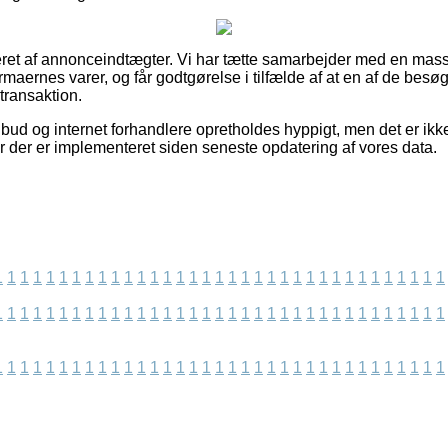
eret af annonceindtægter. Vi har tætte samarbejder med en mass
rmaernes varer, og får godtgørelse i tilfælde af at en af de bes
transaktion.
ud og internet forhandlere opretholdes hyppigt, men det er ikke 
er der er implementeret siden seneste opdatering af vores data.
1
1
1
1
1
1
1
1
1
1
1
1
1
1
1
1
1
1
1
1
1
1
1
1
1
1
1
1
1
1
1
1
1
1
1
1
1
1
1
1
1
1
1
1
1
1
1
1
1
1
1
1
1
1
1
1
1
1
1
1
1
1
1
1
1
1
1
1
1
1
1
1
1
1
1
1
1
1
1
1
1
1
1
1
1
1
1
1
1
1
1
1
1
1
1
1
1
1
1
1
1
1
1
1
1