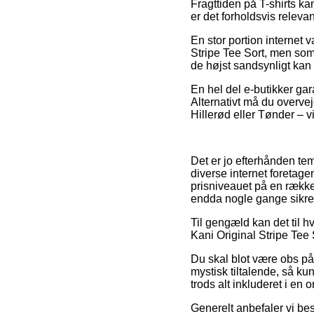
Fragttiden på T-shirts k
er det forholdsvis releva
En stor portion internet 
Stripe Tee Sort, men som
de højst sandsynligt kan
En hel del e-butikker gar
Alternativt må du overve
Hillerød eller Tønder – vi
Det er jo efterhånden te
diverse internet foretage
prisniveauet på en række 
endda nogle gange sikre 
Til gengæld kan det til hv
Kani Original Stripe Tee S
Du skal blot være obs på,
mystisk tiltalende, så ku
trods alt inkluderet i en
Generelt anbefaler vi be