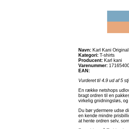
Navn:
Karl Kani Original
Kategori:
T-shirts
Producent:
Karl kani
Varenummer:
1716540
EAN:
Vurderet til
4.9
ud af 5 st
En række netshops udlover
bragt ordren til en pakke
virkelig gnidningsløs, og
Du bør ydermere udse dig 
en kende mindre prisbilli
at hente ordren selv, so