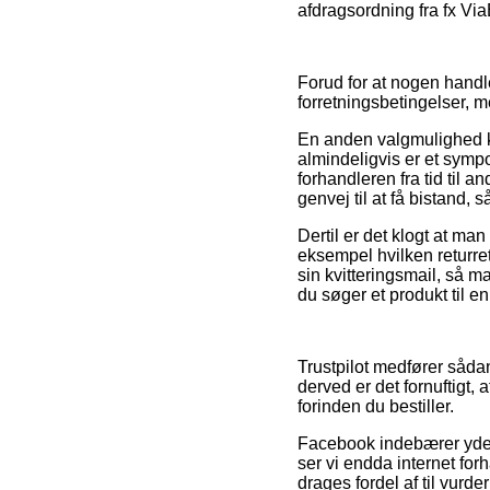
afdragsordning fra fx Via
Forud for at nogen handl
forretningsbetingelser, m
En anden valgmulighed ku
almindeligvis er et sympo
forhandleren fra tid til 
genvej til at få bistand, 
Dertil er det klogt at ma
eksempel hvilken returret
sin kvitteringsmail, så m
du søger et produkt til en
Trustpilot medfører såda
derved er det fornuftigt,
forinden du bestiller.
Facebook indebærer yderm
ser vi endda internet fo
drages fordel af til vurde