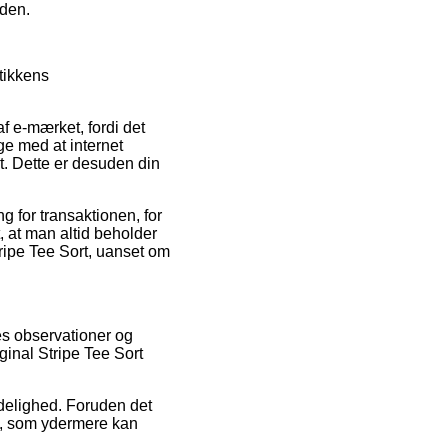
iden.
tikkens
f e-mærket, fordi det
ge med at internet
et. Dette er desuden din
g for transaktionen, for
, at man altid beholder
tripe Tee Sort, uanset om
es observationer og
ginal Stripe Tee Sort
idelighed. Foruden det
en, som ydermere kan