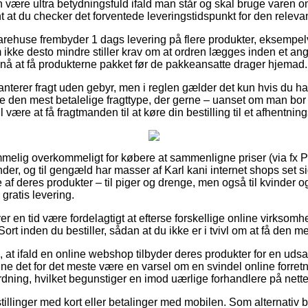
an være ultra betydningsfuld ifald man står og skal bruge varen 
nt at du checker det forventede leveringstidspunkt for den releva
varehuse frembyder 1 dags levering på flere produkter, eksempel
 ikke desto mindre stiller krav om at ordren lægges inden et ang
 nå at få produkterne pakket før de pakkeansatte drager hjemad.
anterer fragt uden gebyr, men i reglen gælder det kun hvis du ha
je den mest betalelige fragttype, der gerne – uanset om man bor
l være at få fragtmanden til at køre din bestilling til et afhentnin
mmelig overkommeligt for købere at sammenligne priser (via fx P
nder, og til gengæld har masser af Karl kani internet shops set si
af deres produkter – til piger og drenge, men også til kvinder o
gratis levering.
er en tid være fordelagtigt at efterse forskellige online virksomhe
ort inden du bestiller, sådan at du ikke er i tvivl om at få den mes
 at ifald en online webshop tilbyder deres produkter for en udsa
nne det for det meste være en varsel om en svindel online forret
 ordning, hvilket begunstiger en imod uærlige forhandlere på nette
stillinger med kort eller betalinger med mobilen. Som alternativ