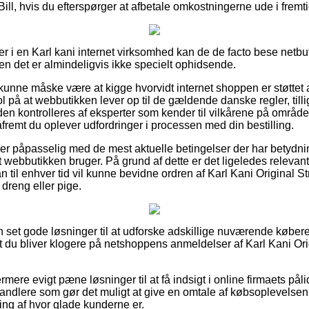
Bill, hvis du efterspørger at afbetale omkostningerne ude i fremt
er i en Karl kani internet virksomhed kan de de facto bese netbu
en det er almindeligvis ikke specielt ophidsende.
nne måske være at kigge hvorvidt internet shoppen er støttet a
l på at webbutikken lever op til de gældende danske regler, tilli
anden kontrolleres af eksperter som kender til vilkårene på områd
såfremt du oplever udfordringer i processen med din bestilling.
n er påpasselig med de mest aktuelle betingelser der har betydnin
 webbutikken bruger. På grund af dette er det ligeledes relevant
an til enhver tid vil kunne bevidne ordren af Karl Kani Original S
 dreng eller pige.
n set gode løsninger til at udforske adskillige nuværende køber
 at du bliver klogere på netshoppens anmeldelser af Karl Kani Ori
ere evigt pæne løsninger til at få indsigt i online firmaets pål
rhandlere som gør det muligt at give en omtale af købsoplevels
ring af hvor glade kunderne er.