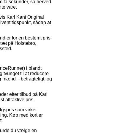
om få sekunder, så herved
nte vare.
vis Karl Kani Original
ivent tidspunkt, sådan at
ndler for en bestemt pris.
 tæt på Holstebro,
gssted.
riceRunner) i blandt
g tvunget til at reducere
g mænd – betragteligt, og
der efter tilbud på Karl
t attraktive pris.
lgspris som virker
ning. Køb med kort er
t.
 burde du vælge en