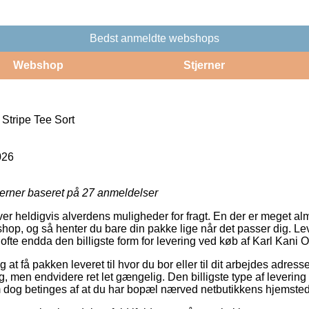
Bedst anmeldte webshops
Webshop
Stjerner
 Stripe Tee Sort
026
jerner baseret på
27
anmeldelser
 heldigvis alverdens muligheder for fragt. En der er meget almi
shop, og så henter du bare din pakke lige når det passer dig. Le
 ofte endda den billigste form for levering ved køb af Karl Kani O
at få pakken leveret til hvor du bor eller til dit arbejdes adre
g, men endvidere ret let gængelig. Den billigste type af levering
m dog betinges af at du har bopæl nærved netbutikkens hjemsted