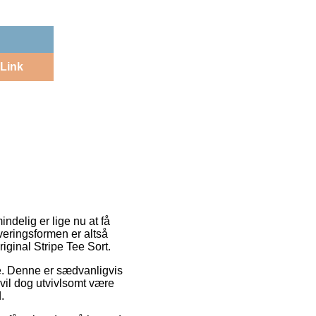
Link
ndelig er lige nu at få
veringsformen er altså
riginal Stripe Tee Sort.
sse. Denne er sædvanligvis
 vil dog utvivlsomt være
.