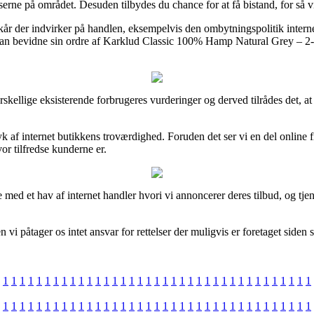
erne på området. Desuden tilbydes du chance for at få bistand, for så v
ilkår der indvirker på handlen, eksempelvis den ombytningspolitik inte
 kan bevidne sin ordre af Karklud Classic 100% Hamp Natural Grey – 2-pa
 forskellige eksisterende forbrugeres vurderinger og derved tilrådes d
 af internet butikkens troværdighed. Foruden det ser vi en del online f
vor tilfredse kunderne er.
 med et hav af internet handler hvori vi annoncerer deres tilbud, og tj
i påtager os intet ansvar for rettelser der muligvis er foretaget siden 
1
1
1
1
1
1
1
1
1
1
1
1
1
1
1
1
1
1
1
1
1
1
1
1
1
1
1
1
1
1
1
1
1
1
1
1
1
1
1
1
1
1
1
1
1
1
1
1
1
1
1
1
1
1
1
1
1
1
1
1
1
1
1
1
1
1
1
1
1
1
1
1
1
1