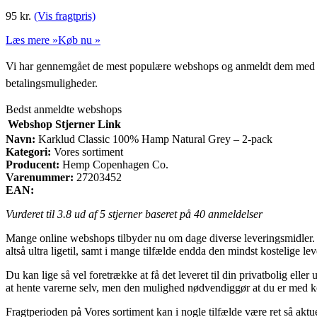
95
kr.
(Vis fragtpris)
Læs mere »
Køb nu »
Vi har gennemgået de mest populære webshops og anmeldt dem med stjern
betalingsmuligheder.
Bedst anmeldte webshops
Webshop
Stjerner
Link
Navn:
Karklud Classic 100% Hamp Natural Grey – 2-pack
Kategori:
Vores sortiment
Producent:
Hemp Copenhagen Co.
Varenummer:
27203452
EAN:
Vurderet til
3.8
ud af 5 stjerner baseret på
40
anmeldelser
Mange online webshops tilbyder nu om dage diverse leveringsmidler. En a
altså ultra ligetil, samt i mange tilfælde endda den mindst kostelig
Du kan lige så vel foretrække at få det leveret til din privatbolig eller
at hente varerne selv, men den mulighed nødvendiggør at du er med k
Fragtperioden på Vores sortiment kan i nogle tilfælde være ret så aktu