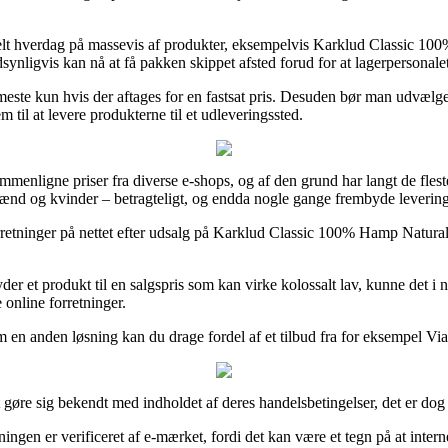
enkelt hverdag på massevis af produkter, eksempelvis Karklud Classic 10
ynligvis kan nå at få pakken skippet afsted forud for at lagerpersonale
este kun hvis der aftages for en fastsat pris. Desuden bør man udvælge
 til at levere produkterne til et udleveringssted.
mmenligne priser fra diverse e-shops, og af den grund har langt de fle
l mænd og kvinder – betragteligt, og endda nogle gange frembyde leveri
orretninger på nettet efter udsalg på Karklud Classic 100% Hamp Natural 
byder et produkt til en salgspris som kan virke kolossalt lav, kunne det 
 online forretninger.
m en anden løsning kan du drage fordel af et tilbud fra for eksempel ViaB
øre sig bekendt med indholdet af deres handelsbetingelser, det er dog
tningen er verificeret af e-mærket, fordi det kan være et tegn på at inter