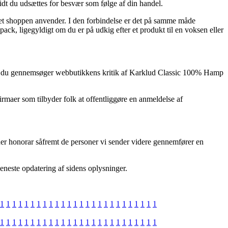
idt du udsættes for besvær som følge af din handel.
rnet shoppen anvender. I den forbindelse er det på samme måde
ck, ligegyldigt om du er på udkig efter et produkt til en voksen eller
et, at du gennemsøger webbutikkens kritik af Karklud Classic 100% Hamp
irmaer som tilbyder folk at offentliggøre en anmeldelse af
ener honorar såfremt de personer vi sender videre gennemfører en
seneste opdatering af sidens oplysninger.
1
1
1
1
1
1
1
1
1
1
1
1
1
1
1
1
1
1
1
1
1
1
1
1
1
1
1
1
1
1
1
1
1
1
1
1
1
1
1
1
1
1
1
1
1
1
1
1
1
1
1
1