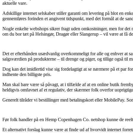
aktuelle vare.
Adskillige internet selskaber stiller garanti om levering på blot en 
gennemføres forinden et angivent tidspunkt, med det formål at de sands
Nogle enkelte webshops sikrer fragt uden omkostninger, men for det m
om du bor tæt på Helsingør, Dragør eller Slangerup – vil være at få dem
Det er efterhånden usædvanlig overkommeligt for alle og enhver at sa
salgsværdien på produkterne – til drenge og piger, og tillige også ti
Dog kan det imidlertid vise sig fordelagtigt at se nærmere på et par f
indhente den billigste pris.
Man skal bare være så påvagt, at i tilfælde af at en online butik frem
heldigvis omfavnet af et regulativ, der skærmer folk overfor uoprigtige
Generelt tilråder vi bestillinger med betalingskort eller MobilePay. So
Før folk handler på en Hemp Copenhagen Co. netshop kunne de reelt g
Et alternativt forslag kunne være at finde ud af hvorvidt internet forre