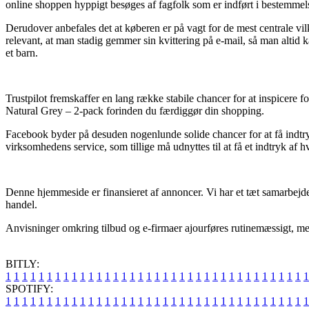
online shoppen hyppigt besøges af fagfolk som er indført i bestemmels
Derudover anbefales det at køberen er på vagt for de mest centrale v
relevant, at man stadig gemmer sin kvittering på e-mail, så man altid
et barn.
Trustpilot fremskaffer en lang række stabile chancer for at inspicere
Natural Grey – 2-pack forinden du færdiggør din shopping.
Facebook byder på desuden nogenlunde solide chancer for at få indtryk
virksomhedens service, som tillige må udnyttes til at få et indtryk af h
Denne hjemmeside er finansieret af annoncer. Vi har et tæt samarbejde
handel.
Anvisninger omkring tilbud og e-firmaer ajourføres rutinemæssigt, men v
BITLY:
1
1
1
1
1
1
1
1
1
1
1
1
1
1
1
1
1
1
1
1
1
1
1
1
1
1
1
1
1
1
1
1
1
1
1
1
1
SPOTIFY:
1
1
1
1
1
1
1
1
1
1
1
1
1
1
1
1
1
1
1
1
1
1
1
1
1
1
1
1
1
1
1
1
1
1
1
1
1