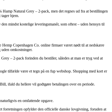
0% Hamp Natural Grey – 2-pack, men det regnes ud fra at bestillingen
t tager hjem.
 den mindst kostelige leveringsmanér, som oftest – uden hensyn til
ste Hemp Copenhagen Co. online firmaer været nødt til at nedskære
ng uden omkostninger.
Grey – 2-pack forinden du bestiller, således at man er tryg ved at
i nogle tilfælde være et tegn på en fup webshop. Shopping med kort er
ill, ifald du hellere vil godtgøre betalingen over en periode.
 naturligvis en omfattende opgave.
net forretningen opfylder den officielle danske lovgivning, foruden at