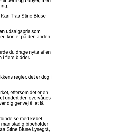
 til børn og babyer, men
ing.
 Kari Traa Stine Bluse
r en udsalgspris som
med kort er på den anden
urde du drage nytte af en
 i flere bidder.
kkens regler, det er dog i
et, eftersom det er en
maet undertiden overvåges
 dig genvej til at få
orbindelse med købet,
t man stadig bibeholder
raa Stine Bluse Lysegrå,