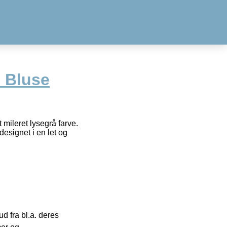
e Bluse
 mileret lysegrå farve.
esignet i en let og
 fra bl.a. deres