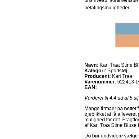
prisniveau, sortimentstø
betalingsmuligheder.
Navn:
Kari Traa Stine B
Kategori:
Sportstøj
Producent:
Kari Traa
Varenummer:
622413-L
EAN:
Vurderet til
4.4
ud af 5 st
Mange firmaer på nettet f
øjeblikket at få aflever
mulighed for det. Fragtfo
af Kari Traa Stine Bluse 
Du bør endvidere vælge at 