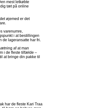
Den mest letkøbte
 dig tæt på online
 det øjemed er det
are.
res varenumre,
punkt i at bestillingen
 de lageransatte har fri.
dsætning af at man
 i de fleste tilfælde –
 at bringe din pakke til
tak har de fleste Kari Traa