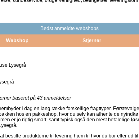
rrelse, kundeservice, brugervenlighed, betingelser, leveringsfor
Bedst anmeldte webshops
Webshop
Stjerner
luse Lysegrå
ysegrå
jerner baseret på
43
anmeldelser
rembyder i dag en lang række forskellige fragttyper. Førstevalg
et pakken hos en pakkeshop, hvor du selv kan afhente de nyindkø
rmen er jo rigtig smart, samt typisk også den mest betalelige løs
Lysegrå.
bestille produkterne til levering hjem til hvor du bor eller ud til