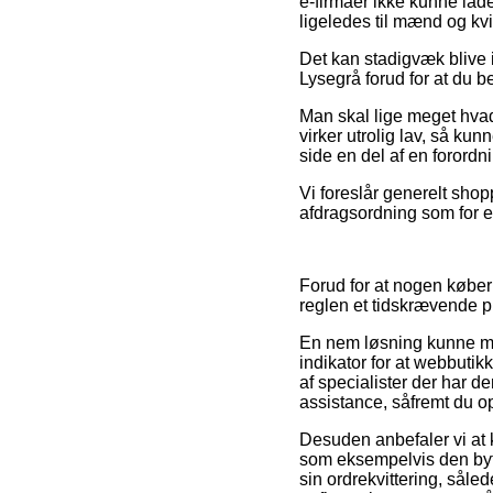
e-firmaer ikke kunne lad
ligeledes til mænd og kv
Det kan stadigvæk blive i
Lysegrå forud for at du bes
Man skal lige meget hvad 
virker utrolig lav, så k
side en del af en forord
Vi foreslår generelt shop
afdragsordning som for eks
Forud for at nogen køber 
reglen et tidskrævende pr
En nem løsning kunne må
indikator for at webbutik
af specialister der har 
assistance, såfremt du o
Desuden anbefaler vi at 
som eksempelvis den bytt
sin ordrekvittering, sål