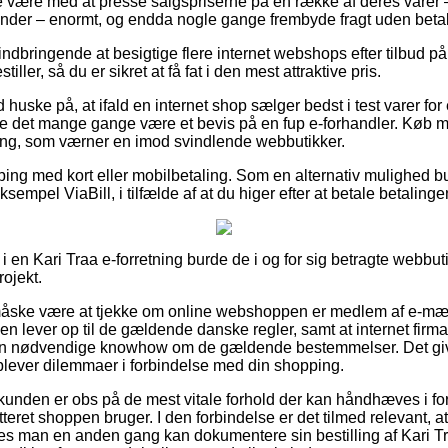
e være med at presse salgspriserne på en række af deres varer –
inder – enormt, og endda nogle gange frembyde fragt uden betal
ndbringende at besigtige flere internet webshops efter tilbud på
tiller, så du er sikret at få fat i den mest attraktive pris.
huske på, at ifald en internet shop sælger bedst i test varer fo
unne det mange gange være et bevis på en fup e-forhandler. Køb 
ning, som værner en imod svindlende webbutikker.
ping med kort eller mobilbetaling. Som en alternativ mulighed b
empel ViaBill, i tilfælde af at du higer efter at betale betalingen
i en Kari Traa e-forretning burde de i og for sig betragte webbuti
ojekt.
ske være at tjekke om online webshoppen er medlem af e-mærk
ken lever op til de gældende danske regler, samt at internet fir
den nødvendige knowhow om de gældende bestemmelser. Det giver
plever dilemmaer i forbindelse med din shopping.
kunden er obs på de mest vitale forhold der kan håndhæves i f
eret shoppen bruger. I den forbindelse er det tilmed relevant, a
edes man en anden gang kan dokumentere sin bestilling af Kari T