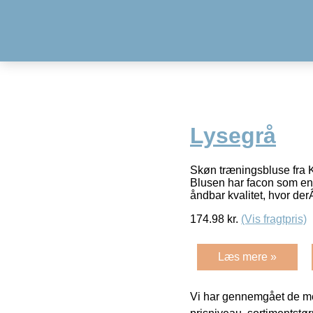
Lysegrå
Skøn træningsbluse fra Ka
Blusen har facon som en 
åndbar kvalitet, hvor der
174.98
kr.
(Vis fragtpris)
Læs mere »
Vi har gennemgået de mes