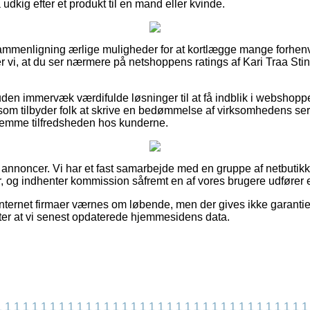
dkig efter et produkt til en mand eller kvinde.
 sammenligning ærlige muligheder for at kortlægge mange forh
ter vi, at du ser nærmere på netshoppens ratings af Kari Traa St
en immervæk værdifulde løsninger til at få indblik i webshop
som tilbyder folk at skrive en bedømmelse af virksomhedens ser
ornemme tilfredsheden hos kunderne.
 annoncer. Vi har et fast samarbejde med en gruppe af netbutikk
r, og indhenter kommission såfremt en af vores brugere udfører e
internet firmaer værnes om løbende, men der gives ikke garantie
fter at vi senest opdaterede hjemmesidens data.
1
1
1
1
1
1
1
1
1
1
1
1
1
1
1
1
1
1
1
1
1
1
1
1
1
1
1
1
1
1
1
1
1
1
1