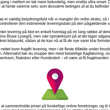
 gang i mellem en tak mere bekostelig, men endda ultra smart. 
e at hente varerne selv, som desværre betinges af at du befinder
j er vældig betydningsfuld når vi mangler din ordre straks, så i
i kontrollerer den estimerede leveringsdato på den pågældende v
yder levering på blot en enkelt hverdag på en lang række af de
tine Bluse Lysegrå, men vær opmærksom på at det tager udgangs
ret tidspunkt, sådan at de kan nå at få de nye varer klar forinden
ettet lover fragtfri levering, men i de fleste tilfælde under foru
m. Alternativt bør du snuppe den mest betalelige fragtløsning, som
nhavn, Nakskov eller Hundested – vil være at få fragtmanden til
lk at sammenholde priser på forskellige online forretninger, og til 