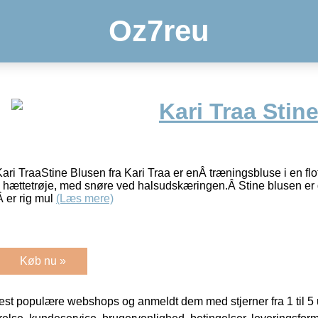
Oz7reu
Kari Traa Stin
ri TraaStine Blusen fra Kari Traa er enÂ træningsbluse i en flot
hættetrøje, med snøre ved halsudskæringen.Â Stine blusen er d
Â er rig mul
(Læs mere)
Køb nu »
t populære webshops og anmeldt dem med stjerner fra 1 til 5 ud