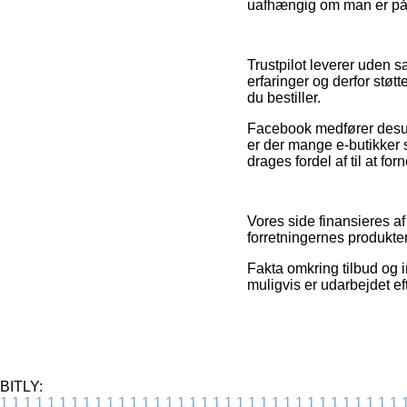
uafhængig om man er på u
Trustpilot leverer uden
erfaringer og derfor støt
du bestiller.
Facebook medfører desud
er der mange e-butikker 
drages fordel af til at f
Vores side finansieres af
forretningernes produkte
Fakta omkring tilbud og 
muligvis er udarbejdet e
BITLY:
1
1
1
1
1
1
1
1
1
1
1
1
1
1
1
1
1
1
1
1
1
1
1
1
1
1
1
1
1
1
1
1
1
1