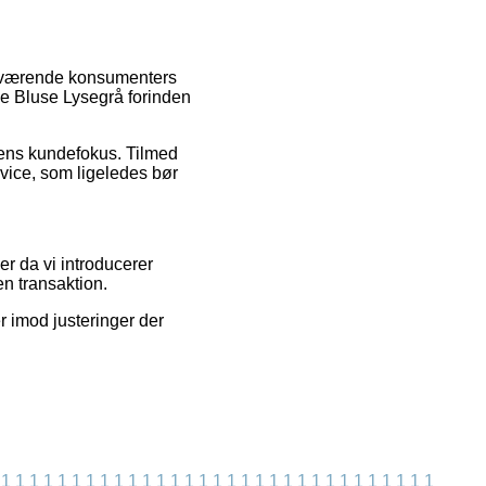
enværende konsumenters
ine Bluse Lysegrå forinden
pens kundefokus. Tilmed
vice, som ligeledes bør
er da vi introducerer
n transaktion.
r imod justeringer der
1
1
1
1
1
1
1
1
1
1
1
1
1
1
1
1
1
1
1
1
1
1
1
1
1
1
1
1
1
1
1