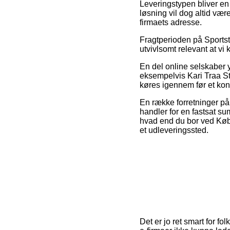
Leveringstypen bliver en
løsning vil dog altid vær
firmaets adresse.
Fragtperioden på Sportstø
utvivlsomt relevant at v
En del online selskaber 
eksempelvis Kari Traa S
køres igennem før et konk
En række forretninger på n
handler for en fastsat su
hvad end du bor ved Købe
et udleveringssted.
Det er jo ret smart for fo