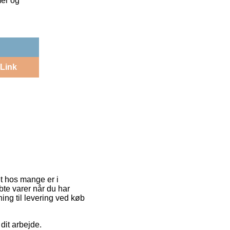
mer og
Link
et hos mange er i
bte varer når du har
ning til levering ved køb
 dit arbejde.