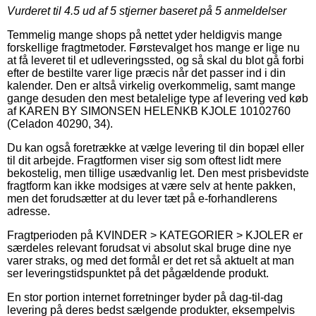
Vurderet til
4.5
ud af 5 stjerner baseret på
5
anmeldelser
Temmelig mange shops på nettet yder heldigvis mange
forskellige fragtmetoder. Førstevalget hos mange er lige nu
at få leveret til et udleveringssted, og så skal du blot gå forbi
efter de bestilte varer lige præcis når det passer ind i din
kalender. Den er altså virkelig overkommelig, samt mange
gange desuden den mest betalelige type af levering ved køb
af KAREN BY SIMONSEN HELENKB KJOLE 10102760
(Celadon 40290, 34).
Du kan også foretrække at vælge levering til din bopæl eller
til dit arbejde. Fragtformen viser sig som oftest lidt mere
bekostelig, men tillige usædvanlig let. Den mest prisbevidste
fragtform kan ikke modsiges at være selv at hente pakken,
men det forudsætter at du lever tæt på e-forhandlerens
adresse.
Fragtperioden på KVINDER > KATEGORIER > KJOLER er
særdeles relevant forudsat vi absolut skal bruge dine nye
varer straks, og med det formål er det ret så aktuelt at man
ser leveringstidspunktet på det pågældende produkt.
En stor portion internet forretninger byder på dag-til-dag
levering på deres bedst sælgende produkter, eksempelvis