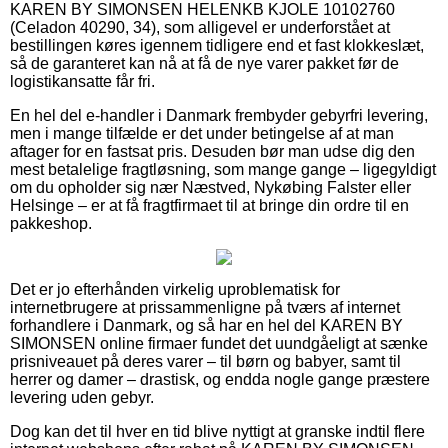
KAREN BY SIMONSEN HELENKB KJOLE 10102760
(Celadon 40290, 34), som alligevel er underforstået at
bestillingen køres igennem tidligere end et fast klokkeslæt,
så de garanteret kan nå at få de nye varer pakket før de
logistikansatte får fri.
En hel del e-handler i Danmark frembyder gebyrfri levering,
men i mange tilfælde er det under betingelse af at man
aftager for en fastsat pris. Desuden bør man udse dig den
mest betalelige fragtløsning, som mange gange – ligegyldigt
om du opholder sig nær Næstved, Nykøbing Falster eller
Helsinge – er at få fragtfirmaet til at bringe din ordre til en
pakkeshop.
Det er jo efterhånden virkelig uproblematisk for
internetbrugere at prissammenligne på tværs af internet
forhandlere i Danmark, og så har en hel del KAREN BY
SIMONSEN online firmaer fundet det uundgåeligt at sænke
prisniveauet på deres varer – til børn og babyer, samt til
herrer og damer – drastisk, og endda nogle gange præstere
levering uden gebyr.
Dog kan det til hver en tid blive nyttigt at granske indtil flere