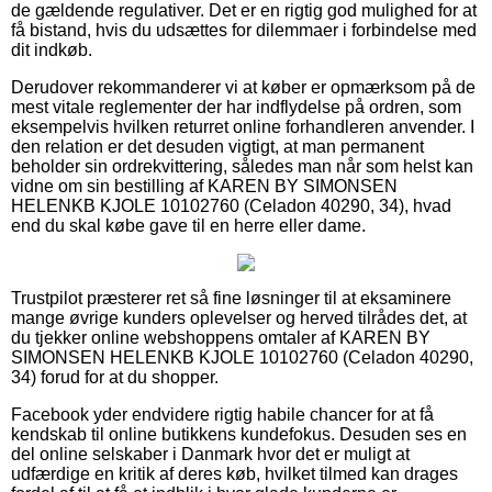
de gældende regulativer. Det er en rigtig god mulighed for at
få bistand, hvis du udsættes for dilemmaer i forbindelse med
dit indkøb.
Derudover rekommanderer vi at køber er opmærksom på de
mest vitale reglementer der har indflydelse på ordren, som
eksempelvis hvilken returret online forhandleren anvender. I
den relation er det desuden vigtigt, at man permanent
beholder sin ordrekvittering, således man når som helst kan
vidne om sin bestilling af KAREN BY SIMONSEN
HELENKB KJOLE 10102760 (Celadon 40290, 34), hvad
end du skal købe gave til en herre eller dame.
Trustpilot præsterer ret så fine løsninger til at eksaminere
mange øvrige kunders oplevelser og herved tilrådes det, at
du tjekker online webshoppens omtaler af KAREN BY
SIMONSEN HELENKB KJOLE 10102760 (Celadon 40290,
34) forud for at du shopper.
Facebook yder endvidere rigtig habile chancer for at få
kendskab til online butikkens kundefokus. Desuden ses en
del online selskaber i Danmark hvor det er muligt at
udfærdige en kritik af deres køb, hvilket tilmed kan drages