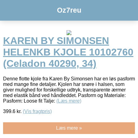
Oz7reu
KAREN BY SIMONSEN
HELENKB KJOLE 10102760
(Celadon 40290, 34)
Denne flotte kjole fra Karen By Simonsen har en løs pasform
med mange fine detaljer. Kjolen har snøre i halsen, som
giver mulighed for forskellige udtryk, transparente ærmer
med elastik bånd ved håndleddet. Pasform og Materiale:
Pasform: Loose fit Talje:
(Læs mere)
399.6
kr.
(Vis fragtpris)
Læs mere »