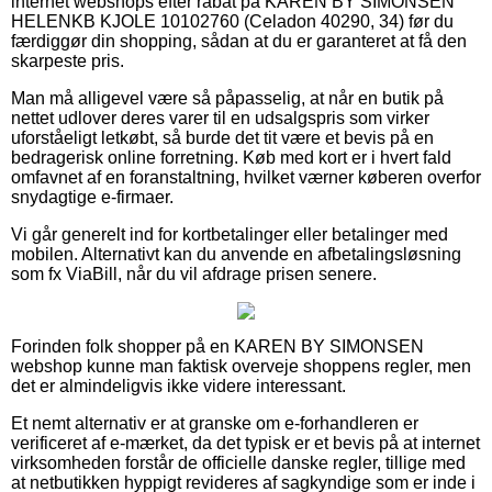
internet webshops efter rabat på KAREN BY SIMONSEN
HELENKB KJOLE 10102760 (Celadon 40290, 34) før du
færdiggør din shopping, sådan at du er garanteret at få den
skarpeste pris.
Man må alligevel være så påpasselig, at når en butik på
nettet udlover deres varer til en udsalgspris som virker
uforståeligt letkøbt, så burde det tit være et bevis på en
bedragerisk online forretning. Køb med kort er i hvert fald
omfavnet af en foranstaltning, hvilket værner køberen overfor
snydagtige e-firmaer.
Vi går generelt ind for kortbetalinger eller betalinger med
mobilen. Alternativt kan du anvende en afbetalingsløsning
som fx ViaBill, når du vil afdrage prisen senere.
Forinden folk shopper på en KAREN BY SIMONSEN
webshop kunne man faktisk overveje shoppens regler, men
det er almindeligvis ikke videre interessant.
Et nemt alternativ er at granske om e-forhandleren er
verificeret af e-mærket, da det typisk er et bevis på at internet
virksomheden forstår de officielle danske regler, tillige med
at netbutikken hyppigt revideres af sagkyndige som er inde i