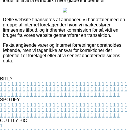
fordel af til at få et indblik i hvor glade kunderne er.
Dette website finansieres af annoncer. Vi har aftaler med en
gruppe af internet foretagender hvori vi markedsfører
firmaernes tilbud, og indhenter kommission for så vidt en
bruger fra vores website gennemfører en transaktion.
Fakta angående varer og internet forretninger opretholdes
løbende, men vi tager ikke ansvar for korrektioner der
potentielt er foretaget efter at vi senest opdaterede sidens
data.
BITLY:
1
1
1
1
1
1
1
1
1
1
1
1
1
1
1
1
1
1
1
1
1
1
1
1
1
1
1
1
1
1
1
1
1
1
1
1
1
1
1
1
1
1
1
1
1
1
1
1
1
1
1
1
1
1
1
1
1
1
1
1
1
1
1
1
1
1
1
1
1
1
1
1
1
1
1
1
1
1
1
1
1
1
1
1
1
1
1
1
1
1
1
1
1
1
1
1
1
1
1
1
SPOTIFY:
1
1
1
1
1
1
1
1
1
1
1
1
1
1
1
1
1
1
1
1
1
1
1
1
1
1
1
1
1
1
1
1
1
1
1
1
1
1
1
1
1
1
1
1
1
1
1
1
1
1
1
1
1
1
1
1
1
1
1
1
1
1
1
1
1
1
1
1
1
1
1
1
1
1
1
1
1
1
1
1
1
1
1
1
1
1
1
1
1
1
1
1
1
1
1
1
1
1
1
1
CUTTLY BIO:
1