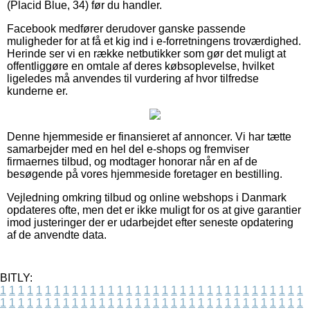
(Placid Blue, 34) før du handler.
Facebook medfører derudover ganske passende
muligheder for at få et kig ind i e-forretningens troværdighed.
Herinde ser vi en række netbutikker som gør det muligt at
offentliggøre en omtale af deres købsoplevelse, hvilket
ligeledes må anvendes til vurdering af hvor tilfredse
kunderne er.
Denne hjemmeside er finansieret af annoncer. Vi har tætte
samarbejder med en hel del e-shops og fremviser
firmaernes tilbud, og modtager honorar når en af de
besøgende på vores hjemmeside foretager en bestilling.
Vejledning omkring tilbud og online webshops i Danmark
opdateres ofte, men det er ikke muligt for os at give garantier
imod justeringer der er udarbejdet efter seneste opdatering
af de anvendte data.
BITLY:
1
1
1
1
1
1
1
1
1
1
1
1
1
1
1
1
1
1
1
1
1
1
1
1
1
1
1
1
1
1
1
1
1
1
1
1
1
1
1
1
1
1
1
1
1
1
1
1
1
1
1
1
1
1
1
1
1
1
1
1
1
1
1
1
1
1
1
1