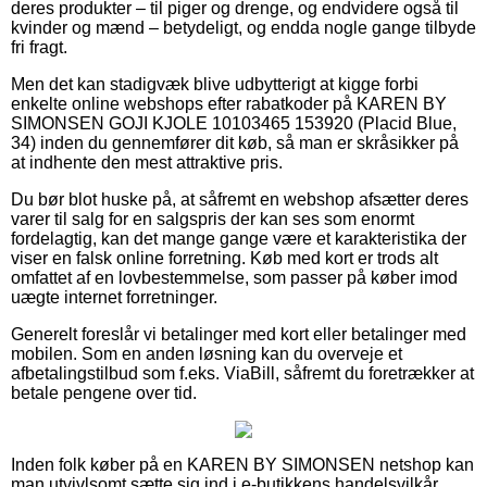
deres produkter – til piger og drenge, og endvidere også til
kvinder og mænd – betydeligt, og endda nogle gange tilbyde
fri fragt.
Men det kan stadigvæk blive udbytterigt at kigge forbi
enkelte online webshops efter rabatkoder på KAREN BY
SIMONSEN GOJI KJOLE 10103465 153920 (Placid Blue,
34) inden du gennemfører dit køb, så man er skråsikker på
at indhente den mest attraktive pris.
Du bør blot huske på, at såfremt en webshop afsætter deres
varer til salg for en salgspris der kan ses som enormt
fordelagtig, kan det mange gange være et karakteristika der
viser en falsk online forretning. Køb med kort er trods alt
omfattet af en lovbestemmelse, som passer på køber imod
uægte internet forretninger.
Generelt foreslår vi betalinger med kort eller betalinger med
mobilen. Som en anden løsning kan du overveje et
afbetalingstilbud som f.eks. ViaBill, såfremt du foretrækker at
betale pengene over tid.
Inden folk køber på en KAREN BY SIMONSEN netshop kan
man utvivlsomt sætte sig ind i e-butikkens handelsvilkår,