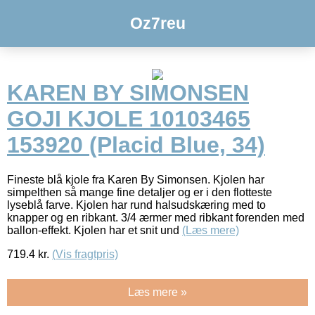
Oz7reu
KAREN BY SIMONSEN
GOJI KJOLE 10103465
153920 (Placid Blue, 34)
Fineste blå kjole fra Karen By Simonsen. Kjolen har
simpelthen så mange fine detaljer og er i den flotteste
lyseblå farve. Kjolen har rund halsudskæring med to
knapper og en ribkant. 3/4 ærmer med ribkant forenden med
ballon-effekt. Kjolen har et snit und
(Læs mere)
719.4
kr.
(Vis fragtpris)
Læs mere »