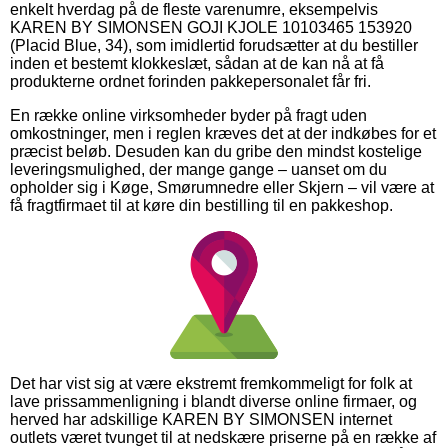
enkelt hverdag på de fleste varenumre, eksempelvis
KAREN BY SIMONSEN GOJI KJOLE 10103465 153920
(Placid Blue, 34), som imidlertid forudsætter at du bestiller
inden et bestemt klokkeslæt, sådan at de kan nå at få
produkterne ordnet forinden pakkepersonalet får fri.
En række online virksomheder byder på fragt uden
omkostninger, men i reglen kræves det at der indkøbes for et
præcist beløb. Desuden kan du gribe den mindst kostelige
leveringsmulighed, der mange gange – uanset om du
opholder sig i Køge, Smørumnedre eller Skjern – vil være at
få fragtfirmaet til at køre din bestilling til en pakkeshop.
Det har vist sig at være ekstremt fremkommeligt for folk at
lave prissammenligning i blandt diverse online firmaer, og
herved har adskillige KAREN BY SIMONSEN internet
outlets været tvunget til at nedskære priserne på en række af