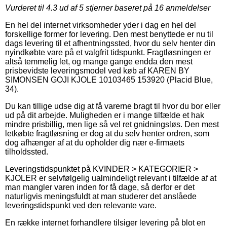
Vurderet til
4.3
ud af 5 stjerner baseret på
16
anmeldelser
En hel del internet virksomheder yder i dag en hel del
forskellige former for levering. Den mest benyttede er nu til
dags levering til et afhentningssted, hvor du selv henter din
nyindkøbte vare på et valgfrit tidspunkt. Fragtløsningen er
altså temmelig let, og mange gange endda den mest
prisbevidste leveringsmodel ved køb af KAREN BY
SIMONSEN GOJI KJOLE 10103465 153920 (Placid Blue,
34).
Du kan tillige udse dig at få varerne bragt til hvor du bor eller
ud på dit arbejde. Muligheden er i mange tilfælde et hak
mindre prisbillig, men lige så vel ret gnidningsløs. Den mest
letkøbte fragtløsning er dog at du selv henter ordren, som
dog afhænger af at du opholder dig nær e-firmaets
tilholdssted.
Leveringstidspunktet på KVINDER > KATEGORIER >
KJOLER er selvfølgelig ualmindeligt relevant i tilfælde af at
man mangler varen inden for få dage, så derfor er det
naturligvis meningsfuldt at man studerer det anslåede
leveringstidspunkt ved den relevante vare.
En række internet forhandlere tilsiger levering på blot en