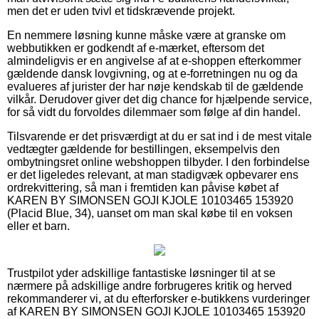
men det er uden tvivl et tidskrævende projekt.
En nemmere løsning kunne måske være at granske om
webbutikken er godkendt af e-mærket, eftersom det
almindeligvis er en angivelse af at e-shoppen efterkommer
gældende dansk lovgivning, og at e-forretningen nu og da
evalueres af jurister der har nøje kendskab til de gældende
vilkår. Derudover giver det dig chance for hjælpende service,
for så vidt du forvoldes dilemmaer som følge af din handel.
Tilsvarende er det prisværdigt at du er sat ind i de mest vitale
vedtægter gældende for bestillingen, eksempelvis den
ombytningsret online webshoppen tilbyder. I den forbindelse
er det ligeledes relevant, at man stadigvæk opbevarer ens
ordrekvittering, så man i fremtiden kan påvise købet af
KAREN BY SIMONSEN GOJI KJOLE 10103465 153920
(Placid Blue, 34), uanset om man skal købe til en voksen
eller et barn.
Trustpilot yder adskillige fantastiske løsninger til at se
nærmere på adskillige andre forbrugeres kritik og herved
rekommanderer vi, at du efterforsker e-butikkens vurderinger
af KAREN BY SIMONSEN GOJI KJOLE 10103465 153920