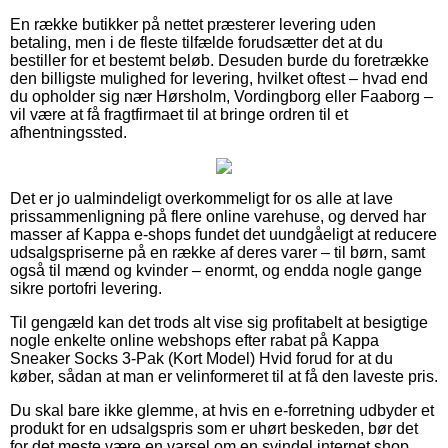
En række butikker på nettet præsterer levering uden
betaling, men i de fleste tilfælde forudsætter det at du
bestiller for et bestemt beløb. Desuden burde du foretrække
den billigste mulighed for levering, hvilket oftest – hvad end
du opholder sig nær Hørsholm, Vordingborg eller Faaborg –
vil være at få fragtfirmaet til at bringe ordren til et
afhentningssted.
Det er jo ualmindeligt overkommeligt for os alle at lave
prissammenligning på flere online varehuse, og derved har
masser af Kappa e-shops fundet det uundgåeligt at reducere
udsalgspriserne på en række af deres varer – til børn, samt
også til mænd og kvinder – enormt, og endda nogle gange
sikre portofri levering.
Til gengæld kan det trods alt vise sig profitabelt at besigtige
nogle enkelte online webshops efter rabat på Kappa
Sneaker Socks 3-Pak (Kort Model) Hvid forud for at du
køber, sådan at man er velinformeret til at få den laveste pris.
Du skal bare ikke glemme, at hvis en e-forretning udbyder et
produkt for en udsalgspris som er uhørt beskeden, bør det
for det meste være en varsel om en svindel internet shop.