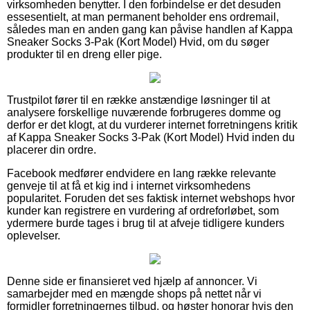
virksomheden benytter. I den forbindelse er det desuden
essesentielt, at man permanent beholder ens ordremail,
således man en anden gang kan påvise handlen af Kappa
Sneaker Socks 3-Pak (Kort Model) Hvid, om du søger
produkter til en dreng eller pige.
Trustpilot fører til en række anstændige løsninger til at
analysere forskellige nuværende forbrugeres domme og
derfor er det klogt, at du vurderer internet forretningens kritik
af Kappa Sneaker Socks 3-Pak (Kort Model) Hvid inden du
placerer din ordre.
Facebook medfører endvidere en lang række relevante
genveje til at få et kig ind i internet virksomhedens
popularitet. Foruden det ses faktisk internet webshops hvor
kunder kan registrere en vurdering af ordreforløbet, som
ydermere burde tages i brug til at afveje tidligere kunders
oplevelser.
Denne side er finansieret ved hjælp af annoncer. Vi
samarbejder med en mængde shops på nettet når vi
formidler forretningernes tilbud, og høster honorar hvis den