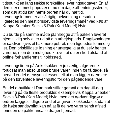
tidspunkt en lang række forskellige leveringsudgaver. En af
dem der er mest populær er nu om dage afhentningssteder,
som gør at du kan hente ordren når du har tid.
Leveringsformen er altså rigtig bekvem, og desuden
ligeledes den mest prisbevidste leveringsmanér ved køb af
Kappa Sneaker Socks 3-Pak (Kort Model) Hvid.
Du burde på samme måde planlægge at få pakken leveret
hjem til dig selv eller ud på din arbejdsplads. Fragtløsningen
er sædvanligvis et hak mere pebret, men ligeledes temmelig
let. Den prisbilligste løsning er unægtelig at du selv henter
varerne, men den mulighed kræver at du er i kort afstand af
online forhandlerens tilholdssted.
Leveringstiden på Ankelsokker er jo særligt afgørende
forudsat man absolut skal bruge varen inden for få dage, så
herved er det øjensynligt essentielt at man kigger nærmere
på den forventede leveringstid for den pågældende vare.
En del e-butikker i Danmark stiller garanti om dag-til-dag
levering på de fleste produkter, eksempelvis Kappa Sneaker
Socks 3-Pak (Kort Model) Hvid, men det nødvendiggør at
ordren lægges tidligere end et angivent klokkeslæt, sådan at
de højst sandsynligt kan nå at få de nye varer sendt afsted
forinden de pakkeansatte drager hjemad.