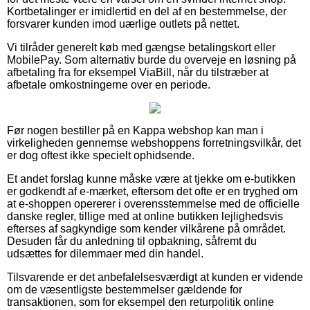
Kortbetalinger er imidlertid en del af en bestemmelse, der
forsvarer kunden imod uærlige outlets på nettet.
Vi tilråder generelt køb med gængse betalingskort eller
MobilePay. Som alternativ burde du overveje en løsning på
afbetaling fra for eksempel ViaBill, når du tilstræber at
afbetale omkostningerne over en periode.
Før nogen bestiller på en Kappa webshop kan man i
virkeligheden gennemse webshoppens forretningsvilkår, det
er dog oftest ikke specielt ophidsende.
Et andet forslag kunne måske være at tjekke om e-butikken
er godkendt af e-mærket, eftersom det ofte er en tryghed om
at e-shoppen opererer i overensstemmelse med de officielle
danske regler, tillige med at online butikken lejlighedsvis
efterses af sagkyndige som kender vilkårene på området.
Desuden får du anledning til opbakning, såfremt du
udsættes for dilemmaer med din handel.
Tilsvarende er det anbefalelsesværdigt at kunden er vidende
om de væsentligste bestemmelser gældende for
transaktionen, som for eksempel den returpolitik online