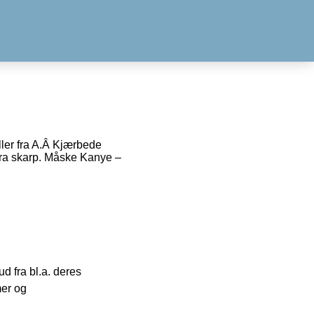
ller fra A.Â Kjærbede
tra skarp. Måske Kanye –
 fra bl.a. deres
mer og