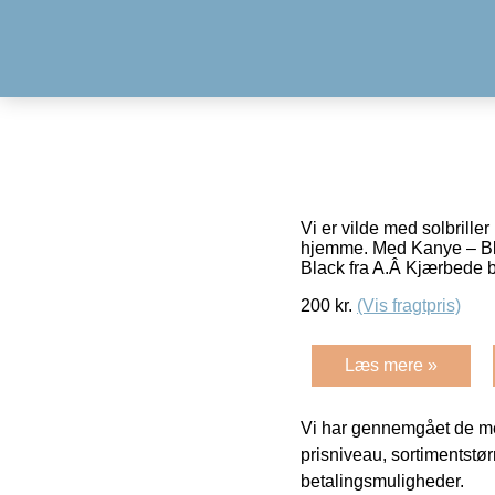
Vi er vilde med solbrille
hjemme. Med Kanye – Blac
Black fra A.Â Kjærbede b
200
kr.
(Vis fragtpris)
Læs mere »
Vi har gennemgået de mes
prisniveau, sortimentstø
betalingsmuligheder.