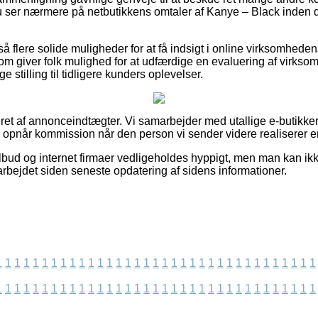
du ser nærmere på netbutikkens omtaler af Kanye – Black inden 
å flere solide muligheder for at få indsigt i online virksomhede
som giver folk mulighed for at udfærdige en evaluering af virks
e stilling til tidligere kunders oplevelser.
et af annonceindtægter. Vi samarbejder med utallige e-butikke
og opnår kommission når den person vi sender videre realiserer 
bud og internet firmaer vedligeholdes hyppigt, men man kan ikke 
darbejdet siden seneste opdatering af sidens informationer.
1
1
1
1
1
1
1
1
1
1
1
1
1
1
1
1
1
1
1
1
1
1
1
1
1
1
1
1
1
1
1
1
1
1
1
1
1
1
1
1
1
1
1
1
1
1
1
1
1
1
1
1
1
1
1
1
1
1
1
1
1
1
1
1
1
1
1
1
1
1