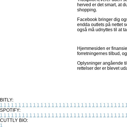
herved er det smart, at 
shopping.
Facebook bringer dig ogs
endda outlets på nettet 
også må udnyttes til at tag
Hjemmesiden er finansier
forretningernes tilbud, 
Oplysninger angående til
rettelser der er blevet u
BITLY:
1
1
1
1
1
1
1
1
1
1
1
1
1
1
1
1
1
1
1
1
1
1
1
1
1
1
1
1
1
1
1
1
1
1
SPOTIFY:
1
1
1
1
1
1
1
1
1
1
1
1
1
1
1
1
1
1
1
1
1
1
1
1
1
1
1
1
1
1
1
1
1
1
CUTTLY BIO:
1