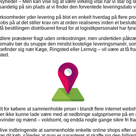
yheder – Men kan vise sig at være virkelig vital når vi står og
t sandelig på sin plads at vi finder den forventede leveringsdato 
irksomheder yder levering på blot en enkelt hverdag på flere pr
s på at det stiller krav om at orden realiseres inden et beslutte
få bestillingen distribueret forud for at logistikpersonalet har fyra
handlere præsterer fragt uden omkostninger, men undertiden påkræ
rnativ bør du snuppe den mindst kostelige leveringsmanér, som i
efinder sig nær Køge, Ringsted eller Lemvig – vil være at få fra
sted.
t for købere at sammenholde priser i blandt flere internet websho
 ikke kunne lade være med at nedbringe salgspriserne på en ræ
 kvinder og mænd – voldsomt, og endda nogle gange sikre fri fra
live indbringende at sammenholde enkelte online shops efter 
r dit køb, således at man er garanteret at skaffe sig den billigst