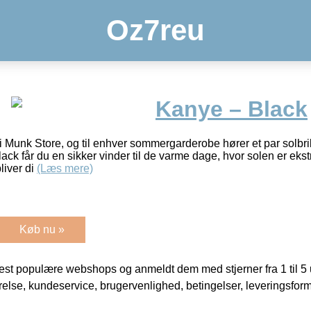
Oz7reu
Kanye – Black
r i Munk Store, og til enhver sommergarderobe hører et par solbri
k får du en sikker vinder til de varme dage, hvor solen er eks
liver di
(Læs mere)
Køb nu »
t populære webshops og anmeldt dem med stjerner fra 1 til 5 ud
rrelse, kundeservice, brugervenlighed, betingelser, leveringsfor