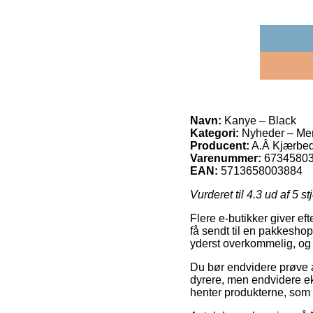
Navn:
Kanye – Black
Kategori:
Nyheder – Me
Producent:
A.Â Kjærbe
Varenummer:
6734580
EAN:
5713658003884
Vurderet til
4.3
ud af 5 st
Flere e-butikker giver ef
få sendt til en pakkeshop
yderst overkommelig, og 
Du bør endvidere prøve at 
dyrere, men endvidere ek
henter produkterne, som d