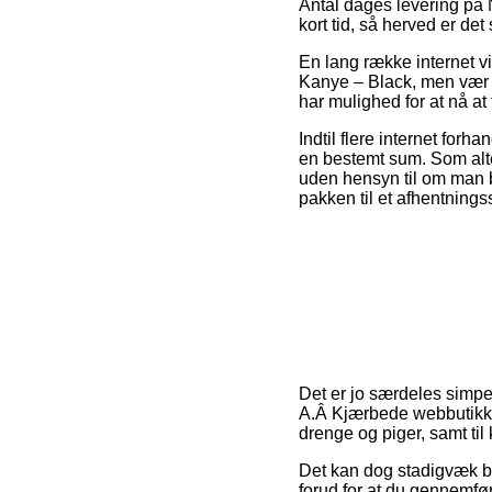
Antal dages levering på N
kort tid, så herved er de
En lang række internet v
Kanye – Black, men vær ob
har mulighed for at nå at 
Indtil flere internet for
en bestemt sum. Som alte
uden hensyn til om man b
pakken til et afhentnings
Det er jo særdeles simpel
A.Â Kjærbede webbutikker
drenge og piger, samt til
Det kan dog stadigvæk b
forud for at du gennemføre