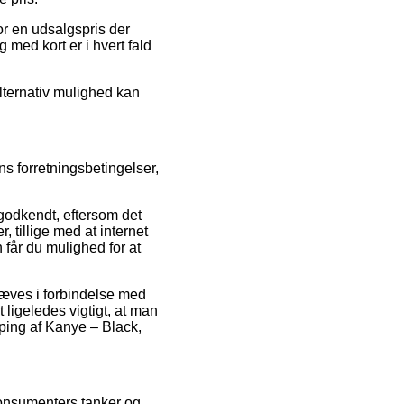
or en udsalgspris der
 med kort er i hvert fald
alternativ mulighed kan
s forretningsbetingelser,
odkendt, eftersom det
 tillige med at internet
får du mulighed for at
hæves i forbindelse med
 ligeledes vigtigt, at man
ping af Kanye – Black,
konsumenters tanker og