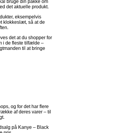
 skal bruge din pakke om
ved det aktuelle produkt.
odukter, eksempelvis
t klokkeslæt, så at de
ften.
ves det at du shopper for
 de fleste tilfælde –
gtmanden til at bringe
ps, og for det har flere
kke af deres varer – til
gt.
udsalg på Kanye – Black
e pris.