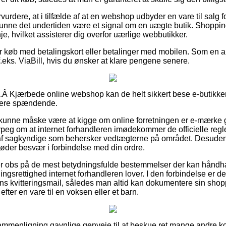
urdere, at i tilfælde af at en webshop udbyder en vare til salg f
 kunne det undertiden være et signal om en uægte butik. Shopping
nje, hvilket assisterer dig overfor uærlige webbutikker.
for køb med betalingskort eller betalinger med mobilen. Som en 
f.eks. ViaBill, hvis du ønsker at klare pengene senere.
.Â Kjærbede online webshop kan de helt sikkert bese e-butikken
idere spændende.
unne måske være at kigge om online forretningen er e-mærke g
peg om at internet forhandleren imødekommer de officielle regler,
 af sagkyndige som behersker vedtægterne på området. Desuden 
møder besvær i forbindelse med din ordre.
er er obs på de mest betydningsfulde bestemmelser der kan hånd
ingsrettighed internet forhandleren lover. I den forbindelse er det
ns kvitteringsmail, således man altid kan dokumentere sin shop
fter en vare til en voksen eller et barn.
sammenligning gavnlige genveje til at beskue ret mange andre 