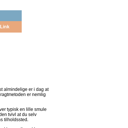
Link
t almindelige er i dag at
. Fragtmetoden er nemlig
ver typisk en lille smule
n tvivl at du selv
s tilholdssted.