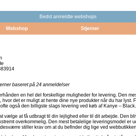
Bedst anmeldte webshops
Webshop
Stjerner
n
de
383914
jerner baseret på
24
anmeldelser
terhånden en hel del forskellige muligheder for levering. Den mes
, hvor det er muligt at hente dine nye produkter når du har lyst
ofte også den billigste slags levering ved køb af Kanye – Black.
vælge at få udbragt til din lejlighed eller til dit arbejde. Den bli
stremt overkommelig. Den mest betalelige leveringsmodel er ude
esværre stiller krav om at du befinder dig lige ved webbutikken