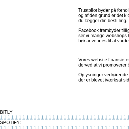
Trustpilot byder på forh
og af den grund er det kl
du lægger din bestilling.
Facebook frembyder tilli
ser vi mange webshops h
bør anvendes til at vurd
Vores website finansiere
derved at vi promoverer b
Oplysninger vedrørende pr
der er blevet iværksat si
BITLY:
1
1
1
1
1
1
1
1
1
1
1
1
1
1
1
1
1
1
1
1
1
1
1
1
1
1
1
1
1
1
1
1
1
1
SPOTIFY:
1
1
1
1
1
1
1
1
1
1
1
1
1
1
1
1
1
1
1
1
1
1
1
1
1
1
1
1
1
1
1
1
1
1