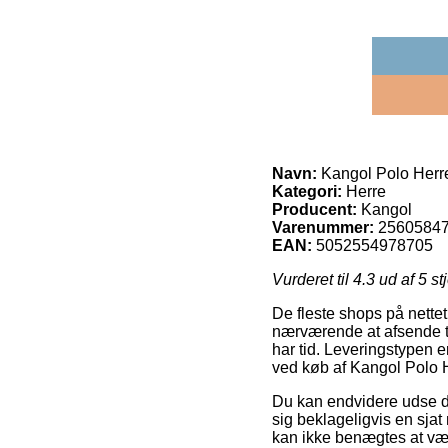
Navn:
Kangol Polo Herr
Kategori:
Herre
Producent:
Kangol
Varenummer:
2560584
EAN:
5052554978705
Vurderet til
4.3
ud af 5 st
De fleste shops på nettet
nærværende at afsende til
har tid. Leveringstypen 
ved køb af Kangol Polo 
Du kan endvidere udse dig
sig beklageligvis en sjat
kan ikke benægtes at vær