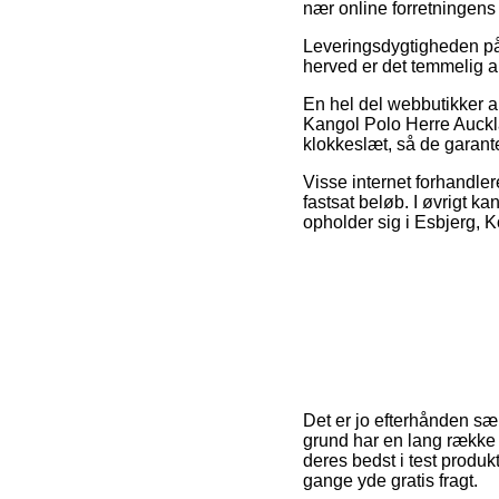
nær online forretningens
Leveringsdygtigheden på 
herved er det temmelig a
En hel del webbutikker 
Kangol Polo Herre Auckla
klokkeslæt, så de garanter
Visse internet forhandler
fastsat beløb. I øvrigt ka
opholder sig i Esbjerg, Ko
Det er jo efterhånden sær
grund har en lang række 
deres bedst i test produk
gange yde gratis fragt.