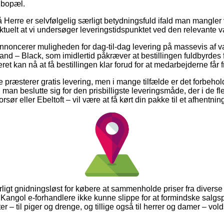
 bopæl.
Herre er selvfølgelig særligt betydningsfuld ifald man mangler v
ktuelt at vi undersøger leveringstidspunktet ved den relevante v
annoncerer muligheden for dag-til-dag levering på massevis af 
nd – Black, som imidlertid påkræver at bestillingen fuldbyrdes f
et kan nå at få bestillingen klar forud for at medarbejderne får fr
e præsterer gratis levering, men i mange tilfælde er det forbehold
n man beslutte sig for den prisbilligste leveringsmåde, der i de f
rsør eller Ebeltoft – vil være at få kørt din pakke til et afhentnin
ligt gnidningsløst for købere at sammenholde priser fra diverse 
Kangol e-forhandlere ikke kunne slippe for at formindske salgsp
ter – til piger og drenge, og tillige også til herrer og damer – v