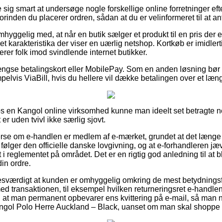
e sig smart at undersøge nogle forskellige online forretninger e
rinden du placerer ordren, sådan at du er velinformeret til at an
hyggelig med, at når en butik sælger et produkt til en pris der er
t karakteristika der viser en uærlig netshop. Kortkøb er imidlert
erer folk imod svindlende internet butikker.
ngse betalingskort eller MobilePay. Som en anden løsning bør
elvis ViaBill, hvis du hellere vil dække betalingen over et læn
os en Kangol online virksomhed kunne man ideelt set betragte 
 er uden tvivl ikke særlig sjovt.
erse om e-handlen er medlem af e-mærket, grundet at det længe
følger den officielle danske lovgivning, og at e-forhandleren jæv
i reglementet på området. Det er en rigtig god anledning til at bl
in ordre.
sesværdigt at kunden er omhyggelig omkring de mest betydnings
 med transaktionen, til eksempel hvilken returneringsret e-handlen
t man permanent opbevarer ens kvittering på e-mail, så man nå
angol Polo Herre Auckland – Black, uanset om man skal shoppe t