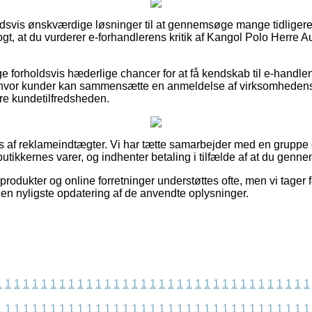
oldsvis ønskværdige løsninger til at gennemsøge mange tidligere
ogt, at du vurderer e-forhandlerens kritik af Kangol Polo Herre 
ge forholdsvis hæderlige chancer for at få kendskab til e-handl
vor kunder kan sammensætte en anmeldelse af virksomhedens ser
ere kundetilfredsheden.
s af reklameindtægter. Vi har tætte samarbejder med en gruppe
utikkernes varer, og indhenter betaling i tilfælde af at du genn
odukter og online forretninger understøttes ofte, men vi tager f
den nyligste opdatering af de anvendte oplysninger.
1
1
1
1
1
1
1
1
1
1
1
1
1
1
1
1
1
1
1
1
1
1
1
1
1
1
1
1
1
1
1
1
1
1
1
1
1
1
1
1
1
1
1
1
1
1
1
1
1
1
1
1
1
1
1
1
1
1
1
1
1
1
1
1
1
1
1
1
1
1