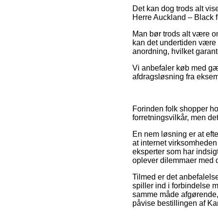
Det kan dog trods alt vis
Herre Auckland – Black fo
Man bør trods alt være om
kan det undertiden være e
anordning, hvilket garant
Vi anbefaler køb med gæ
afdragsløsning fra eksemp
Forinden folk shopper h
forretningsvilkår, men det
En nem løsning er at eft
at internet virksomheden 
eksperter som har indsigt 
oplever dilemmaer med d
Tilmed er det anbefalel
spiller ind i forbindelse
samme måde afgørende, a
påvise bestillingen af K