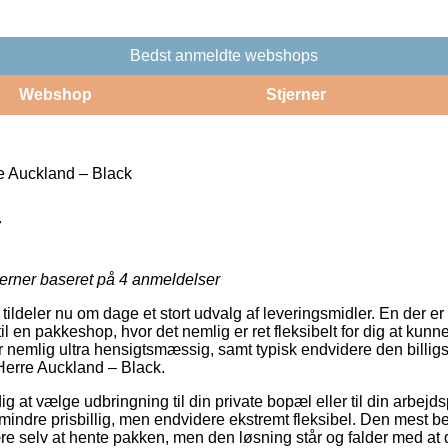
Bedst anmeldte webshops
Webshop
Stjerner
e Auckland – Black
7
jerner baseret på
4
anmeldelser
 tildeler nu om dage et stort udvalg af leveringsmidler. En der e
 en pakkeshop, hvor det nemlig er ret fleksibelt for dig at kunn
er nemlig ultra hensigtsmæssig, samt typisk endvidere den billi
Herre Auckland – Black.
 at vælge udbringning til din private bopæl eller til din arbejd
 mindre prisbillig, men endvidere ekstremt fleksibel. Den mest b
e selv at hente pakken, men den løsning står og falder med at d