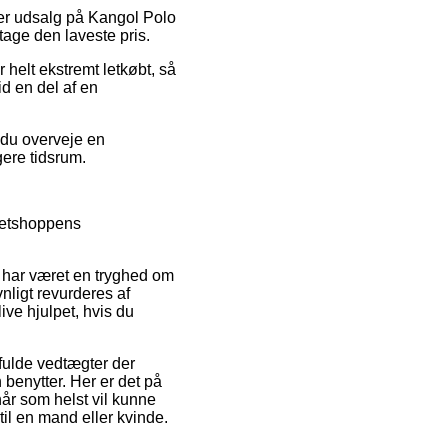
fter udsalg på Kangol Polo
tage den laveste pris.
 helt ekstremt letkøbt, så
id en del af en
 du overveje en
gere tidsrum.
netshoppens
 har været en tryghed om
nligt revurderes af
ive hjulpet, hvis du
fulde vedtægter der
 benytter. Her er det på
r som helst vil kunne
il en mand eller kvinde.