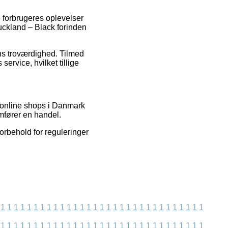
 forbrugeres oplevelser
Auckland – Black forinden
ens troværdighed. Tilmed
vice, hvilket tillige
 online shops i Danmark
emfører en handel.
orbehold for reguleringer
1
1
1
1
1
1
1
1
1
1
1
1
1
1
1
1
1
1
1
1
1
1
1
1
1
1
1
1
1
1
1
1
1
1
1
1
1
1
1
1
1
1
1
1
1
1
1
1
1
1
1
1
1
1
1
1
1
1
1
1
1
1