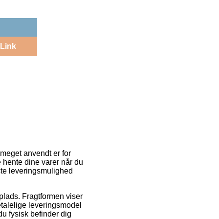
Link
r meget anvendt er for
e hente dine varer når du
gste leveringsmulighed
splads. Fragtformen viser
etalelige leveringsmodel
u fysisk befinder dig