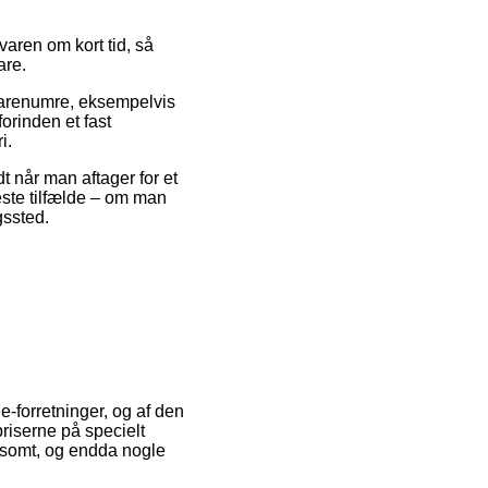
aren om kort tid, så
are.
varenumre, eksempelvis
orinden et fast
i.
t når man aftager for et
leste tilfælde – om man
gssted.
e-forretninger, og af den
riserne på specielt
oldsomt, og endda nogle