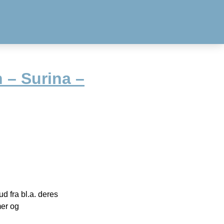
 – Surina –
 fra bl.a. deres
mer og