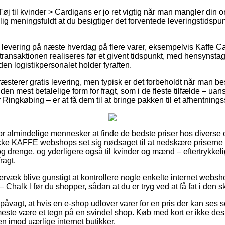
j til kvinder > Cardigans er jo ret vigtig når man mangler din ord
ig meningsfuldt at du besigtiger det forventede leveringstidspu
levering på næste hverdag på flere varer, eksempelvis Kaffe C
at transaktionen realiseres før et givent tidspunkt, med hensynsta
den logistikpersonalet holder fyraften.
ræsterer gratis levering, men typisk er det forbeholdt når man bes
den mest betalelige form for fragt, som i de fleste tilfælde – u
 Ringkøbing – er at få dem til at bringe pakken til et afhentnings
for almindelige mennesker at finde de bedste priser hos diverse on
ke KAFFE webshops set sig nødsaget til at nedskære priserne p
r og drenge, og yderligere også til kvinder og mænd – eftertrykkel
ragt.
rvæk blive gunstigt at kontrollere nogle enkelte internet websh
 Chalk l før du shopper, sådan at du er tryg ved at få fat i den s
påvagt, at hvis en e-shop udlover varer for en pris der kan ses 
t meste være et tegn på en svindel shop. Køb med kort er ikke de
n imod uærlige internet butikker.