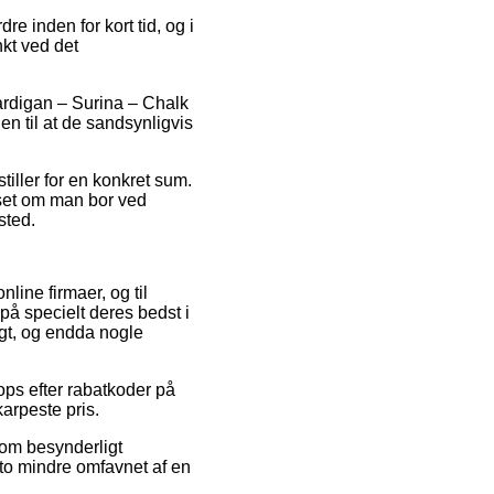
re inden for kort tid, og i
nkt ved det
ardigan – Surina – Chalk
gen til at de sandsynligvis
tiller for en konkret sum.
anset om man bor ved
sted.
line firmaer, og til
å specielt deres bedst i
igt, og endda nogle
ops efter rabatkoder på
karpeste pris.
som besynderligt
sto mindre omfavnet af en