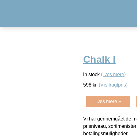
Chalk l
in stock
(Læs mere)
598
kr.
(Vis fragtpris)
Læs mere »
Vi har gennemgået de mes
prisniveau, sortimentstø
betalingsmuligheder.