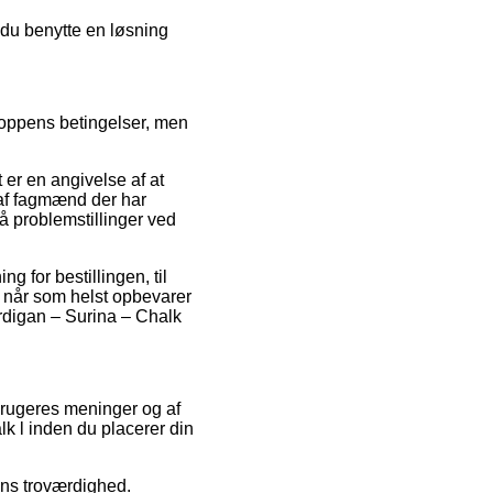
 du benytte en løsning
oppens betingelser, men
 er en angivelse af at
 af fagmænd der har
få problemstillinger ved
g for bestillingen, til
n når som helst opbevarer
ardigan – Surina – Chalk
rbrugeres meninger og af
lk l inden du placerer din
ens troværdighed.