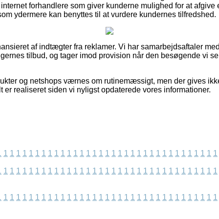
nternet forhandlere som giver kunderne mulighed for at afgive
om ydermere kan benyttes til at vurdere kundernes tilfredshed.
nsieret af indtægter fra reklamer. Vi har samarbejdsaftaler med
tningernes tilbud, og tager imod provision når den besøgende vi 
dukter og netshops værnes om rutinemæssigt, men der gives ikk
t er realiseret siden vi nyligst opdaterede vores informationer.
1
1
1
1
1
1
1
1
1
1
1
1
1
1
1
1
1
1
1
1
1
1
1
1
1
1
1
1
1
1
1
1
1
1
1
1
1
1
1
1
1
1
1
1
1
1
1
1
1
1
1
1
1
1
1
1
1
1
1
1
1
1
1
1
1
1
1
1
1
1
1
1
1
1
1
1
1
1
1
1
1
1
1
1
1
1
1
1
1
1
1
1
1
1
1
1
1
1
1
1
1
1
1
1
1