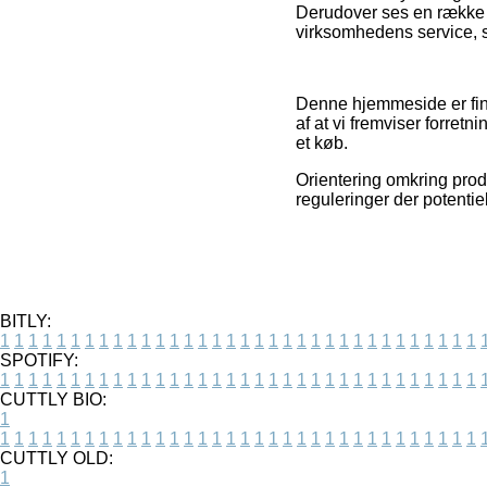
Derudover ses en række i
virksomhedens service, s
Denne hjemmeside er fina
af at vi fremviser forre
et køb.
Orientering omkring pro
reguleringer der potentiel
BITLY:
1
1
1
1
1
1
1
1
1
1
1
1
1
1
1
1
1
1
1
1
1
1
1
1
1
1
1
1
1
1
1
1
1
1
SPOTIFY:
1
1
1
1
1
1
1
1
1
1
1
1
1
1
1
1
1
1
1
1
1
1
1
1
1
1
1
1
1
1
1
1
1
1
CUTTLY BIO:
1
1
1
1
1
1
1
1
1
1
1
1
1
1
1
1
1
1
1
1
1
1
1
1
1
1
1
1
1
1
1
1
1
1
1
CUTTLY OLD:
1