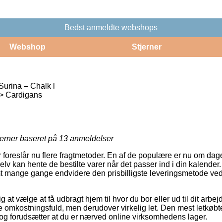
Bedst anmeldte webshops
Webshop
Stjerner
Surina – Chalk l
r > Cardigans
jerner baseret på
13
anmeldelser
r foreslår nu flere fragtmetoder. En af de populære er nu om dage 
v kan hente de bestilte varer når det passer ind i din kalender.
mt mange gange endvidere den prisbilligste leveringsmetode ved
at vælge at få udbragt hjem til hvor du bor eller ud til dit arbej
e omkostningsfuld, men derudover virkelig let. Den mest letkøbte
 dog forudsætter at du er nærved online virksomhedens lager.