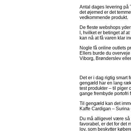
Antal dages levering på Tø
det øjemed er det temmel
vedkommende produkt.
De fleste webshops yder 
l, hvilket er betinget af 
kan nå at få varen klar in
Nogle få online outlets p
Ellers burde du overveje 
Viborg, Brønderslev eller
Det er i dag rigtig smart 
gengæld har en lang ræk
test produkter – til pige
gange frembyde portofri f
Til gengæld kan det imme
Kaffe Cardigan – Surina –
Du må alligevel være så 
favorabel, er det for de
lov, som beskytter købere