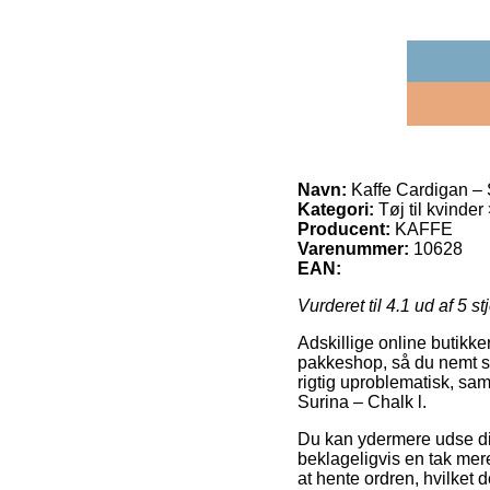
Navn:
Kaffe Cardigan – 
Kategori:
Tøj til kvinde
Producent:
KAFFE
Varenummer:
10628
EAN:
Vurderet til
4.1
ud af 5 st
Adskillige online butikke
pakkeshop, så du nemt sel
rigtig uproblematisk, sa
Surina – Chalk l.
Du kan ydermere udse dig 
beklageligvis en tak mer
at hente ordren, hvilket