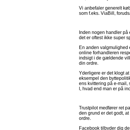
Vi anbefaler generelt kø
som f.eks. ViaBill, forud
Inden nogen handler på 
det er oftest ikke super
En anden valgmulighed er 
online forhandleren resp
indsigt i de gældende vil
din ordre.
Yderligere er det klogt at
eksempel den byttepolitik
ens kvittering på e-mail,
l, hvad end man er på ind
Trustpilot medfører ret 
den grund er det godt, at
ordre.
Facebook tilbyder dig des