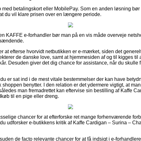
b med betalingskort eller MobilePay. Som en anden løsning bør
sat du vil klare prisen over en længere periode.
en KAFFE e-forhandler bør man på en vis måde overveje netsh
 spændende.
at efterse hvorvidt netbutikken er e-mærket, siden det generelt
ekterer de danske love, samt at hjemmesiden af og til kigges til
kår. Desuden giver det dig chance for assistance, når du skulle 
 du er sat ind i de mest vitale bestemmelser der kan have betydnin
 shoppen benytter. I den relation er det ydermere vigtigt, at ma
 således man fremadrettet kan eftervise sin bestilling af Kaffe C
køb til en pige eller dreng.
passelige chancer for at efterforske ret mange forhenværende fo
 du udforsker e-butikkens kritik af Kaffe Cardigan – Surina – Cha
uden de facto relevante chancer for at få indsigt i e-forhandler