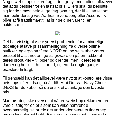
Nogle webshops sikrer fragt uden gebyr, men oftest afkræver
det at du bestiller for en fastsat pris. Ellers skal du beslutte
sig for den mest betalelige fragtløsning, der tit – uanset om
man befinder sig ved Aarhus, Svendborg eller Assens – vil
blive at få fragtfirmaet til at bringe dine varer til en
pakkeshop.
Det har vist sig at være yderst problemfrit for almindelige
dødelige at lave prissammenligning fra diverse online
butikker, og ergo har flere NORR online selskaber været
presset til at at nedbringe salgsværdien på en række af
deres produkter – til piger og drenge, men ligeledes til
damer og herrer – helt i bund, og endda nogle gange
præstere fri fragt.
Til gengæld kan det alligevel være nyttigt at kontrollere visse
netshops efter udsalg på Judith Mini Dress – Navy Check –
34/XS før du køber, så du er sikret at antage den laveste
pris.
Man bør dog ikke overse, at når en webshop reklamerer en
vare til salg for en pris som kan virke hamrende
overkommelig, så burde det undertiden være et fingerpeg
om en fup internet butik. Køb med gængse betalingskort er