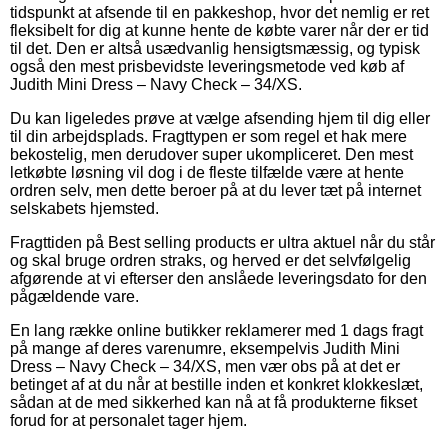
tidspunkt at afsende til en pakkeshop, hvor det nemlig er ret
fleksibelt for dig at kunne hente de købte varer når der er tid
til det. Den er altså usædvanlig hensigtsmæssig, og typisk
også den mest prisbevidste leveringsmetode ved køb af
Judith Mini Dress – Navy Check – 34/XS.
Du kan ligeledes prøve at vælge afsending hjem til dig eller
til din arbejdsplads. Fragttypen er som regel et hak mere
bekostelig, men derudover super ukompliceret. Den mest
letkøbte løsning vil dog i de fleste tilfælde være at hente
ordren selv, men dette beroer på at du lever tæt på internet
selskabets hjemsted.
Fragttiden på Best selling products er ultra aktuel når du står
og skal bruge ordren straks, og herved er det selvfølgelig
afgørende at vi efterser den anslåede leveringsdato for den
pågældende vare.
En lang række online butikker reklamerer med 1 dags fragt
på mange af deres varenumre, eksempelvis Judith Mini
Dress – Navy Check – 34/XS, men vær obs på at det er
betinget af at du når at bestille inden et konkret klokkeslæt,
sådan at de med sikkerhed kan nå at få produkterne fikset
forud for at personalet tager hjem.