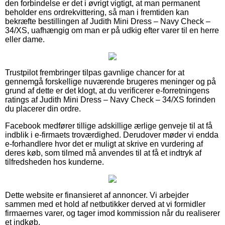
den forbindelse er det i øvrigt vigtigt, at man permanent
beholder ens ordrekvittering, så man i fremtiden kan
bekræfte bestillingen af Judith Mini Dress – Navy Check –
34/XS, uafhængig om man er på udkig efter varer til en herre
eller dame.
Trustpilot frembringer tilpas gavnlige chancer for at
gennemgå forskellige nuværende brugeres meninger og på
grund af dette er det klogt, at du verificerer e-forretningens
ratings af Judith Mini Dress – Navy Check – 34/XS forinden
du placerer din ordre.
Facebook medfører tillige adskillige ærlige genveje til at få
indblik i e-firmaets troværdighed. Derudover møder vi endda
e-forhandlere hvor det er muligt at skrive en vurdering af
deres køb, som tilmed må anvendes til at få et indtryk af
tilfredsheden hos kunderne.
Dette website er finansieret af annoncer. Vi arbejder
sammen med et hold af netbutikker derved at vi formidler
firmaernes varer, og tager imod kommission når du realiserer
et indkøb.