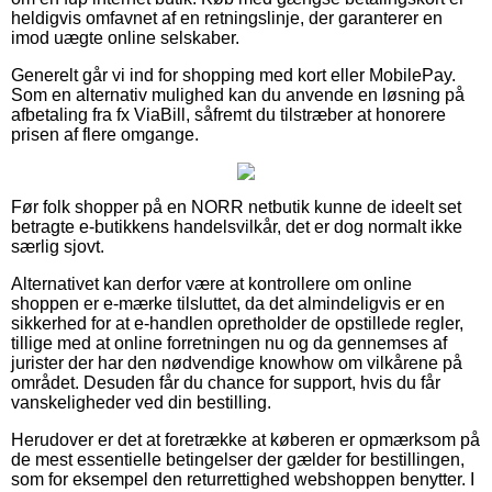
heldigvis omfavnet af en retningslinje, der garanterer en
imod uægte online selskaber.
Generelt går vi ind for shopping med kort eller MobilePay.
Som en alternativ mulighed kan du anvende en løsning på
afbetaling fra fx ViaBill, såfremt du tilstræber at honorere
prisen af flere omgange.
Før folk shopper på en NORR netbutik kunne de ideelt set
betragte e-butikkens handelsvilkår, det er dog normalt ikke
særlig sjovt.
Alternativet kan derfor være at kontrollere om online
shoppen er e-mærke tilsluttet, da det almindeligvis er en
sikkerhed for at e-handlen opretholder de opstillede regler,
tillige med at online forretningen nu og da gennemses af
jurister der har den nødvendige knowhow om vilkårene på
området. Desuden får du chance for support, hvis du får
vanskeligheder ved din bestilling.
Herudover er det at foretrække at køberen er opmærksom på
de mest essentielle betingelser der gælder for bestillingen,
som for eksempel den returrettighed webshoppen benytter. I