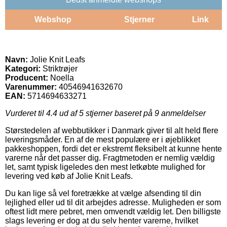
Webshop
Stjerner
Link
Navn:
Jolie Knit Leafs
Kategori:
Striktrøjer
Producent:
Noella
Varenummer:
40546941632670
EAN:
5714694633271
Vurderet til
4.4
ud af 5 stjerner baseret på
9
anmeldelser
Størstedelen af webbutikker i Danmark giver til alt held flere
leveringsmåder. En af de mest populære er i øjeblikket
pakkeshoppen, fordi det er ekstremt fleksibelt at kunne hente
varerne når det passer dig. Fragtmetoden er nemlig vældig
let, samt typisk ligeledes den mest letkøbte mulighed for
levering ved køb af Jolie Knit Leafs.
Du kan lige så vel foretrække at vælge afsending til din
lejlighed eller ud til dit arbejdes adresse. Muligheden er som
oftest lidt mere pebret, men omvendt vældig let. Den billigste
slags levering er dog at du selv henter varerne, hvilket