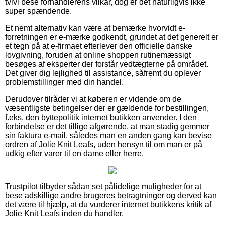
tvivl bese forhandlerens vilkår, dog er det naturligvis ikke
super spændende.
Et nemt alternativ kan være at bemærke hvorvidt e-
forretningen er e-mærke godkendt, grundet at det generelt er
et tegn på at e-firmaet efterlever den officielle danske
lovgivning, foruden at online shoppen rutinemæssigt
besøges af eksperter der forstår vedtægterne på området.
Det giver dig lejlighed til assistance, såfremt du oplever
problemstillinger med din handel.
Derudover tilråder vi at køberen er vidende om de
væsentligste betingelser der er gældende for bestillingen,
f.eks. den byttepolitik internet butikken anvender. I den
forbindelse er det tillige afgørende, at man stadig gemmer
sin faktura e-mail, således man en anden gang kan bevise
ordren af Jolie Knit Leafs, uden hensyn til om man er på
udkig efter varer til en dame eller herre.
Trustpilot tilbyder sådan set pålidelige muligheder for at
bese adskillige andre brugeres betragtninger og derved kan
det være til hjælp, at du vurderer internet butikkens kritik af
Jolie Knit Leafs inden du handler.