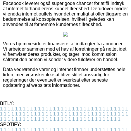
Facebook leverer også super gode chancer for at få indtryk
af internet forhandlerens kundetilfredshed. Derudover møder
vi endda internet outlets hvor det er muligt at offentliggøre en
bedømmelse af købsoplevelsen, hvilket ligeledes kan
anvendes til at fornemme kundernes tilfredshed.
Vores hjemmeside er finansieret af indtægter fra annoncer.
Vi arbejder sammen med et hav af forretninger på nettet idet
vi fremviser deres produkter, og tager imod kommission
såfremt den person vi sender videre fuldfører en handel.
Data vedrørende varer og internet firmaer understøttes hele
tiden, men vi ønsker ikke at blive stillet ansvarlig for
reguleringer der eventuelt er iværksat efter seneste
opdatering af websitets informationer.
BITLY:
1
1
1
1
1
1
1
1
1
1
1
1
1
1
1
1
1
1
1
1
1
1
1
1
1
1
1
1
1
1
1
1
1
1
1
1
1
1
1
1
1
1
1
1
1
1
1
1
1
1
1
1
1
1
1
1
1
1
1
1
1
1
1
1
1
1
1
1
1
1
1
1
1
1
1
1
1
1
1
1
1
1
1
1
1
1
1
1
1
1
1
1
1
1
1
1
1
1
1
1
SPOTIFY:
1
1
1
1
1
1
1
1
1
1
1
1
1
1
1
1
1
1
1
1
1
1
1
1
1
1
1
1
1
1
1
1
1
1