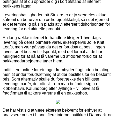
betinges af at du opholder dig i kort afstand af internet
butikkens lager.
Leveringshastigheden på Striktrøjer er jo særdeles aktuel
såfremt du behøver din ordre øjeblikkeligt, så i det øjemed
er det temmelig på sin plads at vi efterser tidshorisonten for
levering for det aktuelle produkt.
En lang række internet forhandlere tilsiger 1 hverdags
levering på deres primære varer, eksempelvis Jolie Knit
Leafs, men vær på vagt da det er forudsat at bestillingen
laves før et bestemt tidspunkt, med det formål at de har
mulighed for at nå at få varerne ud af døren forud for at
pakkemedarbejderne tager hjem.
Indtil flere online forretninger frembyder fragt uden betaling,
men tit under forudsætning af at der bestilles for en bestemt
pris. Som alternativ skulle du foretrække den billigste
leveringsmanér, der oftest – om man befinder sig nær
København, Kalundborg eller Jyllinge – vil blive at få
fragtfirmaet til at køre varerne til en pakkeshop.
Det har vist sig at være ekstremt bekvemt for enhver at
analysere priser i blandt flere internet butikker i Danmark, og