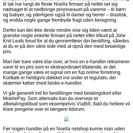
til tak har langt de fleste Noella firmaer på nettet set sig
nødsaget til at nedbringe prisniveauet på varerne – til børn
og babyer, og yderligere også til damer og herrer – drastisk,
og endda nogle gange frembyde fragt uden beregning.
Derfor kan det ikke desto mindre vise sig tiden værd at
granske nogle enkelte firmaer på nettet efter tilbud på Jolie
Knit Leafs forud for at du gennemfører din bestilling, således
at du er på den sikre side med at opnå den mest betalelige
pris.
Man bør bare være klar over, at hvis en e-handler reklamerer
varer til en pris som er ekstraordinært tiltalende, er det
mange gange være et signal om en fup online forretning.
Kortkøb er heldigvis dækket ind under et regulativ, der
skærmer køber imod falske e-handler.
Vi går generelt ind for bestillinger med betalingskort eller
MobilePay. Som alternativ kan du overveje et
afbetalingstilbud som eksempelvis ViaBill, ifald du hellere vil
klare pengene over et længere tidsrum.
Før nogen handler på en Noella netshop kunne man uden