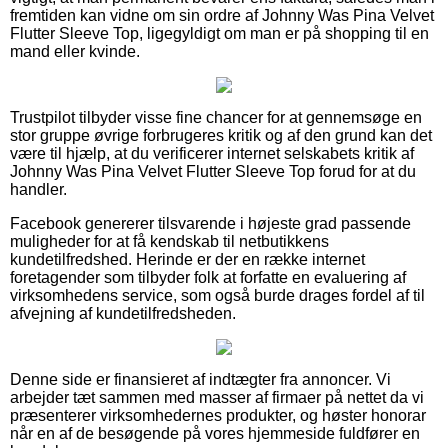
fremtiden kan vidne om sin ordre af Johnny Was Pina Velvet
Flutter Sleeve Top, ligegyldigt om man er på shopping til en
mand eller kvinde.
Trustpilot tilbyder visse fine chancer for at gennemsøge en
stor gruppe øvrige forbrugeres kritik og af den grund kan det
være til hjælp, at du verificerer internet selskabets kritik af
Johnny Was Pina Velvet Flutter Sleeve Top forud for at du
handler.
Facebook genererer tilsvarende i højeste grad passende
muligheder for at få kendskab til netbutikkens
kundetilfredshed. Herinde er der en række internet
foretagender som tilbyder folk at forfatte en evaluering af
virksomhedens service, som også burde drages fordel af til
afvejning af kundetilfredsheden.
Denne side er finansieret af indtægter fra annoncer. Vi
arbejder tæt sammen med masser af firmaer på nettet da vi
præsenterer virksomhedernes produkter, og høster honorar
når en af de besøgende på vores hjemmeside fuldfører en