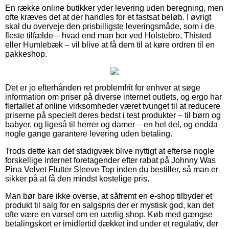
En række online butikker yder levering uden beregning, men
ofte kræves det at der handles for et fastsat beløb. I øvrigt
skal du overveje den prisbilligste leveringsmåde, som i de
fleste tilfælde – hvad end man bor ved Holstebro, Thisted
eller Humlebæk – vil blive at få dem til at køre ordren til en
pakkeshop.
Det er jo efterhånden ret problemfrit for enhver at søge
information om priser på diverse internet outlets, og ergo har
flertallet af online virksomheder været tvunget til at reducere
priserne på specielt deres bedst i test produkter – til børn og
babyer, og ligeså til herrer og damer – en hel del, og endda
nogle gange garantere levering uden betaling.
Trods dette kan det stadigvæk blive nyttigt at efterse nogle
forskellige internet foretagender efter rabat på Johnny Was
Pina Velvet Flutter Sleeve Top inden du bestiller, så man er
sikker på at få den mindst kostelige pris.
Man bør bare ikke overse, at såfremt en e-shop tilbyder et
produkt til salg for en salgspris der er mystisk god, kan det
ofte være en varsel om en uærlig shop. Køb med gængse
betalingskort er imidlertid dækket ind under et regulativ, der