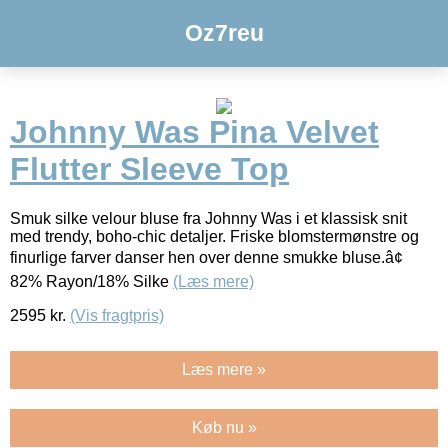
Oz7reu
Johnny Was Pina Velvet
Flutter Sleeve Top
Smuk silke velour bluse fra Johnny Was i et klassisk snit
med trendy, boho-chic detaljer. Friske blomstermønstre og
finurlige farver danser hen over denne smukke bluse.â¢
82% Rayon/18% Silke
(Læs mere)
2595
kr.
(Vis fragtpris)
Læs mere »
Køb nu »