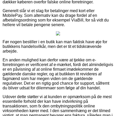
dækker køberen overfor falske online forretninger.
Generelt slår vi et slag for betalinger med kort eller
MobilePay. Som alternativ kan du drage fordel af en
afbetalingsordning som for eksempel ViaBill, for så vidt du
hellere vil betale pengene senere.
Før nogen bestiller i en butik kan man faktisk have øje for
butikkens handelsvilkår, men det er tit et tidskrævende
arbejde.
En anden mulighed kan derfor være at tjekke om e-
forretningen er verificeret af e-mærket, fordi det almindeligvis
er en påvisning af at online firmaet imødekommer de
gældende danske regler, og at butikken tit revideres af
fagmænd som har megen viden om de gældende
regulativer. Det er en rigtig god chance for support, såfremt
du bliver udsat for dilemmaer som følge af din handel.
Udover dette støtter vi at kunden er opmærksom på de mest
essentielle forhold der kan have indvirkning på
transaktionen, som fx den ombytningspolitik online
virksomheden kører med. I den sammenhæng er det tilmed
vigtigt, at man permanent bevarer ens faktura, således man i