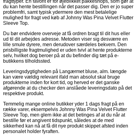
fragttyper. En favorit er for øjeblikket pakkeshops, som gør at
du kan hente bestillingen når det passer dig. Den er jo super
problemfri, samt typisk ydermere den mest betalelige
mulighed for fragt ved køb af Johnny Was Pina Velvet Flutter
Sleeve Top.
Du bør endvidere overveje at få ordren bragt til dit hus eller
ud til dit arbejdes adresse. Metoden viser sig desværre en
lille smule dyrere, men derudover særdeles bekvem. Den
prisbilligste fragtmulighed er uden tvivl at hente produkterne
selv, hvilket dog beroer på at du befinder dig tæt på e-
butikkens tilholdssted.
Leveringsdygtigheden på Langærmet bluse, alm. længde
kan være vældig relevant ifald man absolut skal bruge
produkterne inden for kort tid, og herved er det ganske
afgørende at du checker den anslåede leveringsdato på det
respektive produkt.
Temmelig mange online butikker yder 1 dags fragt på en
række varer, eksempelvis Johnny Was Pina Velvet Flutter
Sleeve Top, men glem ikke at det betinges af at du når at
bestille før et angivent tidspunkt, således at de med
sikkerhed kan nå at få dit nye produkt skippet afsted inden
personalet holder fyraften.