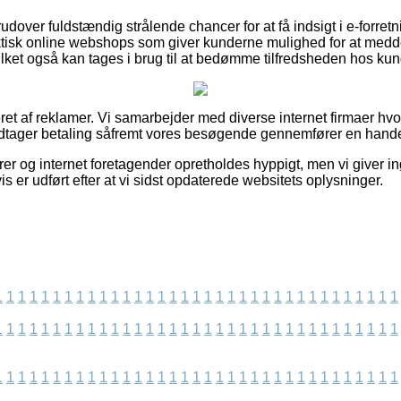
udover fuldstændig strålende chancer for at få indsigt i e-forre
ktisk online webshops som giver kunderne mulighed for at medd
lket også kan tages i brug til at bedømme tilfredsheden hos ku
t af reklamer. Vi samarbejder med diverse internet firmaer hvori
odtager betaling såfremt vores besøgende gennemfører en hande
rer og internet foretagender opretholdes hyppigt, men vi giver i
is er udført efter at vi sidst opdaterede websitets oplysninger.
1
1
1
1
1
1
1
1
1
1
1
1
1
1
1
1
1
1
1
1
1
1
1
1
1
1
1
1
1
1
1
1
1
1
1
1
1
1
1
1
1
1
1
1
1
1
1
1
1
1
1
1
1
1
1
1
1
1
1
1
1
1
1
1
1
1
1
1
1
1
1
1
1
1
1
1
1
1
1
1
1
1
1
1
1
1
1
1
1
1
1
1
1
1
1
1
1
1
1
1
1
1
1
1
1