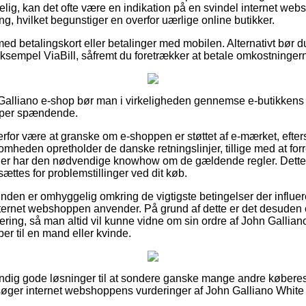
lig, kan det ofte være en indikation på en svindel internet webs
ng, hvilket begunstiger en overfor uærlige online butikker.
med betalingskort eller betalinger med mobilen. Alternativt bør d
ksempel ViaBill, såfremt du foretrækker at betale omkostninger
 Galliano e-shop bør man i virkeligheden gennemse e-butikkens
super spændende.
erfor være at granske om e-shoppen er støttet af e-mærket, efte
ksomheden opretholder de danske retningslinjer, tillige med at fo
 der har den nødvendige knowhow om de gældende regler. Dette 
sættes for problemstillinger ved dit køb.
 kunden er omhyggelig omkring de vigtigste betingelser der influere
ternet webshoppen anvender. På grund af dette er det desuden e
ering, så man altid vil kunne vidne om sin ordre af John Gallian
er til en mand eller kvinde.
stændig gode løsninger til at sondere ganske mange andre køberes
ersøger internet webshoppens vurderinger af John Galliano White