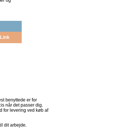
mer og
Link
st benyttede er for
is når det passer dig.
 for levering ved køb af
l dit arbejde.