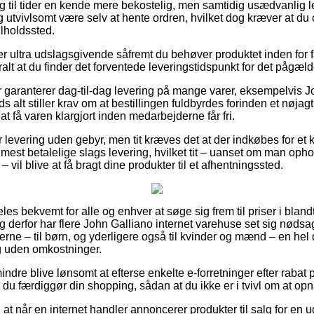
 til tider en kende mere bekostelig, men samtidig usædvanlig let
dog utvivlsomt være selv at hente ordren, hvilket dog kræver at du
ilholdssted.
er ultra udslagsgivende såfremt du behøver produktet inden for 
tralt at du finder det forventede leveringstidspunkt for det pågæl
r garanterer dag-til-dag levering på mange varer, eksempelvis 
s alt stiller krav om at bestillingen fuldbyrdes forinden et nøjag
 at få varen klargjort inden medarbejderne får fri.
r levering uden gebyr, men tit kræves det at der indkøbes for e
st betalelige slags levering, hvilket tit – uanset om man ophol
 vil blive at få bragt dine produkter til et afhentningssted.
es bekvemt for alle og enhver at søge sig frem til priser i blandt 
 derfor har flere John Galliano internet varehuse set sig nødsag
erne – til børn, og yderligere også til kvinder og mænd – en hel
g uden omkostninger.
ndre blive lønsomt at efterse enkelte e-forretninger efter rabat
 du færdiggør din shopping, sådan at du ikke er i tvivl om at op
t når en internet handler annoncerer produkter til salg for en u