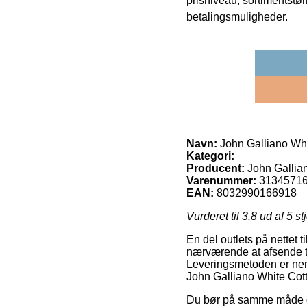
prisniveau, sortimentstø
betalingsmuligheder.
Navn:
John Galliano Whi
Kategori:
Producent:
John Gallia
Varenummer:
3134571
EAN:
8032990166918
Vurderet til
3.8
ud af 5 st
En del outlets på nettet 
nærværende at afsende ti
Leveringsmetoden er nem
John Galliano White Cott
Du bør på samme måde over