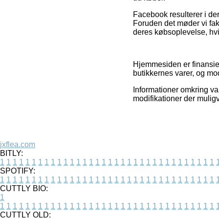
Facebook resulterer i der
Foruden det møder vi fa
deres købsoplevelse, hvi
Hjemmesiden er finansiere
butikkernes varer, og m
Informationer omkring va
modifikationer der muligv
jxflea.com
BITLY:
1
1
1
1
1
1
1
1
1
1
1
1
1
1
1
1
1
1
1
1
1
1
1
1
1
1
1
1
1
1
1
1
1
1
SPOTIFY:
1
1
1
1
1
1
1
1
1
1
1
1
1
1
1
1
1
1
1
1
1
1
1
1
1
1
1
1
1
1
1
1
1
1
CUTTLY BIO:
1
1
1
1
1
1
1
1
1
1
1
1
1
1
1
1
1
1
1
1
1
1
1
1
1
1
1
1
1
1
1
1
1
1
1
CUTTLY OLD: