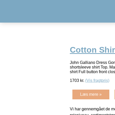
Cotton Shir
John Galliano Dress Gor
shortsleeve shirt Top. M
shirt Full button front c
1703
kr.
(Vis fragtpris)
Læs mere »
Vi har gennemgået de mes