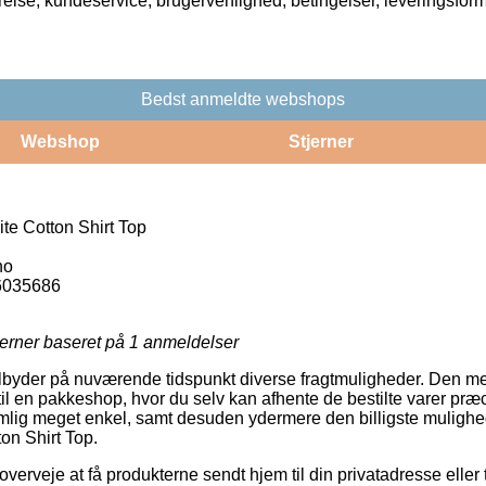
rrelse, kundeservice, brugervenlighed, betingelser, leveringsfor
Bedst anmeldte webshops
Webshop
Stjerner
te Cotton Shirt Top
no
6035686
jerner baseret på
1
anmeldelser
tilbyder på nuværende tidspunkt diverse fragtmuligheder. Den me
l en pakkeshop, hvor du selv kan afhente de bestilte varer præc
lig meget enkel, samt desuden ydermere den billigste mulighed
on Shirt Top.
veje at få produkterne sendt hjem til din privatadresse eller ti