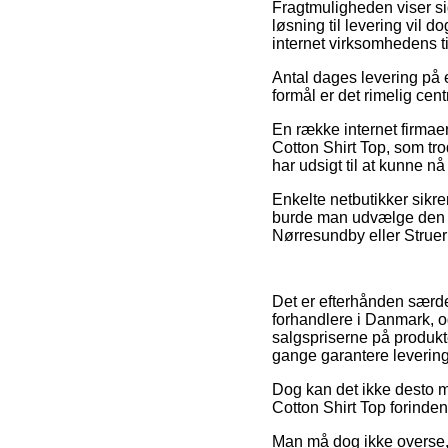
Fragtmuligheden viser sig
løsning til levering vil 
internet virksomhedens t
Antal dages levering på 
formål er det rimelig cen
En række internet firmae
Cotton Shirt Top, som trod
har udsigt til at kunne nå
Enkelte netbutikker sikre
burde man udvælge den me
Nørresundby eller Struer –
Det er efterhånden særdel
forhandlere i Danmark, og
salgspriserne på produkt
gange garantere leverin
Dog kan det ikke desto mi
Cotton Shirt Top forinden
Man må dog ikke overse, a