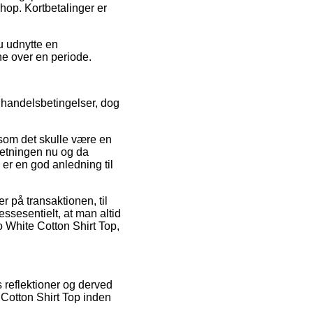
hop. Kortbetalinger er
u udnytte en
ne over en periode.
 handelsbetingelser, dog
rsom det skulle være en
rretningen nu og da
er en god anledning til
r på transaktionen, til
ssesentielt, at man altid
o White Cotton Shirt Top,
 reflektioner og derved
 Cotton Shirt Top inden