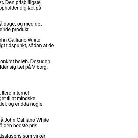
. Den prisbilligste
 opholder dig tæt på
få dage, og med det
dende produkt.
John Galliano White
tigt tidspunkt, sådan at de
t konkret beløb. Desuden
der sig tæt på Viborg,
flere internet
et til at mindske
 del, og endda nogle
 på John Galliano White
nå den bedste pris.
dsalgspris som virker