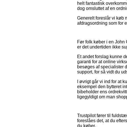
helt fantastisk overkomme
dog omsluttet af en ordni
Generelt foreslår vi køb 
afdragsordning som for e
Før folk køber i en John
er det undertiden ikke 
Et andet forslag kunne d
garanti for at online vir
besøges af specialister
support, for så vidt du ud
I øvrigt går vi ind for at
eksempel den bytteret in
bibeholder ens ordrekvitt
ligegyldigt om man shopp
Trustpilot fører til fuld
foreslåes det, at du eft
du køber.