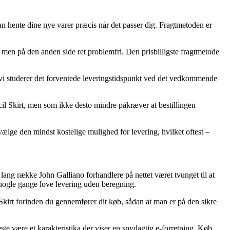
an hente dine nye varer præcis når det passer dig. Fragtmetoden er
t, men på den anden side ret problemfri. Den prisbilligste fragtmetode
t vi studerer det forventede leveringstidspunkt ved det vedkommende
l Skirt, men som ikke desto mindre påkræver at bestillingen
vælge den mindst kostelige mulighed for levering, hvilket oftest –
lang række John Galliano forhandlere på nettet været tvunget til at
a nogle gange love levering uden beregning.
 Skirt forinden du gennemfører dit køb, sådan at man er på den sikre
te være et karakteristika der viser en snydagtig e-forretning. Køb