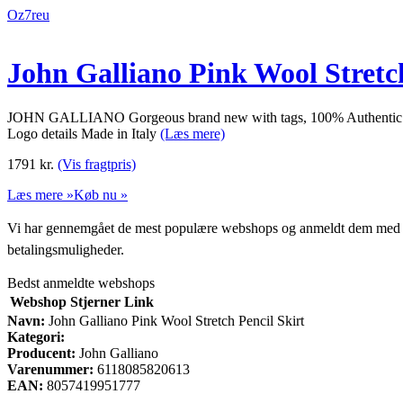
Oz7reu
John Galliano Pink Wool Stretch
JOHN GALLIANO Gorgeous brand new with tags, 100% Authentic JOH
Logo details Made in Italy
(Læs mere)
1791
kr.
(Vis fragtpris)
Læs mere »
Køb nu »
Vi har gennemgået de mest populære webshops og anmeldt dem med stjern
betalingsmuligheder.
Bedst anmeldte webshops
Webshop
Stjerner
Link
Navn:
John Galliano Pink Wool Stretch Pencil Skirt
Kategori:
Producent:
John Galliano
Varenummer:
6118085820613
EAN:
8057419951777