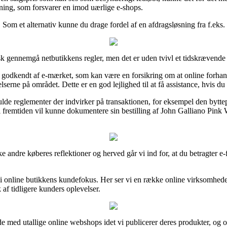
ning, som forsvarer en imod uærlige e-shops.
Som et alternativ kunne du drage fordel af en afdragsløsning fra f.eks. V
sk gennemgå netbutikkens regler, men det er uden tvivl et tidskrævende 
 godkendt af e-mærket, som kan være en forsikring om at online forhand
ne på området. Dette er en god lejlighed til at få assistance, hvis du 
lde reglementer der indvirker på transaktionen, for eksempel den byttepo
i fremtiden vil kunne dokumentere sin bestilling af John Galliano Pink 
e andre køberes reflektioner og herved går vi ind for, at du betragter e
t i online butikkens kundefokus. Her ser vi en række online virksomhe
 af tidligere kunders oplevelser.
de med utallige online webshops idet vi publicerer deres produkter, og 