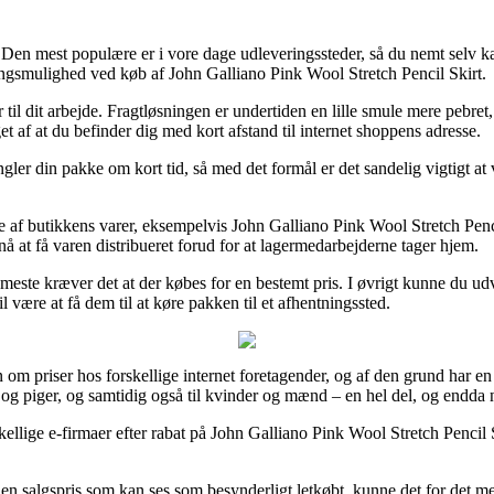
. Den mest populære er i vore dage udleveringssteder, så du nemt selv k
eringsmulighed ved køb af John Galliano Pink Wool Stretch Pencil Skirt.
 til dit arbejde. Fragtløsningen er undertiden en lille smule mere pebre
et af at du befinder dig med kort afstand til internet shoppens adresse.
gler din pakke om kort tid, så med det formål er det sandelig vigtigt a
af butikkens varer, eksempelvis John Galliano Pink Wool Stretch Penci
nå at få varen distribueret forud for at lagermedarbejderne tager hjem.
 meste kræver det at der købes for en bestemt pris. I øvrigt kunne du ud
være at få dem til at køre pakken til et afhentningssted.
om priser hos forskellige internet foretagender, og af den grund har en 
nge og piger, og samtidig også til kvinder og mænd – en hel del, og endd
kellige e-firmaer efter rabat på John Galliano Pink Wool Stretch Pencil
n salgspris som kan ses som besynderligt letkøbt, kunne det for det mes