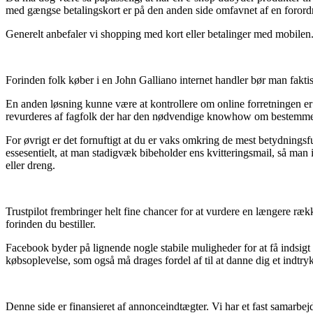
med gængse betalingskort er på den anden side omfavnet af en forord
Generelt anbefaler vi shopping med kort eller betalinger med mobilen. 
Forinden folk køber i en John Galliano internet handler bør man fakti
En anden løsning kunne være at kontrollere om online forretningen er
revurderes af fagfolk der har den nødvendige knowhow om bestemmelser
For øvrigt er det fornuftigt at du er vaks omkring de mest betydningsfu
essesentielt, at man stadigvæk bibeholder ens kvitteringsmail, så man 
eller dreng.
Trustpilot frembringer helt fine chancer for at vurdere en længere rækk
forinden du bestiller.
Facebook byder på lignende nogle stabile muligheder for at få indsig
købsoplevelse, som også må drages fordel af til at danne dig et indtryk
Denne side er finansieret af annonceindtægter. Vi har et fast samarbej