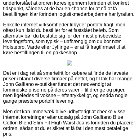
underforstået at ordren køres igennem forinden et konkret
tidspunkt, således at de har en chance for at nå at få
bestillingen klar forinden logistikmedarbejderne har fyraften.
Enkelte internet virksomheder tilbyder portofri fragt, men
oftest kun ifald du bestiller for et fastslået beløb. Som
alternativ bør du beslutte sig for den mest prisbevidste
leveringsform, som typisk – uafhængig om du bor nær
Holstebro, Varde eller Jyllinge – er at få fragtfirmaet til at
køre bestillingen til en pakkeshop.
Det er i dag ret så smertefrit for købere at finde de laveste
priser i blandt diverse firmaer på nettet, og til tak har mange
John Galliano e-butikker fundet det nødvendigt at
formindske priserne på deres varer – til drenge og piger,
men ligeledes til voksne – eftertrykkeligt, og endda nogle
gange præstere portofri levering.
Men det kan immervæk blive udbytterigt at checke visse
internet forretninger efter udsalg på John Galliano Blue
Cotton Blend Slim Fit High Waist Jeans forinden du placerer
ordren, sådan at du er sikret at få fat i den mest betalelige
pris.