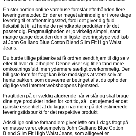
En stor portion online varehuse foreslår efterhånden flere
leveringsmetoder. En der er meget almindelig er i vore dage
levering til et afhentningssted, fordi det giver dig fuld
fleksibilitet til at hente de nyindkøbte produkter når det
passer dig. Fragtmuligheden er jo virkelig simpel, samt
mange gange desuden den billigste leveringstype ved køb
af John Galliano Blue Cotton Blend Slim Fit High Waist
Jeans.
Du burde tillige påtænke at få ordren sendt hjem til dig selv
eller til hvor du arbejder. Denne viser sig tit en tand mere
omkostningsfuld, men ydermere særligt overkommelig. Den
billigste form for fragt kan ikke modsiges at være selv at
hente pakken, som desværre er betinget af at du opholder
dig lige ved internet webshoppens hjemsted.
Fragttiden på er vældig afgørende når vi står og skal bruge
dine nye produkter inden for kort tid, så i det øjemed er det
ganske essentielt at du kigger nærmere på det estimerede
leveringstidspunkt for det respektive produkt.
Adskillige online forhandlere giver løfte om 1 dags fragt på
en masse varer, eksempelvis John Galliano Blue Cotton
Blend Slim Fit High Waist Jeans, som alligevel er