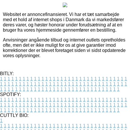
Websitet er annoncefinansieret. Vi har et tæt samarbejde
med et hold af internet shops i Danmark da vi markedsfører
deres varer, og høster honorar under forudsætning af at en
bruger fra vores hjemmeside gennemfører en bestilling.
Anvisninger angående tilbud og internet outlets opretholdes
ofte, men det er ikke muligt for os at give garantier imod
korrektioner der er blevet foretaget siden vi sidst opdaterede
vores oplysninger.
BITLY:
1
1
1
1
1
1
1
1
1
1
1
1
1
1
1
1
1
1
1
1
1
1
1
1
1
1
1
1
1
1
1
1
1
1
1
1
1
1
1
1
1
1
1
1
1
1
1
1
1
1
1
1
1
1
1
1
1
1
1
1
1
1
1
1
1
1
1
1
1
1
1
1
1
1
1
1
1
1
1
1
1
1
1
1
1
1
1
1
1
1
1
1
1
1
1
1
1
1
1
1
SPOTIFY:
1
1
1
1
1
1
1
1
1
1
1
1
1
1
1
1
1
1
1
1
1
1
1
1
1
1
1
1
1
1
1
1
1
1
1
1
1
1
1
1
1
1
1
1
1
1
1
1
1
1
1
1
1
1
1
1
1
1
1
1
1
1
1
1
1
1
1
1
1
1
1
1
1
1
1
1
1
1
1
1
1
1
1
1
1
1
1
1
1
1
1
1
1
1
1
1
1
1
1
1
CUTTLY BIO:
1
1
1
1
1
1
1
1
1
1
1
1
1
1
1
1
1
1
1
1
1
1
1
1
1
1
1
1
1
1
1
1
1
1
1