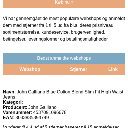
Køb nu »
Vi har gennemgået de mest populære webshops og anmeldt
dem med stjerner fra 1 til 5 ud fra bl.a. deres prisniveau,
sortimentstørrelse, kundeservice, brugervenlighed,
betingelser, leveringsformer og betalingsmuligheder.
Bedst anmeldte webshops
Webshop
Stjerner
Link
Navn:
John Galliano Blue Cotton Blend Slim Fit High Waist
Jeans
Kategori:
Producent:
John Galliano
Varenummer:
4537091096678
EAN:
8033835394749
Vurderet til
4.4
ud af 5 stjerner baseret på
15
anmeldelser