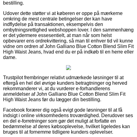
bestilling.
Udover dette støtter vi at køberen er oppe på mærkerne
omkring de mest centrale betingelser der kan have
indflydelse på transaktionen, eksempelvis den
ombytningsrettighed webshoppen lover. I den sammenhæng
er det ydermere essesentielt, at man når som helst
opbevarer ens ordrekvittering, så man til enhver tid vil kunne
vidne om ordren af John Galliano Blue Cotton Blend Slim Fit
High Waist Jeans, hvad end du er på indkøb til en herre eller
dame.
Trustpilot frembringer relativt udmærkede løsninger til at
eftergå en hel del øvrige kunders betragtninger og herved
rekommanderer vi, at du vurderer e-forhandlerens
anmeldelser af John Galliano Blue Cotton Blend Slim Fit
High Waist Jeans før du lægger din bestilling.
Facebook forærer dig også evigt gode løsninger til at få
indsigt i online virksomhedens troværdighed. Derudover ses
en del e-forretninger som gør det muligt at forfatte en
bedømmelse af deres købsoplevelse, hvilket ligeledes kan
bruges til at fornemme tidligere kunders oplevelser.