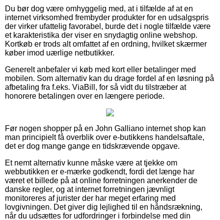
Du bør dog være omhyggelig med, at i tilfælde af at en
internet virksomhed frembyder produkter for en udsalgspris
der virker ufattelig favorabel, burde det i nogle tilfælde være
et karakteristika der viser en snydagtig online webshop.
Kortkøb er trods alt omfattet af en ordning, hvilket skærmer
køber imod uærlige netbutikker.
Generelt anbefaler vi køb med kort eller betalinger med
mobilen. Som alternativ kan du drage fordel af en løsning på
afbetaling fra f.eks. ViaBill, for så vidt du tilstræber at
honorere betalingen over en længere periode.
Før nogen shopper på en John Galliano internet shop kan
man principielt få overblik over e-butikkens handelsaftale,
det er dog mange gange en tidskrævende opgave.
Et nemt alternativ kunne måske være at tjekke om
webbutikken er e-mærke godkendt, fordi det længe har
været et billede på at online forretningen anerkender de
danske regler, og at internet forretningen jævnligt
monitoreres af jurister der har meget erfaring med
lovgivningen. Det giver dig lejlighed til en håndsrækning,
når du udsættes for udfordringer i forbindelse med din