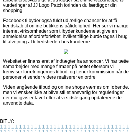
vurderinger af JJ Logo Patch forinden du færdiggør din
shopping.
Facebook tilbyder også fuldt ud ærlige chancer for at få
kendskab til online butikkens pålidelighed. Her ser vi mange
internet virksomheder som tilbyder kunderne at give en
anmeldelse af ordreforløbet, hvilket tillige burde tages i brug
til afvejning af tilfredsheden hos kunderne.
Websitet er finansieret af indtægter fra annoncer. Vi har tætte
samarbejder med mange firmaer på nettet eftersom vi
fremviser forretningernes tilbud, og tjener kommission når de
personer vi sender videre realiserer en ordre.
Viden angående tilbud og online shops værnes om løbende,
men vi ønsker ikke at blive stillet ansvarlig for reguleringer
der muligvis er lavet efter at vi sidste gang opdaterede de
anvendte data.
BITLY:
1
1
1
1
1
1
1
1
1
1
1
1
1
1
1
1
1
1
1
1
1
1
1
1
1
1
1
1
1
1
1
1
1
1
1
1
1
1
1
1
1
1
1
1
1
1
1
1
1
1
1
1
1
1
1
1
1
1
1
1
1
1
1
1
1
1
1
1