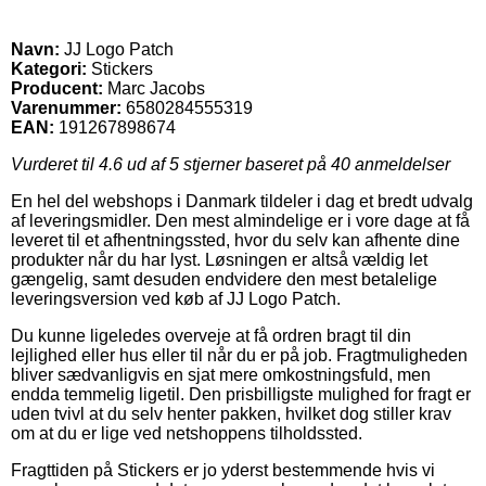
Navn:
JJ Logo Patch
Kategori:
Stickers
Producent:
Marc Jacobs
Varenummer:
6580284555319
EAN:
191267898674
Vurderet til
4.6
ud af 5 stjerner baseret på
40
anmeldelser
En hel del webshops i Danmark tildeler i dag et bredt udvalg
af leveringsmidler. Den mest almindelige er i vore dage at få
leveret til et afhentningssted, hvor du selv kan afhente dine
produkter når du har lyst. Løsningen er altså vældig let
gængelig, samt desuden endvidere den mest betalelige
leveringsversion ved køb af JJ Logo Patch.
Du kunne ligeledes overveje at få ordren bragt til din
lejlighed eller hus eller til når du er på job. Fragtmuligheden
bliver sædvanligvis en sjat mere omkostningsfuld, men
endda temmelig ligetil. Den prisbilligste mulighed for fragt er
uden tvivl at du selv henter pakken, hvilket dog stiller krav
om at du er lige ved netshoppens tilholdssted.
Fragttiden på Stickers er jo yderst bestemmende hvis vi