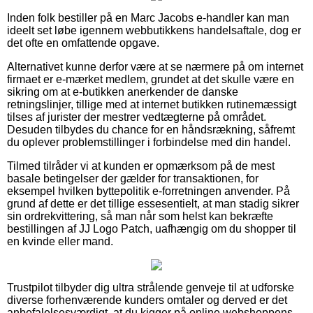
Inden folk bestiller på en Marc Jacobs e-handler kan man
ideelt set løbe igennem webbutikkens handelsaftale, dog er
det ofte en omfattende opgave.
Alternativet kunne derfor være at se nærmere på om internet
firmaet er e-mærket medlem, grundet at det skulle være en
sikring om at e-butikken anerkender de danske
retningslinjer, tillige med at internet butikken rutinemæssigt
tilses af jurister der mestrer vedtægterne på området.
Desuden tilbydes du chance for en håndsrækning, såfremt
du oplever problemstillinger i forbindelse med din handel.
Tilmed tilråder vi at kunden er opmærksom på de mest
basale betingelser der gælder for transaktionen, for
eksempel hvilken byttepolitik e-forretningen anvender. På
grund af dette er det tillige essesentielt, at man stadig sikrer
sin ordrekvittering, så man når som helst kan bekræfte
bestillingen af JJ Logo Patch, uafhængig om du shopper til
en kvinde eller mand.
Trustpilot tilbyder dig ultra strålende genveje til at udforske
diverse forhenværende kunders omtaler og derved er det
anbefalelsesværdigt, at du kigger på online webshoppens