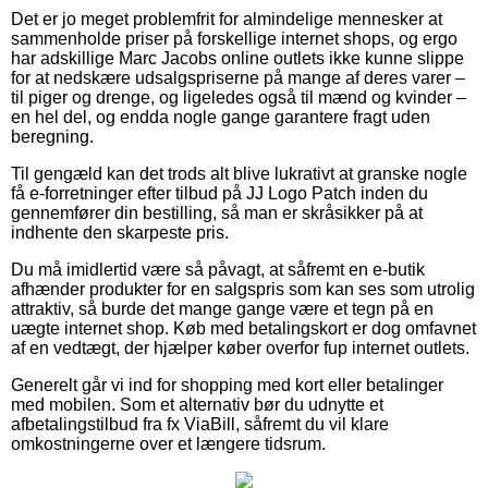
Det er jo meget problemfrit for almindelige mennesker at
sammenholde priser på forskellige internet shops, og ergo
har adskillige Marc Jacobs online outlets ikke kunne slippe
for at nedskære udsalgspriserne på mange af deres varer –
til piger og drenge, og ligeledes også til mænd og kvinder –
en hel del, og endda nogle gange garantere fragt uden
beregning.
Til gengæld kan det trods alt blive lukrativt at granske nogle
få e-forretninger efter tilbud på JJ Logo Patch inden du
gennemfører din bestilling, så man er skråsikker på at
indhente den skarpeste pris.
Du må imidlertid være så påvagt, at såfremt en e-butik
afhænder produkter for en salgspris som kan ses som utrolig
attraktiv, så burde det mange gange være et tegn på en
uægte internet shop. Køb med betalingskort er dog omfavnet
af en vedtægt, der hjælper køber overfor fup internet outlets.
Generelt går vi ind for shopping med kort eller betalinger
med mobilen. Som et alternativ bør du udnytte et
afbetalingstilbud fra fx ViaBill, såfremt du vil klare
omkostningerne over et længere tidsrum.