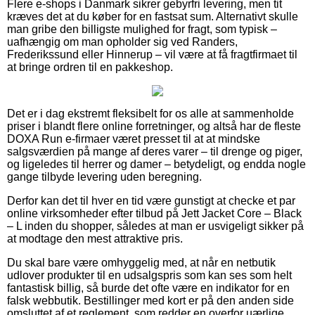
Flere e-shops i Danmark sikrer gebyrfri levering, men tit
kræves det at du køber for en fastsat sum. Alternativt skulle
man gribe den billigste mulighed for fragt, som typisk –
uafhængig om man opholder sig ved Randers,
Frederikssund eller Hinnerup – vil være at få fragtfirmaet til
at bringe ordren til en pakkeshop.
Det er i dag ekstremt fleksibelt for os alle at sammenholde
priser i blandt flere online forretninger, og altså har de fleste
DOXA Run e-firmaer været presset til at at mindske
salgsværdien på mange af deres varer – til drenge og piger,
og ligeledes til herrer og damer – betydeligt, og endda nogle
gange tilbyde levering uden beregning.
Derfor kan det til hver en tid være gunstigt at checke et par
online virksomheder efter tilbud på Jett Jacket Core – Black
– L inden du shopper, således at man er usvigeligt sikker på
at modtage den mest attraktive pris.
Du skal bare være omhyggelig med, at når en netbutik
udlover produkter til en udsalgspris som kan ses som helt
fantastisk billig, så burde det ofte være en indikator for en
falsk webbutik. Bestillinger med kort er på den anden side
omsluttet af et reglement, som redder en overfor uærlige