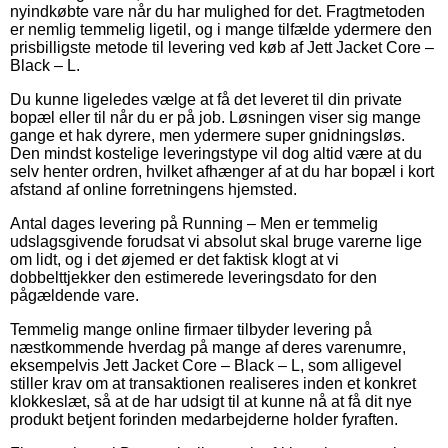
nyindkøbte vare når du har mulighed for det. Fragtmetoden
er nemlig temmelig ligetil, og i mange tilfælde ydermere den
prisbilligste metode til levering ved køb af Jett Jacket Core –
Black – L.
Du kunne ligeledes vælge at få det leveret til din private
bopæl eller til når du er på job. Løsningen viser sig mange
gange et hak dyrere, men ydermere super gnidningsløs.
Den mindst kostelige leveringstype vil dog altid være at du
selv henter ordren, hvilket afhænger af at du har bopæl i kort
afstand af online forretningens hjemsted.
Antal dages levering på Running – Men er temmelig
udslagsgivende forudsat vi absolut skal bruge varerne lige
om lidt, og i det øjemed er det faktisk klogt at vi
dobbelttjekker den estimerede leveringsdato for den
pågældende vare.
Temmelig mange online firmaer tilbyder levering på
næstkommende hverdag på mange af deres varenumre,
eksempelvis Jett Jacket Core – Black – L, som alligevel
stiller krav om at transaktionen realiseres inden et konkret
klokkeslæt, så at de har udsigt til at kunne nå at få dit nye
produkt betjent forinden medarbejderne holder fyraften.