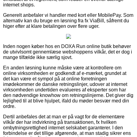
internet shops.
Generelt anbefaler vi handler med kort eller MobilePay. Som
alternativ kan du bruge en løsning fra fx ViaBill, såfremt du
higer efter at klare betalingen over flere uger.
Inden nogen køber hos en DOXA Run online butik behøver
de utvivlsomt gennemlæse webshoppens vilkår, det er dog i
mange tilfælde ikke særlig sjovt.
En anden løsning kunne måske være at kontrollere om
online virksomheden er godkendt af e-mærket, grundet at
det kan være et sympol på at online forretningen
imødekommer de danske retningslinjer, udover at internet
virksomheden undertiden evalueres af eksperter som har
den nødvendige knowhow om retningslinjerne. Det giver dig
lejlighed til at blive hjulpet, ifald du møder besvær med din
ordre.
Dertil anbefales det at man er på vagt for de elementære
vilkår der har indvirkning på transaktionen, fx hvilken
ombytningsrettighed internet selskabet garanterer. I den
forbindelse er det tillige afgørende, at man stadig sikrer ens