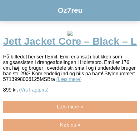
Oz7reu
Jett Jacket Core – Black – L
På billedet her ser I Emil. Emil er ansat i butikken som
salgsassisten i drengeafdelingen i Holstebro. Emil er 176
cm. høj, og bruger i overdele str. small og i underdele bruger
han str. 29/S Kom endelig ind og hils på ham! Stylenummer:
5713998006125MSBra
(Læs mere)
899
kr.
(Vis fragtpris)
Læs mere »
Køb nu »