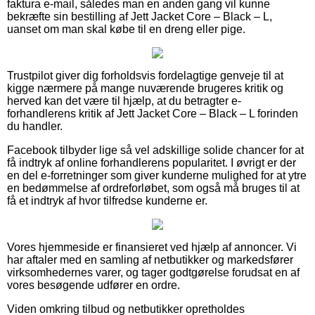
faktura e-mail, således man en anden gang vil kunne
bekræfte sin bestilling af Jett Jacket Core – Black – L,
uanset om man skal købe til en dreng eller pige.
Trustpilot giver dig forholdsvis fordelagtige genveje til at
kigge nærmere på mange nuværende brugeres kritik og
herved kan det være til hjælp, at du betragter e-
forhandlerens kritik af Jett Jacket Core – Black – L forinden
du handler.
Facebook tilbyder lige så vel adskillige solide chancer for at
få indtryk af online forhandlerens popularitet. I øvrigt er der
en del e-forretninger som giver kunderne mulighed for at ytre
en bedømmelse af ordreforløbet, som også må bruges til at
få et indtryk af hvor tilfredse kunderne er.
Vores hjemmeside er finansieret ved hjælp af annoncer. Vi
har aftaler med en samling af netbutikker og markedsfører
virksomhedernes varer, og tager godtgørelse forudsat en af
vores besøgende udfører en ordre.
Viden omkring tilbud og netbutikker opretholdes