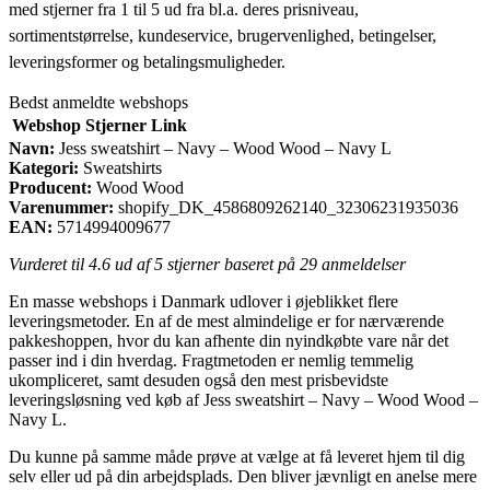
med stjerner fra 1 til 5 ud fra bl.a. deres prisniveau,
sortimentstørrelse, kundeservice, brugervenlighed, betingelser,
leveringsformer og betalingsmuligheder.
Bedst anmeldte webshops
Webshop
Stjerner
Link
Navn:
Jess sweatshirt – Navy – Wood Wood – Navy L
Kategori:
Sweatshirts
Producent:
Wood Wood
Varenummer:
shopify_DK_4586809262140_32306231935036
EAN:
5714994009677
Vurderet til
4.6
ud af 5 stjerner baseret på
29
anmeldelser
En masse webshops i Danmark udlover i øjeblikket flere
leveringsmetoder. En af de mest almindelige er for nærværende
pakkeshoppen, hvor du kan afhente din nyindkøbte vare når det
passer ind i din hverdag. Fragtmetoden er nemlig temmelig
ukompliceret, samt desuden også den mest prisbevidste
leveringsløsning ved køb af Jess sweatshirt – Navy – Wood Wood –
Navy L.
Du kunne på samme måde prøve at vælge at få leveret hjem til dig
selv eller ud på din arbejdsplads. Den bliver jævnligt en anelse mere