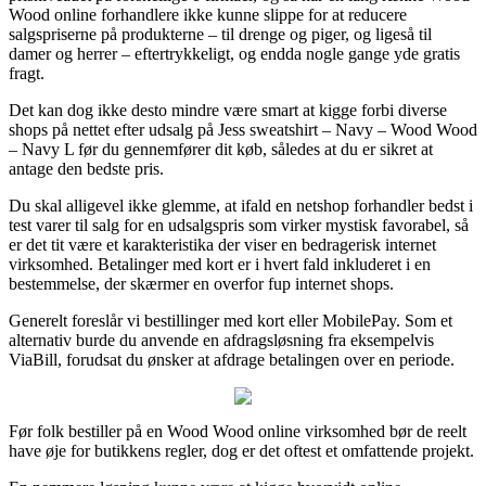
Wood online forhandlere ikke kunne slippe for at reducere
salgspriserne på produkterne – til drenge og piger, og ligeså til
damer og herrer – eftertrykkeligt, og endda nogle gange yde gratis
fragt.
Det kan dog ikke desto mindre være smart at kigge forbi diverse
shops på nettet efter udsalg på Jess sweatshirt – Navy – Wood Wood
– Navy L før du gennemfører dit køb, således at du er sikret at
antage den bedste pris.
Du skal alligevel ikke glemme, at ifald en netshop forhandler bedst i
test varer til salg for en udsalgspris som virker mystisk favorabel, så
er det tit være et karakteristika der viser en bedragerisk internet
virksomhed. Betalinger med kort er i hvert fald inkluderet i en
bestemmelse, der skærmer en overfor fup internet shops.
Generelt foreslår vi bestillinger med kort eller MobilePay. Som et
alternativ burde du anvende en afdragsløsning fra eksempelvis
ViaBill, forudsat du ønsker at afdrage betalingen over en periode.
Før folk bestiller på en Wood Wood online virksomhed bør de reelt
have øje for butikkens regler, dog er det oftest et omfattende projekt.