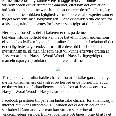
En nemmere løsning kunne være at kigge hvorvidt online
virksomheden er verificeret af e-mærket, eftersom det ofte er en
indikation om at online webshoppen accepterer de officielle regler,
samt at online butikken lejlighedsvis monitoreres af eksperter som er
meget bekendte med lovgivningen. Dette er desuden din chance for
assistance, når du udsættes for besvær som følge af din handel.
Herudover foreslåes det at køberen er obs på de mest
betydningsfulde forhold der kan have betydning for handlen, som
eksempelvis hvilken byttepolitik online shoppen har. I relation til det
er det ligeledes afgørende, at man til enhver tid bibeholder ens
kvitteringsmail, så man når som helst vil kunne eftervise ordren af
Jess sweatshirt – Navy – Wood Wood – Navy L, ligegyldigt om
man efterspørger produkter til en herre eller dame.
Trustpilot leverer ultra habile chancer for at fortolke ganske mange
øvrige konsumenters opfattelser og herved er det fornuftigt, at du
evaluerer internet forhandlerens anmeldelser af Jess sweatshirt –
Navy – Wood Wood – Navy L forinden du handler.
Facebook præsterer tillige ret så fantastiske chancer for at få indsigt i
internet butikkens kundefokus. Foruden det er der en del online
selskaber i Danmark hvor man kan ytre en vurdering af
virksomhedens service, hvilket ydermere bør tages i brug til at få et