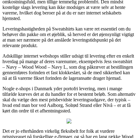
omkostningsfuld, men tillige temmelig problemfri. Den mindst
kostelige slags levering kan ikke modsiges at være selv at hente
varerne, hvilket dog beroer på at du er nær internet selskabets
hjemsted.
Leveringshastigheden på Sweatshirts kan være ret essentiel om du
behøver din pakke om et øjeblik, så herved er det øjensynligt vigtigt
at man ser nærmere på det anslåede leveringstidspunkt på det
relevante produkt.
Adskillige internet webshops stiller udsigt til levering efter en enkelt
hverdag på mange af deres varenumre, eksempelvis Jess sweatshirt
– Navy – Wood Wood – Navy L, som dog påkræver at bestillingen
gennemføres forinden et fast klokkeslæt, så de med sikkerhed kan
nå at få varerne fikset forinden de lageransatte drager hjemad.
Nogle e-shops i Danmark yder portofri levering, men i mange
tilfælde kræves det at du handler for et bestemt beløb. Som alternativ
skal du vælge den mest prisbevidste leveringsudgave, der typisk –
hvad end man bor ved Aalborg, Solrød Strand eller Nivå – er at få
kørt din ordre til et afhentningssted.
Det er jo efterhånden virkelig fleksibelt for folk at vurdere
prisniveauet på forskellige e-firmaer, og så har en lang række Wood