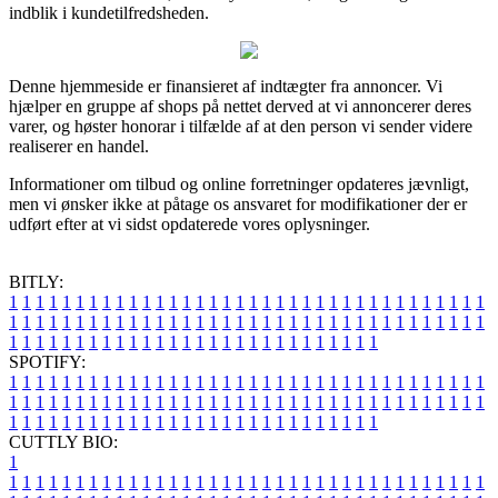
indblik i kundetilfredsheden.
Denne hjemmeside er finansieret af indtægter fra annoncer. Vi
hjælper en gruppe af shops på nettet derved at vi annoncerer deres
varer, og høster honorar i tilfælde af at den person vi sender videre
realiserer en handel.
Informationer om tilbud og online forretninger opdateres jævnligt,
men vi ønsker ikke at påtage os ansvaret for modifikationer der er
udført efter at vi sidst opdaterede vores oplysninger.
BITLY:
1
1
1
1
1
1
1
1
1
1
1
1
1
1
1
1
1
1
1
1
1
1
1
1
1
1
1
1
1
1
1
1
1
1
1
1
1
1
1
1
1
1
1
1
1
1
1
1
1
1
1
1
1
1
1
1
1
1
1
1
1
1
1
1
1
1
1
1
1
1
1
1
1
1
1
1
1
1
1
1
1
1
1
1
1
1
1
1
1
1
1
1
1
1
1
1
1
1
1
1
SPOTIFY:
1
1
1
1
1
1
1
1
1
1
1
1
1
1
1
1
1
1
1
1
1
1
1
1
1
1
1
1
1
1
1
1
1
1
1
1
1
1
1
1
1
1
1
1
1
1
1
1
1
1
1
1
1
1
1
1
1
1
1
1
1
1
1
1
1
1
1
1
1
1
1
1
1
1
1
1
1
1
1
1
1
1
1
1
1
1
1
1
1
1
1
1
1
1
1
1
1
1
1
1
CUTTLY BIO:
1
1
1
1
1
1
1
1
1
1
1
1
1
1
1
1
1
1
1
1
1
1
1
1
1
1
1
1
1
1
1
1
1
1
1
1
1