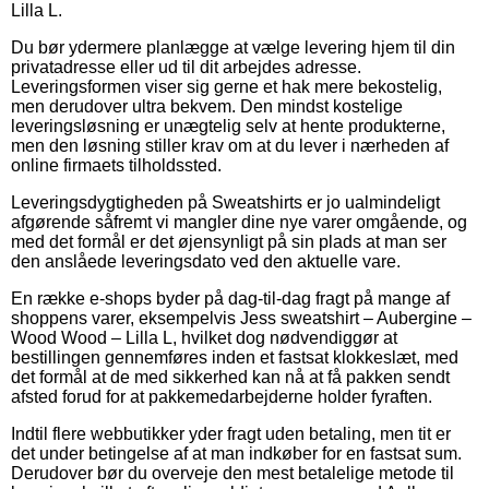
Lilla L.
Du bør ydermere planlægge at vælge levering hjem til din
privatadresse eller ud til dit arbejdes adresse.
Leveringsformen viser sig gerne et hak mere bekostelig,
men derudover ultra bekvem. Den mindst kostelige
leveringsløsning er unægtelig selv at hente produkterne,
men den løsning stiller krav om at du lever i nærheden af
online firmaets tilholdssted.
Leveringsdygtigheden på Sweatshirts er jo ualmindeligt
afgørende såfremt vi mangler dine nye varer omgående, og
med det formål er det øjensynligt på sin plads at man ser
den anslåede leveringsdato ved den aktuelle vare.
En række e-shops byder på dag-til-dag fragt på mange af
shoppens varer, eksempelvis Jess sweatshirt – Aubergine –
Wood Wood – Lilla L, hvilket dog nødvendiggør at
bestillingen gennemføres inden et fastsat klokkeslæt, med
det formål at de med sikkerhed kan nå at få pakken sendt
afsted forud for at pakkemedarbejderne holder fyraften.
Indtil flere webbutikker yder fragt uden betaling, men tit er
det under betingelse af at man indkøber for en fastsat sum.
Derudover bør du overveje den mest betalelige metode til