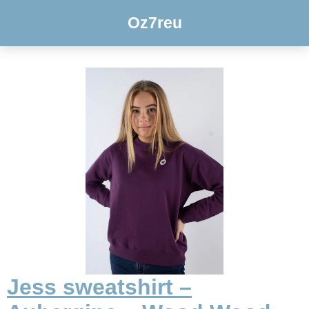
Oz7reu
Jess sweatshirt –