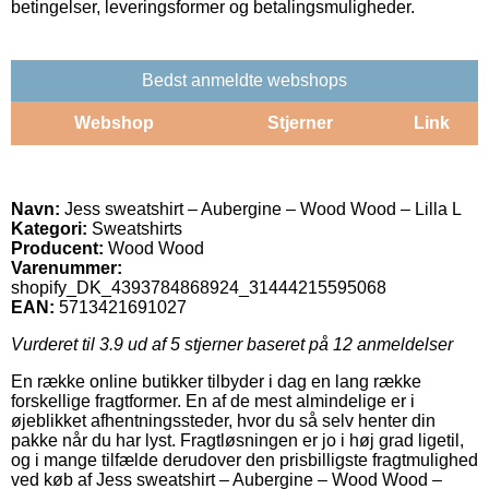
betingelser, leveringsformer og betalingsmuligheder.
Bedst anmeldte webshops
Webshop
Stjerner
Link
Navn:
Jess sweatshirt – Aubergine – Wood Wood – Lilla L
Kategori:
Sweatshirts
Producent:
Wood Wood
Varenummer:
shopify_DK_4393784868924_31444215595068
EAN:
5713421691027
Vurderet til
3.9
ud af 5 stjerner baseret på
12
anmeldelser
En række online butikker tilbyder i dag en lang række
forskellige fragtformer. En af de mest almindelige er i
øjeblikket afhentningssteder, hvor du så selv henter din
pakke når du har lyst. Fragtløsningen er jo i høj grad ligetil,
og i mange tilfælde derudover den prisbilligste fragtmulighed
ved køb af Jess sweatshirt – Aubergine – Wood Wood –