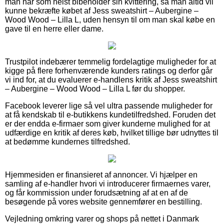
man når som helst bibeholder sin kvittering, så man altid vil
kunne bekræfte købet af Jess sweatshirt – Aubergine –
Wood Wood – Lilla L, uden hensyn til om man skal købe en
gave til en herre eller dame.
Trustpilot indebærer temmelig fordelagtige muligheder for at
kigge på flere forhenværende kunders ratings og derfor går
vi ind for, at du evaluerer e-handlens kritik af Jess sweatshirt
– Aubergine – Wood Wood – Lilla L før du shopper.
Facebook leverer lige så vel ultra passende muligheder for
at få kendskab til e-butikkens kundetilfredshed. Foruden det
er der endda e-firmaer som giver kunderne mulighed for at
udfærdige en kritik af deres køb, hvilket tillige bør udnyttes til
at bedømme kundernes tilfredshed.
Hjemmesiden er finansieret af annoncer. Vi hjælper en
samling af e-handler hvori vi introducerer firmaernes varer,
og får kommission under forudsætning af at en af de
besøgende på vores website gennemfører en bestilling.
Vejledning omkring varer og shops på nettet i Danmark