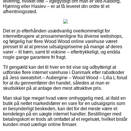
levering, hvilket ofte – ligegyldigt om man er ved Aalborg,
Hjørring eller Haslev – er at få leveret din ordre til et
afhentningssted.
Det er jo efterhånden usædvanlig overkommeligt for
internetbrugere at prissammenligne fra diverse webshops,
og følgelig har flere Wood Wood online varehuse været
presset til at at presse udsalgspriserne på mange af deres
varer – til børn, samt til voksne – eftertrykkeligt, og endda
nogle gange garantere fri fragt.
Til gengæld kan det til hver en tid vise sig udbytterigt at
udforske flere internet varehuse i Danmark efter rabatkoder
på Jess sweatshirt – Aubergine – Wood Wood – Lilla L forud
for at du gennemfører din handel, således at man er
skudsikker på at antage den mest attraktive pris.
Man skal lige meget hvad være omhyggelig med, at ifald en
butik på nettet markedsfører en vare for en udsalgspris som
er besynderligt beskeden, kan det for det meste være et
kendetegn på en uægte internet handler. Bestillinger med
betalingskort er trods alt omfattet af et regelsæt, hvilket bistår
kunden imod uærlige online firmaer.