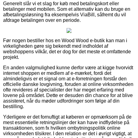
Generelt slår vi et slag for køb med betalingskort eller
betalinger med mobilen. Som et alternativ kan du bruge en
afbetalingsløsning fra eksempelvis ViaBill, såfremt du vil
afdrage betalingen over en periode.
Før nogen bestiller hos en Wood Wood e-butik kan man i
virkeligheden gøre sig bekendt med indholdet af
webshoppens vilkår, det er dog for det meste et omfattende
projekt.
En anden valgmulighed kunne derfor være at kigge hvorvidt
internet shoppen er medlem af e-mærket, fordi det
almindeligvis er et signal om at e-forretningen forstår den
officielle danske lovgivning, foruden at online virksomheden
ofte revideres af specialister der har meget erfaring med
lovene på området. Dette er desuden din chance for at blive
assisteret, når du møder udfordringer som følge af din
bestilling.
Yderligere er det fornuftigt at køberen er opmærksom på de
mest essentielle retningslinjer der kan have indflydelse på
transaktionen, som fx hvilken ombytningspolitik online
virksomheden tilsikrer. I den relation er det i øvrigt vigtigt, at